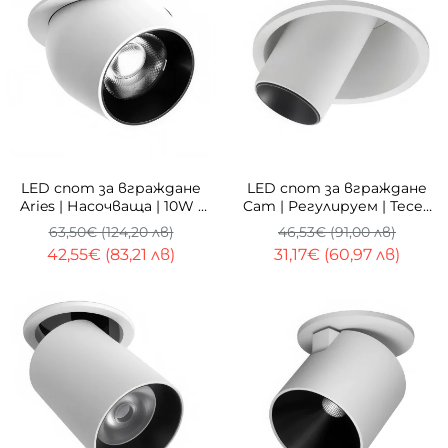
-33%
-33%
LED спот за вграждане
LED спот за вграждане
Aries | Насочваща | 10W |
Cam | Регулируем | Тесен
3000K
лъч 45° | 10W
63,50€ (124,20 лв)
46,53€ (91,00 лв)
42,55€ (83,21 лв)
31,17€ (60,97 лв)