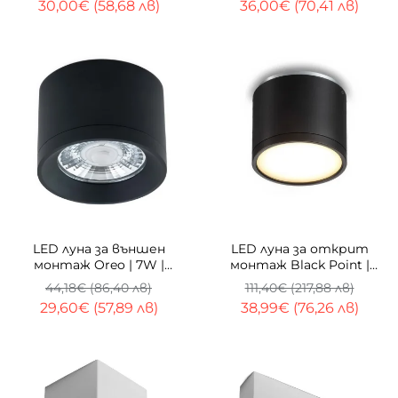
30,00€ (58,68 лв)
36,00€ (70,41 лв)
-33%
-65%
LED луна за външен
LED луна за открит
монтаж Oreo | 7W |
монтаж Black Point |
3000K
79mm | 9W
44,18€ (86,40 лв)
111,40€ (217,88 лв)
29,60€ (57,89 лв)
38,99€ (76,26 лв)