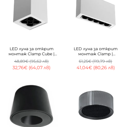
-33%
-33%
LED луна за открит
LED луна за открит
монтаж Clamp Cube |
монтаж Clamp |
Квадратна | 8W | 3000K
Правоъгълна | 10W |
48,89€ (95,62 лв)
61,25€ (119,79 лв)
3000K
32,76€ (64,07 лв)
41,04€ (80,26 лв)