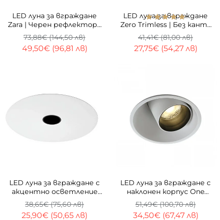
-33%
ТОП
-33%
LED луна за вграждане
LED луна за вграждане
Zara | Черен рефлектор |
Zero Trimless | Без кант |
20W | IP65
3000K
73,88€ (144,50 лв)
41,41€ (81,00 лв)
49,50€ (96,81 лв)
27,75€ (54,27 лв)
-33%
ТОП
-33%
LED луна за вграждане с
LED луна за вграждане с
акцентно осветление
наклонен корпус One
Kai (3000K)
Light | 3000K | 11W
38,65€ (75,60 лв)
51,49€ (100,70 лв)
25,90€ (50,65 лв)
34,50€ (67,47 лв)