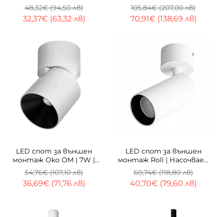
CRI>90 | Flicker Free
Насочваем | 2x6W | 3000K
48,32€ (94,50 лв)
105,84€ (207,00 лв)
32,37€ (63,32 лв)
70,91€ (138,69 лв)
-33%
-33%
LED спот за външен
LED спот за външен
монтаж Oko OM | 7W |
монтаж Roll | Насочваем
3000K
| 3000K | 8W
54,76€ (107,10 лв)
60,74€ (118,80 лв)
36,69€ (71,76 лв)
40,70€ (79,60 лв)