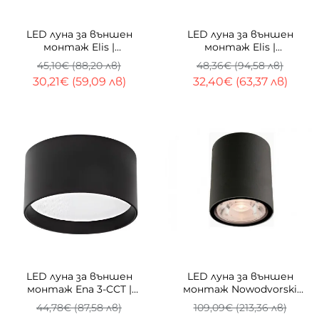
-33%
-33%
LED луна за външен
LED луна за външен
монтаж Elis |
монтаж Elis |
Цилиндрична | 3000K
Цилиндрична | CCT
45,10€ (88,20 лв)
48,36€ (94,58 лв)
30,21€ (59,09 лв)
32,40€ (63,37 лв)
-33%
-67%
LED луна за външен
LED луна за външен
монтаж Ena 3-CCT |
монтаж Nowodvorski
Широк ъгъл на светене
Edesa | IP54 | 3000K |
44,78€ (87,58 лв)
109,09€ (213,36 лв)
Черен