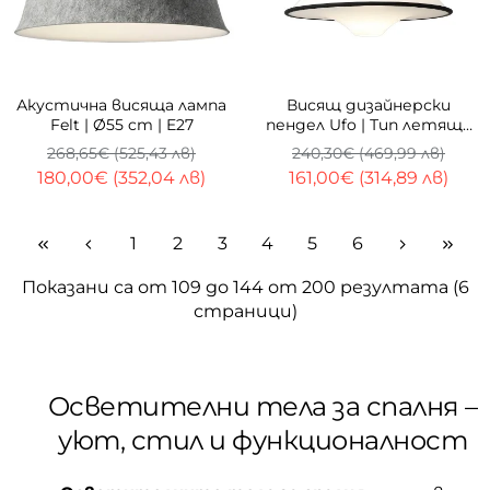
-33%
-33%
Акустична висяща лампа
Висящ дизайнерски
Felt | Ø55 cm | E27
пендел Ufo | Тип летяща
чиния | E27
268,65€ (525,43 лв)
240,30€ (469,99 лв)
180,00€ (352,04 лв)
161,00€ (314,89 лв)
1
2
3
4
5
6
Показани са от 109 до 144 от 200 резултата (6
страници)
Осветителни тела за спалня –
уют, стил и функционалност