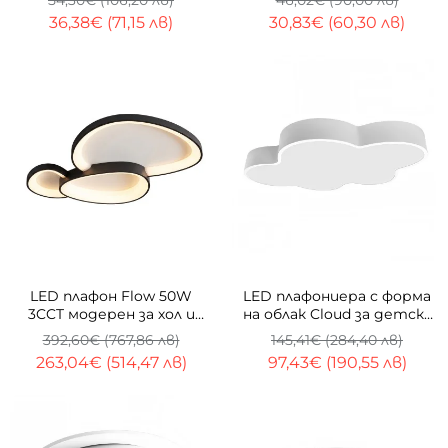
54,30€ (106,20 лв)
46,02€ (90,00 лв)
3000K
36,38€ (71,15 лв)
30,83€ (60,30 лв)
-33%
-33%
LED плафон Flow 50W
LED плафониера с форма
3CCT модерен за хол и
на облак Cloud за детска
трапезария
стая
392,60€ (767,86 лв)
145,41€ (284,40 лв)
263,04€ (514,47 лв)
97,43€ (190,55 лв)