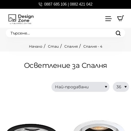
0887 685 106 | 0882 421 042
Търсене...
Стаи
Спалня
Спалня - 4
home
Осветление за Спалня