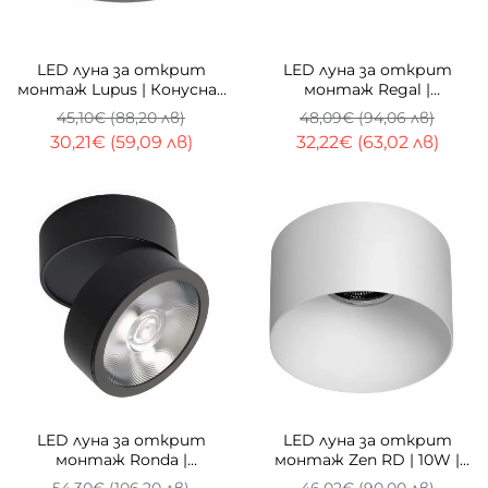
-33%
-33%
LED луна за открит
LED луна за открит
монтаж Lupus | Конусна |
монтаж Regal |
6W | 3000K
Цилиндрична |
45,10€ (88,20 лв)
48,09€ (94,06 лв)
Honeycomb | 3000K
30,21€ (59,09 лв)
32,22€ (63,02 лв)
ТОП
-33%
-33%
LED луна за открит
LED луна за открит
монтаж Ronda |
монтаж Zen RD | 10W |
Регулируема | 12W |
3000K