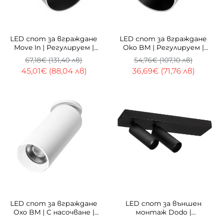
-33%
-33%
LED спот за вграждане
LED спот за вграждане
Move In | Регулируем |
Oko BM | Регулируем |
3000K
7W | 3000K
67,18€ (131,40 лв)
54,76€ (107,10 лв)
45,01€ (88,04 лв)
36,69€ (71,76 лв)
-33%
-33%
LED спот за вграждане
LED спот за външен
Oxo BM | С насочване |
монтаж Dodo |