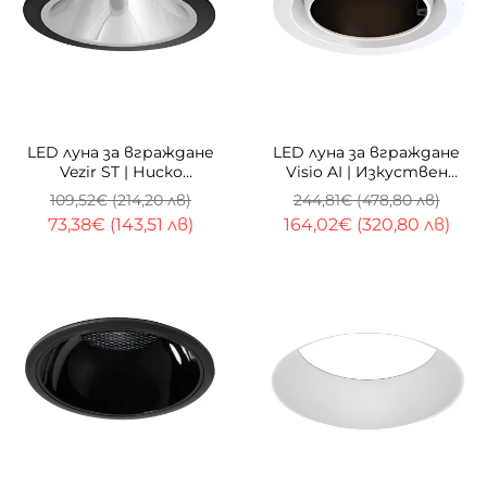
-33%
-33%
LED луна за вграждане
LED луна за вграждане
Vezir ST | Ниско
Visio AI | Изкуствен
заслепяване UGR<16
интелект | 30W
109,52€ (214,20 лв)
244,81€ (478,80 лв)
73,38€ (143,51 лв)
164,02€ (320,80 лв)