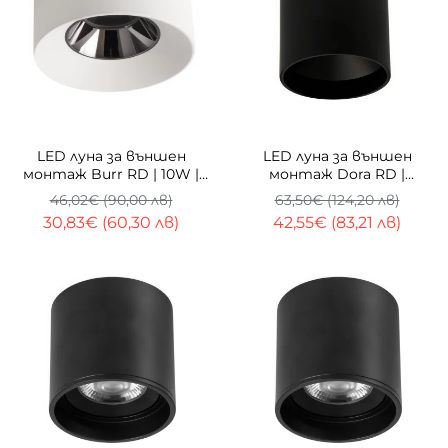
-33%
-33%
LED луна за външен
LED луна за външен
монтаж Burr RD | 10W |
монтаж Dora RD |
3000K
Цилиндрична | 3000K |
46,02€ (90,00 лв)
63,50€ (124,20 лв)
11W
30,83€ (60,30 лв)
42,55€ (83,21 лв)