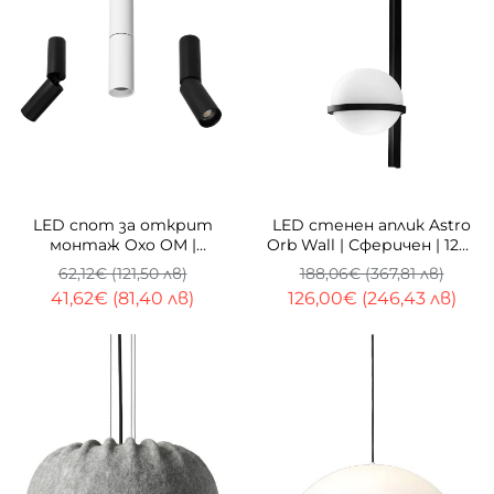
-33%
-33%
LED спот за открит
LED стенен аплик Astro
монтаж Oxo OM |
Orb Wall | Сферичен | 12W
Регулируем | 7W-12W |
| Черен
62,12€ (121,50 лв)
188,06€ (367,81 лв)
3000K
41,62€ (81,40 лв)
126,00€ (246,43 лв)