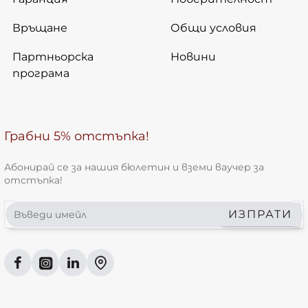
Връщане
Общи условия
Партньорска
Новини
програма
Грабни 5% отстъпка!
Абонирай се за нашия бюлетин и вземи ваучер за
отстъпка!
Въведи
ИЗПРАТИ
имейл