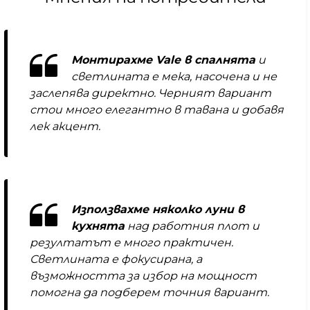
Монтирахме Vale в спалнята
и
светлината е мека, насочена и не
заслепява директно. Черният вариант
стои много елегантно в тавана и добавя
лек акцент.
Използвахме няколко луни в
кухнята
над работния плот и
резултатът е много практичен.
Светлината е фокусирана, а
възможността за избор на мощност
помогна да подберем точния вариант.