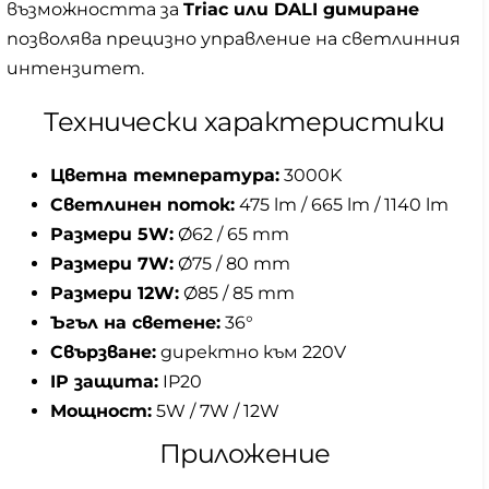
възможността за
Triac или DALI димиране
позволява прецизно управление на светлинния
интензитет.
Технически характеристики
Цветна температура:
3000K
Светлинен поток:
475 lm / 665 lm / 1140 lm
Размери 5W:
Ø62 / 65 mm
Размери 7W:
Ø75 / 80 mm
Размери 12W:
Ø85 / 85 mm
Ъгъл на светене:
36°
Свързване:
директно към 220V
IP защита:
IP20
Мощност:
5W / 7W / 12W
Приложение