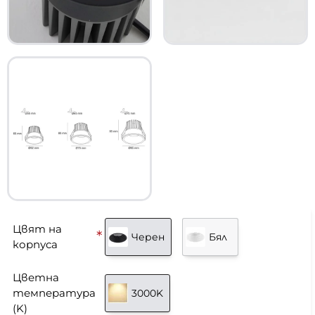
Цвят на
Черен
Бял
корпуса
Цветна
температура
3000K
(K)