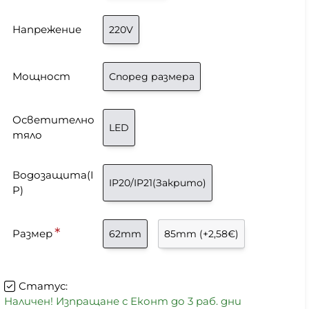
Напрежение
220V
Мощност
Според размера
Осветително
LED
тяло
Водозащита(I
IP20/IP21(Закрито)
P)
Размер
62mm
85mm
(+2,58€)
Статус:
Наличен! Изпращане с Еконт до 3 раб. дни