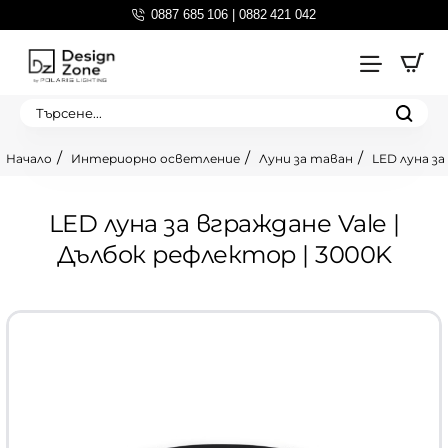
0887 685 106 | 0882 421 042
Търсене...
Интериорно осветление
Луни за таван
LED луна за
home
LED луна за вграждане Vale |
Дълбок рефлектор | 3000K