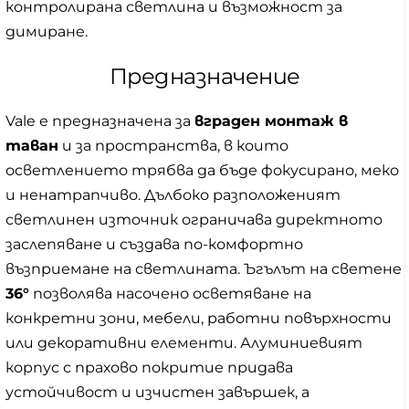
контролирана светлина и възможност за
димиране.
Предназначение
Vale е предназначена за
вграден монтаж в
таван
и за пространства, в които
осветлението трябва да бъде фокусирано, меко
и ненатрапчиво. Дълбоко разположеният
светлинен източник ограничава директното
заслепяване и създава по-комфортно
възприемане на светлината. Ъгълът на светене
36°
позволява насочено осветяване на
конкретни зони, мебели, работни повърхности
или декоративни елементи. Алуминиевият
корпус с прахово покритие придава
устойчивост и изчистен завършек, а