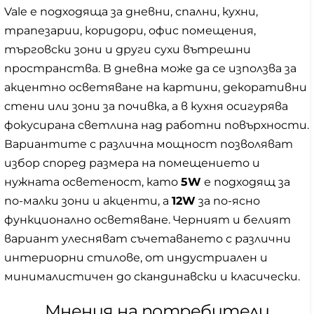
Vale е подходяща за дневни, спални, кухни,
трапезарии, коридори, офис помещения,
търговски зони и други сухи вътрешни
пространства. В дневна може да се използва за
акцентно осветяване на картини, декоративни
стени или зони за почивка, а в кухня осигурява
фокусирана светлина над работни повърхности.
Вариантите с различна мощност позволяват
избор според размера на помещението и
нужната осветеност, като
5W
е подходящ за
по-малки зони и акценти, а
12W
за по-ясно
функционално осветяване. Черният и белият
вариант улесняват съчетаването с различни
интериорни стилове, от индустриален и
минималистичен до скандинавски и класически.
Мнения на потребители