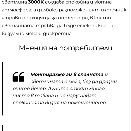
светлина
3000K
създава спокойна и уютна
атмосфера, а дълбоко разположеният източник
я прави подходяща за интериори, в които
светлината трябва да бъде ефективна, но
визуално мека и дискретна.
Мнения на потребители
Монтирахме ги в спалнята
и
светлината е мека, без да дразни
очите вечер. Луните стоят много
чисто в тавана и не нарушават
спокойната визия на помещението.