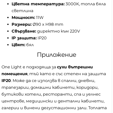
Цветна температура:
3000K, топла бяла
светлина
Мощност:
11W
Размери:
Ø90 x H98 mm
Свързване:
директно към 220V
IP защита:
IP20
Цвят:
бял
Приложение
One Light е подходяща за
сухи вътрешни
помещения
, тъй като е със степен на защита
IP20
. Може да се използва в спални, дневни,
трапезарии, домашни кабинети, коридори,
бутикови хотели, ресторанти, спа и уелнес
центрове, медицински и дентални кабинети,
галерии и винени дегустационни зали. Топлата