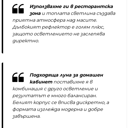
Използвахме ги в ресторантска
зона
и топлата светлина създава
приятна атмосфера над масите.
Дълбокият рефлектор е голям плюс,
защото осветлението не заслепява
директно.
Подходяща луна за домашен
кабинет
поставихме я в
комбинация с друго осветление и
резултатът е много балансиран.
Белият корпус се вписва дискретно, а
формата изглежда модерна и добре
завършена.