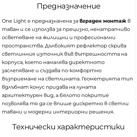
Предназначение
One Light е предназначена за
вграден монтаж
в
таван и се използва за прецизно, ненатрапчиво
осветяване на жилищни и професионални
пространства. Дълбокият рефлектор скрива
светлинния източник във вътрешността на
корпуса, което намалява директното
заслепяване и създава по-комфортно
възприемане на светлината. Геометрията тип
вдлъбнат конус придава на луната
архитектурен вид, а бялото покритие
позволява тя да се впише дискретно в светли
тавани и модерни интериорни решения.
Технически характеристики