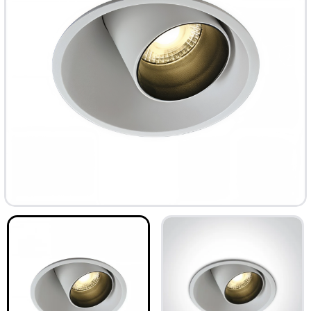
ТОП
-33%