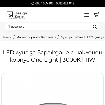
0887 685 106 | 0882 421 042
Търсене...
Интериорно осветление
Луни за таван
LED луна за
home
LED луна за вграждане с наклонен
корпус One Light | 3000K | 11W