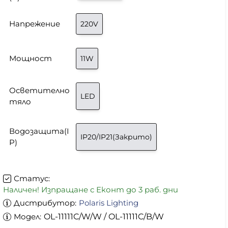
Напрежение
220V
Мощност
11W
Осветително
LED
тяло
Водозащита(I
IP20/IP21(Закрито)
P)
Статус:
Наличен! Изпращане с Еконт до 3 раб. дни
Дистрибутор:
Polaris Lighting
Модел:
OL-11111C/W/W / OL-11111C/B/W