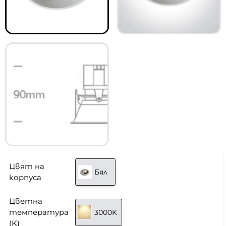
Цвят на
Бял
корпуса
Цветна
температура
3000K
(K)