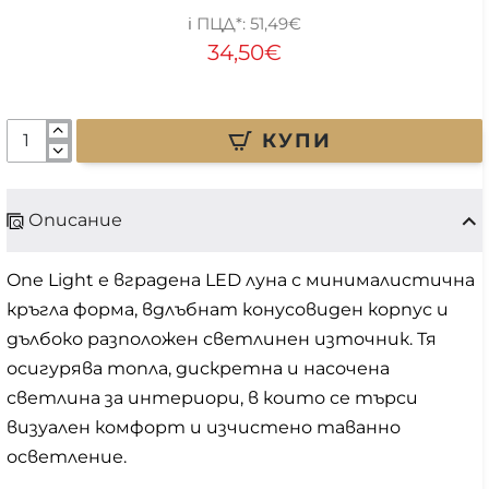
51,49€
34,50€
КУПИ
Описание
One Light е вградена LED луна с минималистична
кръгла форма, вдлъбнат конусовиден корпус и
дълбоко разположен светлинен източник. Тя
осигурява топла, дискретна и насочена
светлина за интериори, в които се търси
визуален комфорт и изчистено таванно
осветление.