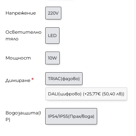
Напрежение
220V
Осветително
LED
тяло
Мощност
10W
TRIAC(фазово)
Димиране
DALI(цифрово)
(+25,77€ (50,40 лв))
Водозащита(I
IP54/IP55(Прах/вода)
P)