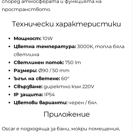
според атмосферата и функцията на
пространството.
Технически характеристики
Мощност:
10W
Цветна температура:
3000K, топла бяла
светлина
Светлинен поток:
750 lm
Размери:
Ø90 / 50 mm
Ъгъл на светене:
60°
Свързване:
директно към 220V
IP защита:
IP54
Цветови варианти:
черен / бял
Приложение
Oscar е подходяща за бани, мокри помещения,