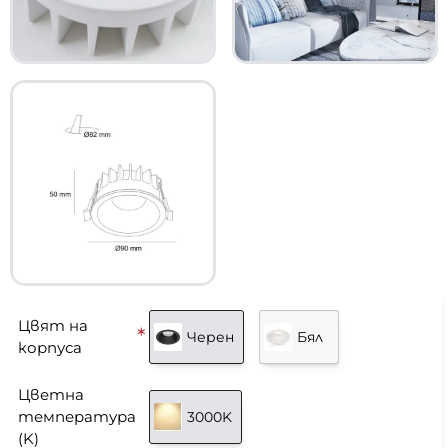
Цвят на
Черен
Бял
корпуса
Цветна
температура
3000K
(K)