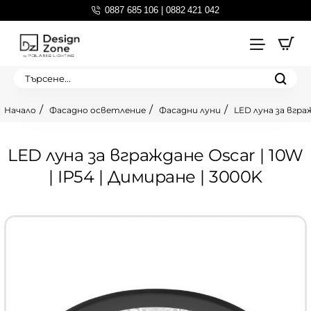
0887 685 106 | 0882 421 042
Търсене...
Фасадно осветление
Фасадни луни
LED луна за вграж
home
LED луна за вграждане Oscar | 10W
| IP54 | Димиране | 3000K