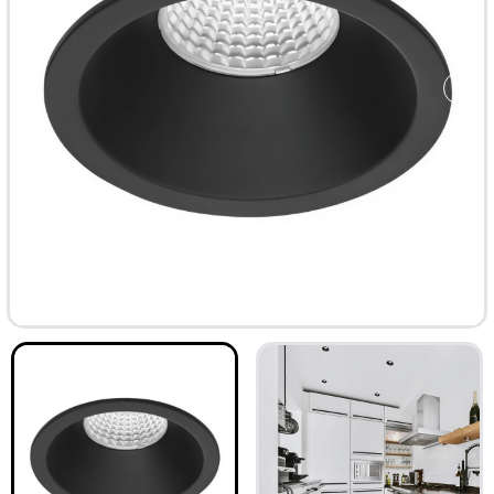
ТОП
-33%