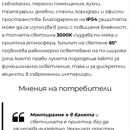
съблекални, перални помещения, кухни,
трапезарии, дневни, спални, коридори и офисни
пространства. Благодарение на
IP54
защитата
може да се използва в зони с повишена влажност,
а топлата светлина
3000K
създава по-мека и
приятна атмосфера. Ъгълът на светене
60°
позволява равномерно осветяване на по-широка
зона, което прави луната подходяща както за
функционално осветление, така и за дискретни
акценти в съвременни интериори.
Мнения на потребители
Монтирахме я в банята
и
светлината е приятна, без да
заслепява директно. Черният пръстен