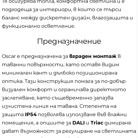
Тя осигурява топла, комфортна светлина и е
подходяща за интериори, в които се търси
баланс между дискретен дизайн, влагозащита и
функционално осветление.
Предназначение
Oscar е предназначена за
вграден монтаж
в
таванни повърхности, като оставя видим
минимален кант и дълбоко позиционирана
оптика. Тази конструкция помага за по-добър
визуален комфорт и ограничава директното
заслепяване, като същевременно запазва
изчистена линия на тавана. Степента на
защита
IP54
позволява използване във влажни
помещения, а опциите за
DALI
и
Triac
димиране
дават възможност за регулиране на светлината