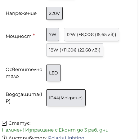
Напрежение
220V
7W
12W
(+8,00€ (15,65 лв))
Мощност
18W
(+11,60€ (22,68 лв))
Осветително
LED
тяло
Водозащита(I
IP44(Мокрене)
P)
Статус:
Наличен! Изпращане с Еконт до 3 раб. дни
Дистрибутор:
Polaris Lighting