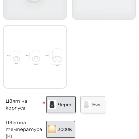
Цвят на
Черен
Бял
корпуса
Цветна
температура
3000K
(K)