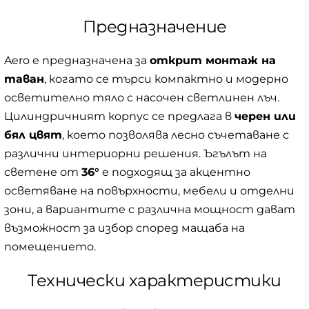
Предназначение
Aero е предназначена за
открит монтаж на
таван
, когато се търси компактно и модерно
осветително тяло с насочен светлинен лъч.
Цилиндричният корпус се предлага в
черен или
бял цвят
, което позволява лесно съчетаване с
различни интериорни решения. Ъгълът на
светене от
36°
е подходящ за акцентно
осветяване на повърхности, мебели и отделни
зони, а вариантите с различна мощност дават
възможност за избор според мащаба на
помещението.
Технически характеристики