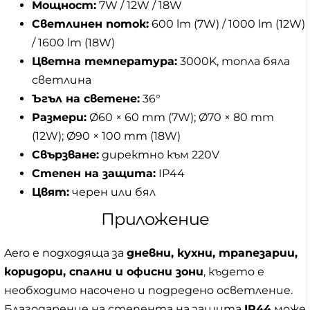
Мощност:
7W / 12W / 18W
Светлинен поток:
600 lm (7W) / 1000 lm (12W)
/ 1600 lm (18W)
Цветна температура:
3000K, топла бяла
светлина
Ъгъл на светене:
36°
Размери:
Ø60 × 60 mm (7W); Ø70 × 80 mm
(12W); Ø90 × 100 mm (18W)
Свързване:
директно към 220V
Степен на защита:
IP44
Цвят:
черен или бял
Приложение
Aero е подходяща за
дневни, кухни, трапезарии,
коридори, спални и офисни зони
, където е
необходимо насочено и подредено осветление.
Благодарение на степента на защита
IP44
може