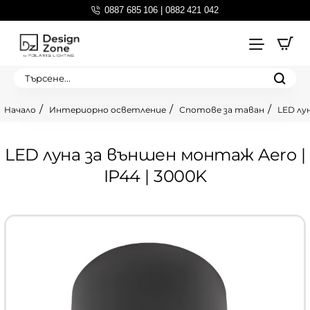
0887 685 106 | 0882 421 042
Търсене...
Интериорно осветление
Спотове за таван
LED лу
home
LED луна за външен монтаж Aero |
IP44 | 3000K