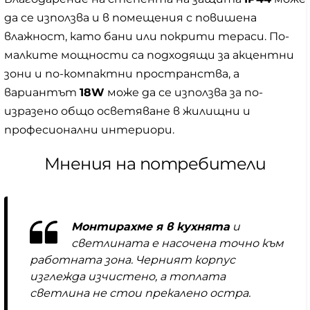
да се използва и в помещения с повишена
влажност, като бани или покрити тераси. По-
малките мощности са подходящи за акцентни
зони и по-компактни пространства, а
вариантът
18W
може да се използва за по-
изразено общо осветяване в жилищни и
професионални интериори.
Мнения на потребители
Монтирахме я в кухнята
и
светлината е насочена точно към
работната зона. Черният корпус
изглежда изчистено, а топлата
светлина не стои прекалено остра.