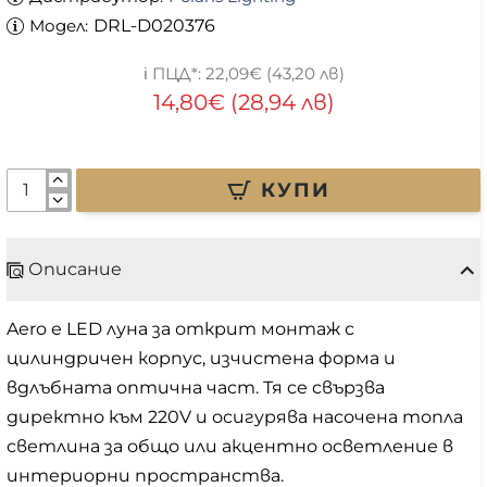
Модел:
DRL-D020376
22,09€ (43,20 лв)
14,80€ (28,94 лв)
КУПИ
Описание
Aero е LED луна за открит монтаж с
цилиндричен корпус, изчистена форма и
вдлъбната оптична част. Тя се свързва
директно към 220V и осигурява насочена топла
светлина за общо или акцентно осветление в
интериорни пространства.