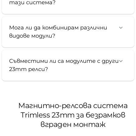
тази система?
Мога ли да комбинирам различни
видове модули?
Съвместими ли са модулите с други
23mm релси?
Магнитно-релсова система
Trimless 23mm за безрамков
вграден монтаж