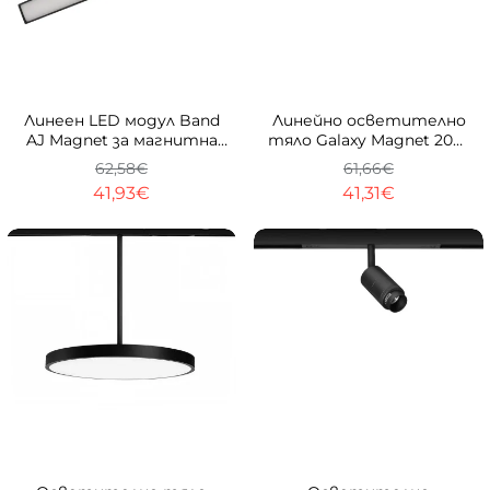
-33%
-33%
Линеен LED модул Band
Линейно осветително
AJ Magnet за магнитна
тяло Galaxy Magnet 20W
система 23mm
за магнитна система
62,58€
61,66€
23mm trimless
41,93€
41,31€
-33%
-33%