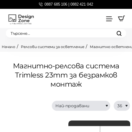
0887 685 106 | 0882 421 042
Търсене...
Релсови системи за осветление
Магнитно осветлен
home
Магнитно-релсова система
Trimless 23mm за безрамков
монтаж