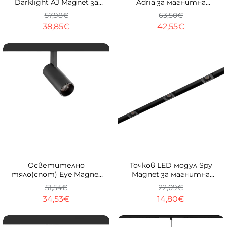
Darklight AJ Magnet за
Adria за магнитна
магнитна система 23
система 23mm
57,98€
63,50€
mm trimless
ОМ(открит монтаж)
38,85€
42,55€
ТОП
-33%
-33%
Осветително
Точков LED модул Spy
тяло(спот) Eye Magnet
Magnet за магнитна
за магнитна система
шина 23 mm
51,54€
22,09€
23mm
34,53€
14,80€