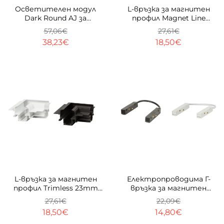
-33%
-33%
Осветителен модул
L-връзка за магнитен
Dark Round AJ за
профил Magnet Line
магнитна система 23
Trimless 23 mm стена-
57,06€
27,61€
mm
таван 80х80
38,23€
18,50€
-33%
ТОП
-33%
L-връзка за магнитен
Електропроводима Г-
профил Trimless 23mm
връзка за магнитен
Таван-Таван 80Х80
профил Magnet Line
27,61€
22,09€
23mm
18,50€
14,80€