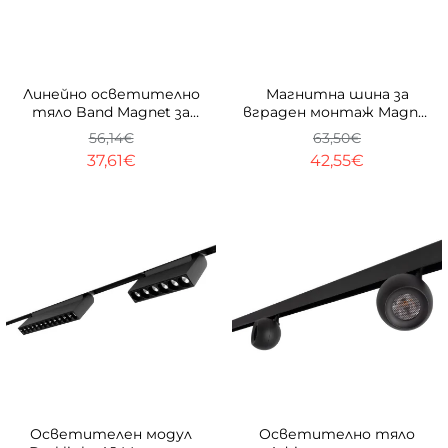
ТОП
-33%
ТОП
-33%
Линейно осветително
Магнитна шина за
тяло Band Magnet за
вграден монтаж Magnet
магнитна система 23
Line Trimless 23mm
56,14€
63,50€
mm
37,61€
42,55€
-33%
-33%
Осветителен модул
Осветително тяло