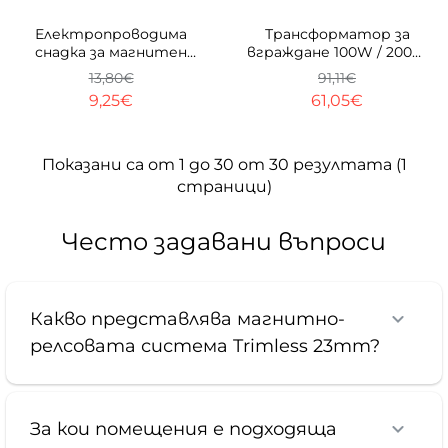
-33%
ТОП
-33%
Електропроводима
Трансформатор за
снадка за магнитен
вграждане 100W / 200W
профил Magnet Line
за магнитен профил
13,80€
91,11€
23mm
TRIMLESS/ОМ 23 mm
9,25€
61,05€
Показани са от 1 до 30 от 30 резултата (1
страници)
Често задавани въпроси
Какво представлява магнитно-
релсовата система Trimless 23mm?
За кои помещения е подходяща