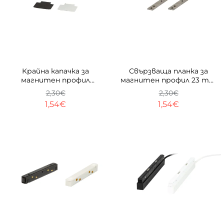
ТОП
-33%
ТОП
-33%
Крайна капачка за
Свързваща планка за
магнитен профил
магнитен профил 23 mm
Trimless 23 mm
- 1бр.
2,30€
2,30€
1,54€
1,54€