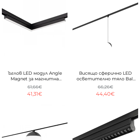
-33%
-33%
Ъглов LED модул Angle
Висящо сферично LED
Magnet за магнитна
осветително тяло Ball
система 23 mm
Pendant за магнитна
61,66€
66,26€
система 23mm
41,31€
44,40€