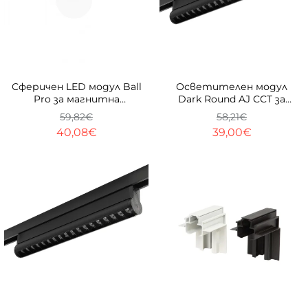
-33%
-33%
Сферичен LED модул Ball
Осветителен модул
Pro за магнитна
Dark Round AJ CCT за
система 23mm
магнитна система 23
59,82€
58,21€
mm
40,08€
39,00€