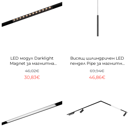
ТОП
-33%
-33%
LED модул Darklight
Висящ цилиндричен LED
Magnet за магнитна
пендел Pipe за магнитна
шина 23 mm
система 23 mm
46,02€
69,94€
30,83€
46,86€