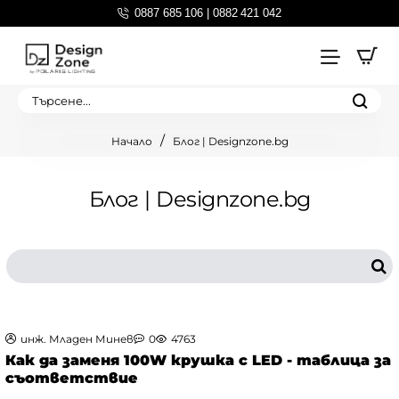
0887 685 106 | 0882 421 042
Търсене...
Блог | Designzone.bg
home
Блог | Designzone.bg
инж. Младен Минев
0
4763
Как да заменя 100W крушка с LED - таблица за
съответствие