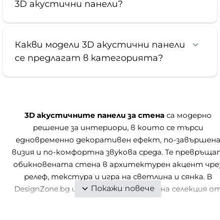
3D акустични панели?
Какви модели 3D акустични панели
се предлагат в категорията?
3D акустичните панели за стена
са модерно
решение за интериори, в които се търси
едновременно декоративен ефект, по-завършен
визия и по-комфортна звукова среда. Те превръща
обикновената стена в архитектурен акцент чре
релеф, текстура и игра на светлина и сянка. В
DesignZone.bg ще откриете подбрана селекция о
акустични стенни панели, подходящи за дневни,
спални, домашни офиси, работни пространства,