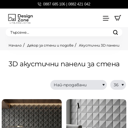
0887 685 106 | 0882 421 042
Търсене...
Декор за стени и подове
Акустични 3D панели
home
3D акустични панели за стена