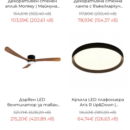
Декоративен стенен
Декоративна стенна
аплик Monkey | Маймуна |
лампа с въже/маркуч
4W | 2800K | E27
Swing Wall | 30W | 3000K
154,61€ (302,40 лв)
117,80€ (230,40 лв)
103,59€ (202,61 лв)
78,93€ (154,37 лв)
-33%
-33%
Дървен LED
Кръгла LED плафониера
вентилатор за таван
Aris R Up&Down |
Wind с дистанционно |
Двупосочно светене | 3-
321,19€ (628,20 лв)
96,63€ (189,00 лв)
132 см | 18W | CCT
CCT | 45W
215,20€ (420,89 лв)
64,74€ (126,63 лв)