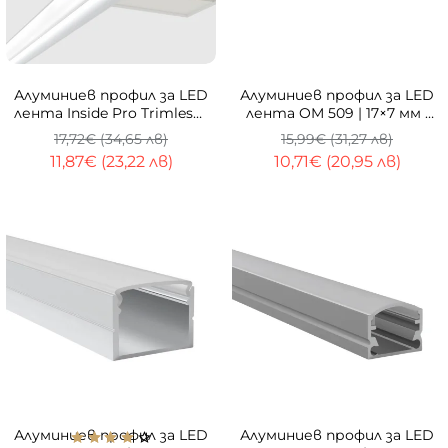
-33%
-33%
Алуминиев профил за LED
Алуминиев профил за LED
лента Inside Pro Trimless |
лента OM 509 | 17×7 мм |
69×28 мм | Безрамков
3 метра | OPAL дифузер
17,72€ (34,65 лв)
15,99€ (31,27 лв)
монтаж в гипсокартон |
11,87€ (23,22 лв)
10,71€ (20,95 лв)
1 метър
-33%
-33%
Алуминиев профил за LED
Алуминиев профил за LED