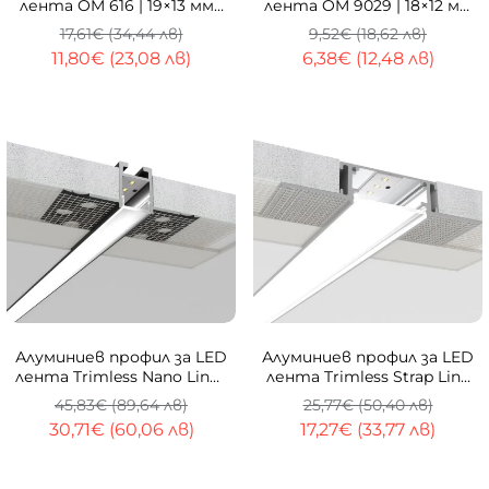
лента OM 616 | 19×13 мм |
лента OM 9029 | 18×12 мм
3 метра | OPAL дифузер
| Овален капак | 1 метър
17,61€ (34,44 лв)
9,52€ (18,62 лв)
11,80€ (23,08 лв)
6,38€ (12,48 лв)
-33%
ТОП
-33%
Алуминиев профил за LED
Алуминиев профил за LED
лента Trimless Nano Line |
лента Trimless Strap Line
53×18,5 мм | Безрамков
PRO | 76×15 мм | Вграден
45,83€ (89,64 лв)
25,77€ (50,40 лв)
монтаж в гипсокартон |
монтаж | 1 метър
30,71€ (60,06 лв)
17,27€ (33,77 лв)
2 метра