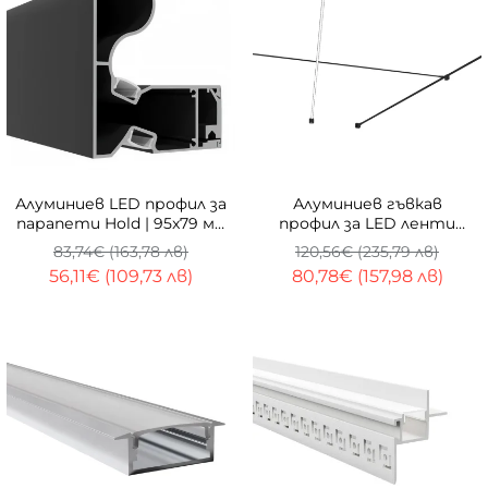
-33%
-33%
Алуминиев LED профил за
Алуминиев гъвкав
парапети Hold | 95x79 мм
профил за LED ленти
| 1 метър | анодизиран
Skyline | 18×8 мм | 1 метър
83,74€ (163,78 лв)
120,56€ (235,79 лв)
| За извити LED линии
56,11€ (109,73 лв)
80,78€ (157,98 лв)