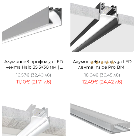
ТОП
-33%
-33%
Алуминиев профил за LED
Алуминиев профил за LED
лента Halo 35.5×30 мм | 1
лента Inside Pro BM |
метър | Открит
38×26 мм | За вграждане |
16,57€ (32,40 лв)
18,64€ (36,45 лв)
монтаж | Елоксиран
1 метър
11,10€ (21,71 лв)
12,49€ (24,42 лв)