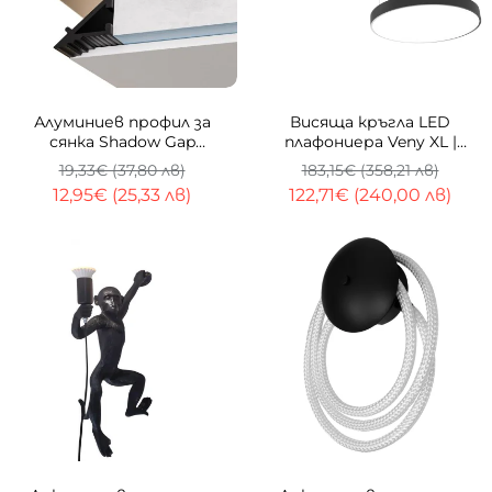
ТОП
-33%
-33%
Алуминиев профил за
Висяща кръгла LED
сянка Shadow Gap
плафониера Veny XL |
Trimless | 70×60 мм |
Ø80–120cm | 3000-4000K
19,33€ (37,80 лв)
183,15€ (358,21 лв)
Ефект плаващ таван | 1
12,95€ (25,33 лв)
122,71€ (240,00 лв)
метър
-33%
-33%