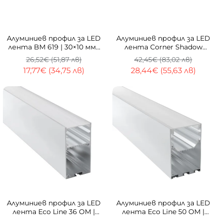
ТОП
-33%
ТОП
-33%
Алуминиев профил за LED
Алуминиев профил за LED
лента BM 619 | 30×10 мм |
лента Corner Shadow
За вграждане | 3 метра
Trimless | 3 метра |
26,52€ (51,87 лв)
42,45€ (83,02 лв)
Скрит монтаж
17,77€ (34,75 лв)
28,44€ (55,63 лв)
-33%
-33%
Алуминиев профил за LED
Алуминиев профил за LED
лента Eco Line 36 OM |
лента Eco Line 50 OM |