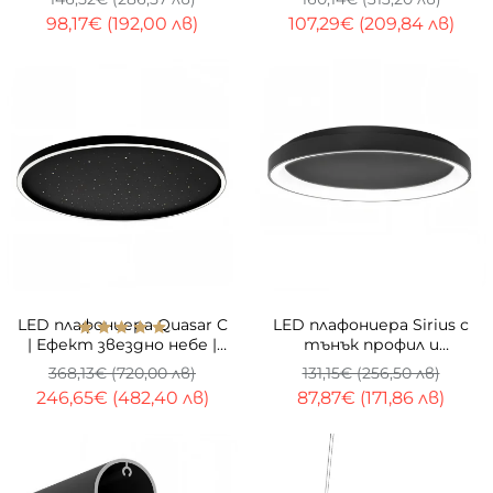
98,17€ (192,00 лв)
107,29€ (209,84 лв)
-33%
-33%
LED плафониера Quasar C
LED плафониера Sirius с
| Ефект звездно небе |
тънък профил и
Ø60cm
светлинен пръстен | 3-
368,13€ (720,00 лв)
131,15€ (256,50 лв)
CCT | 48W
246,65€ (482,40 лв)
87,87€ (171,86 лв)