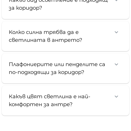
Какъв вид осветление е подходящ
за коридор?
Колко силна трябва да е
светлината в антрето?
Плафониерите или пенделите са
по-подходящи за коридор?
Какъв цвят светлина е най-
комфортен за антре?