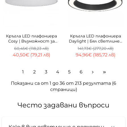
-33%
-33%
Кръгла LED плафониера
Кръгла LED плафониера
Cosy | Възможност за
Daylight | Бял светлинен
trimless монтаж
пръстен | ⌀60/80cm
60,45€ (118,23 лв)
141,73€ (277,20 лв)
40,50€ (79,21 лв)
94,96€ (185,72 лв)
1
2
3
4
5
6
Показани са от 1 до 36 от 213 резултата (6
страници)
Често задавани въпроси