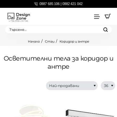
0887 685 106 | 0882 421 042
Търсене...
Стаи
Коридор и антре
home
Осветителни тела за коридор и
антре