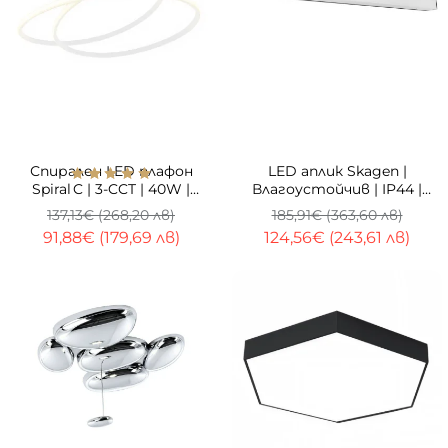
-33%
-33%
Спирален LED плафон
LED аплик Skagen |
Spiral C | 3-CCT | 40W |
Влагоустойчив | IP44 |
Матово бял
25W | 90cm
137,13€ (268,20 лв)
185,91€ (363,60 лв)
91,88€ (179,69 лв)
124,56€ (243,61 лв)