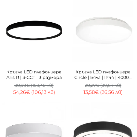
-33%
-33%
Кръгла LED плафониера
Кръгла LED плафониера
Aris R | 3-CCT | 3 размера
Circle | Бяла | IP44 | 4000K
| 3 Размера
80,99€ (158,40 лв)
20,27€ (39,64 лв)
54,26€ (106,13 лв)
13,58€ (26,56 лв)