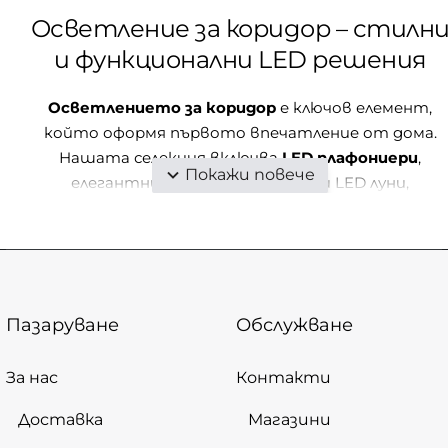
Осветление за коридор – стилн
и функционални LED решения
Осветлението за коридор
е ключов елемент,
който оформя първото впечатление от дома.
Нашата селекция включва
LED плафониери
,
елегантни пендели и акцентни LED луни,
съчетаващи модерен дизайн, енергийна
ефективност и надеждност. С правилния избор щ
създадете както уют, така и практична
светлинна среда във входното пространство.
Пазаруване
Обслужване
LED плафониери – основно
осветление за коридор
За нас
Контакти
LED плафониерите
са най-популярният избор за
Доставка
Магазини
основно
осветление за коридор
. Те предлагат