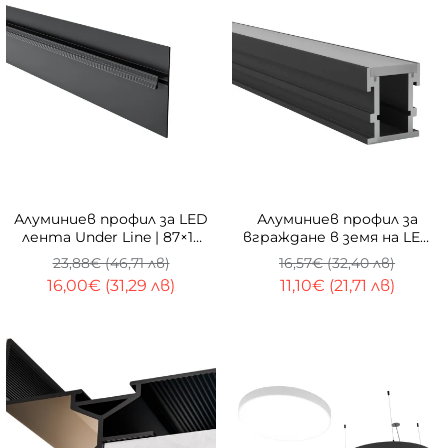
ТОП
-33%
-33%
Алуминиев профил за LED
Алуминиев профил за
лента Under Line | 87×17
вграждане в земя на LED
мм | Скрито LED
2126F | 21×26 мм | 1 метър
23,88€ (46,71 лв)
16,57€ (32,40 лв)
осветление | 1 метър
| OPAL дифузер
16,00€ (31,29 лв)
11,10€ (21,71 лв)