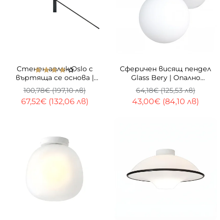
ТОП
-33%
-33%
Стенен аплик Oslo с
Сферичен висящ пендел
въртяща се основа |
Glass Bery | Опално
3000K | IP23 | Два размера
стъкло
100,78€ (197,10 лв)
64,18€ (125,53 лв)
67,52€ (132,06 лв)
43,00€ (84,10 лв)