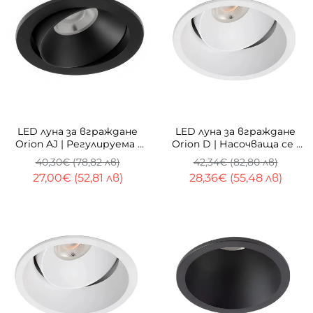
-33%
-33%
LED луна за вграждане
LED луна за вграждане
Orion AJ | Регулируема |
Orion D | Насочваща се |
CCT | 10W
10W | 3000K
40,30€ (78,82 лв)
42,34€ (82,80 лв)
27,00€ (52,81 лв)
28,36€ (55,48 лв)