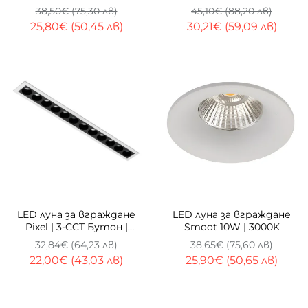
Димиране | 3000K
38,50€ (75,30 лв)
45,10€ (88,20 лв)
25,80€ (50,45 лв)
30,21€ (59,09 лв)
-33%
-33%
LED луна за вграждане
LED луна за вграждане
Pixel | 3-CCT Бутон |
Smoot 10W | 3000K
CRI≥90
32,84€ (64,23 лв)
38,65€ (75,60 лв)
22,00€ (43,03 лв)
25,90€ (50,65 лв)