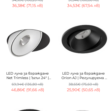
54,30€ (106,20 лв)
51,54€ (100,80 лв)
36,38€ (71,15 лв)
34,53€ (67,54 лв)
-33%
ТОП
-33%
LED луна за вграждане
LED луна за вграждане
Net Trimless | Ъгъл 24° |
Orion AJ | Регулируема |
Без ръб | 3000K | 10W
3000K | 10W
69,94€ (136,80 лв)
38,65€ (75,60 лв)
46,86€ (91,66 лв)
25,90€ (50,65 лв)