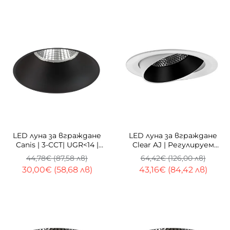
-33%
-33%
LED луна за вграждане
LED луна за вграждане
Canis | 3-CCT| UGR<14 |
Clear AJ | Регулируем
Димиране
рефлектор | Два
44,78€ (87,58 лв)
64,42€ (126,00 лв)
размера
30,00€ (58,68 лв)
43,16€ (84,42 лв)