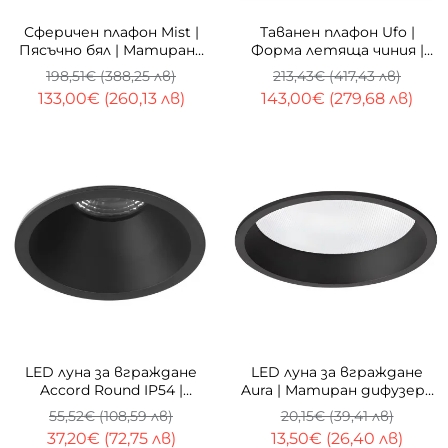
-33%
-33%
Сферичен плафон Mist |
Таванен плафон Ufo |
Пясъчно бял | Матирано
Форма летяща чиния |
стъкло | E27
E27 | Бяло/черно
198,51€ (388,25 лв)
213,43€ (417,43 лв)
133,00€ (260,13 лв)
143,00€ (279,68 лв)
-33%
-33%
LED луна за вграждане
LED луна за вграждане
Accord Round IP54 |
Aura | Матиран дифузер |
Димиране | 3000K / 3500K
CCT
55,52€ (108,59 лв)
20,15€ (39,41 лв)
/ 4000K
37,20€ (72,75 лв)
13,50€ (26,40 лв)