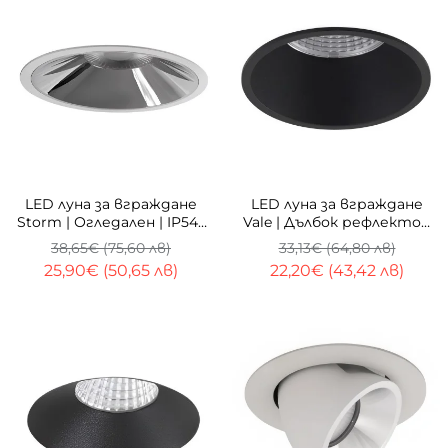
-33%
-33%
LED луна за вграждане
LED луна за вграждане
Storm | Огледален | IP54 |
Vale | Дълбок рефлектор
4000K
| 3000K
38,65€ (75,60 лв)
33,13€ (64,80 лв)
25,90€ (50,65 лв)
22,20€ (43,42 лв)