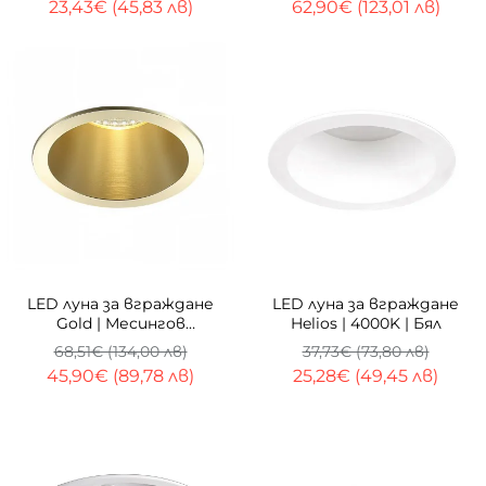
23,43€ (45,83 лв)
62,90€ (123,01 лв)
-33%
-33%
LED луна за вграждане
LED луна за вграждане
Gold | Месингов
Helios | 4000K | Бял
рефлектор | 5W | 3000K
68,51€ (134,00 лв)
37,73€ (73,80 лв)
45,90€ (89,78 лв)
25,28€ (49,45 лв)