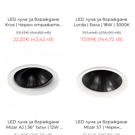
-33%
-33%
LED луна за вграждане
LED луна за вграждане
Kros | Черен отражател
Lorda | Бяла | 18W | 3000K
| 3000K
33,13€ (64,80 лв)
110,44€ (216,00 лв)
22,20€ (43,42 лв)
73,99€ (144,72 лв)
-33%
-33%
LED луна за вграждане
LED луна за вграждане
Mizar AJ | 36° Ъгъл | 12W |
Mizar ST | Черен
3000K
рефлектор | 12W | 3000K