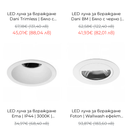
-33%
-33%
LED луна за вграждане
LED луна за вграждане
Dani Trimless | Бяло с
Dani ВМ | Бяло с черно |
черно | 7W | 3000K
7W | 3000K
67,18€ (131,40 лв)
62,58€ (122,40 лв)
45,01€ (88,04 лв)
41,93€ (82,01 лв)
ТОП
-33%
-33%
LED луна за вграждане
LED луна за вграждане
Ema | IP44 | 3000K |
Foton | Wallwash ефект |
Димиране
14W | 3000K
34,97€ (68,40 лв)
93,87€ (183,60 лв)