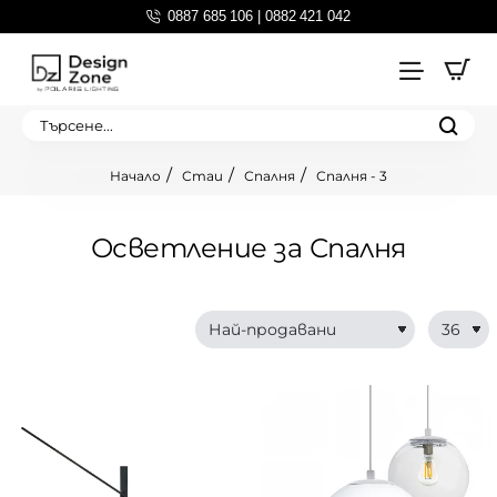
0887 685 106 | 0882 421 042
Търсене...
Стаи
Спалня
Спалня - 3
home
Осветление за Спалня