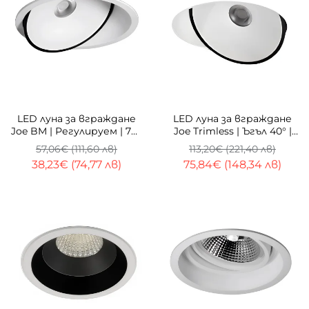
-33%
-33%
LED луна за вграждане
LED луна за вграждане
Joe BM | Регулируем | 7W
Joe Trimless | Ъгъл 40° |
| 3000K
Безрамкова | 10W |
57,06€ (111,60 лв)
113,20€ (221,40 лв)
Димиране
38,23€ (74,77 лв)
75,84€ (148,34 лв)