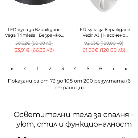
-33%
-33%
LED луна за вграждане
LED луна за вграждане
Vega Trimless | Безрамков
Vezir AJ | Насочено
| Два размера
осветление | 32W |
50,62€ (99,00 лв)
92,03€ (180,00 лв)
4000K
33,91€ (66,33 лв)
61,66€ (120,60 лв)
1
2
3
4
5
6
Показани са от 73 до 108 от 200 резултата (6
страници)
Осветителни тела за спалня –
уют, стил и функционалност