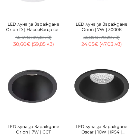
-33%
-33%
LED луна за вграждане
LED луна за вграждане
Orion D | Насочваща се |
Orion | 7W | 3000K
10W | CCT
45,67€ (89,32 лв)
35,89€ (70,20 лв)
30,60€ (59,85 лв)
24,05€ (47,03 лв)
-33%
ТОП
-33%
LED луна за вграждане
LED луна за вграждане
Orion | 7W | CCT
Oscar | 10W | IP54 |