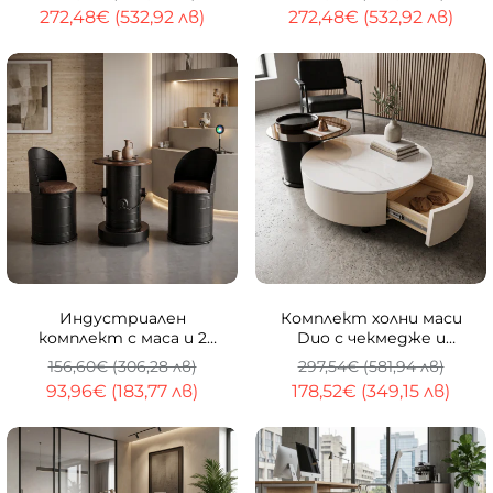
272,48€ (532,92 лв)
272,48€ (532,92 лв)
-40%
-40%
Индустриален
Комплект холни маси
комплект с маса и 2
Duo с чекмедже и
стола Forge
стъклен плот
156,60€ (306,28 лв)
297,54€ (581,94 лв)
93,96€ (183,77 лв)
178,52€ (349,15 лв)