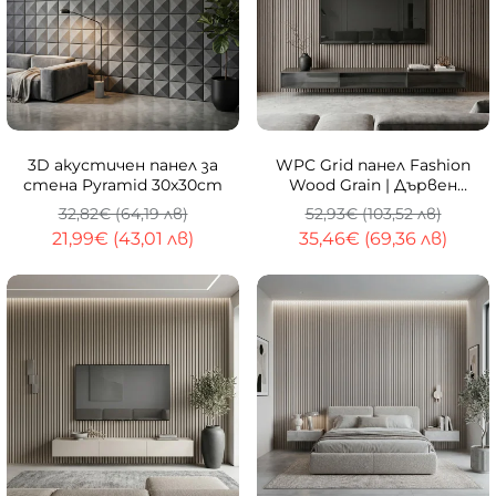
-33%
-33%
3D акустичен панел за
WPC Grid панел Fashion
стена Pyramid 30x30cm
Wood Grain | Дървен
кафяв | 275 x 15cm
32,82€ (64,19 лв)
52,93€ (103,52 лв)
21,99€ (43,01 лв)
35,46€ (69,36 лв)