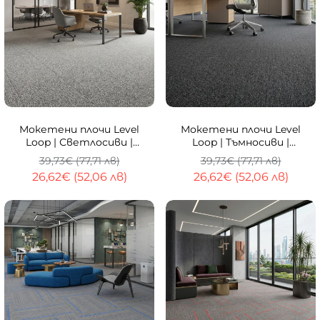
-33%
-33%
Мокетени плочи Level
Мокетени плочи Level
Loop | Светлосиви |
Loop | Тъмносиви |
50x50см
50х50см
39,73€ (77,71 лв)
39,73€ (77,71 лв)
26,62€ (52,06 лв)
26,62€ (52,06 лв)