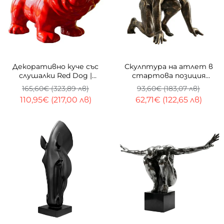
-33%
-33%
Декоративно куче със
Скулптура на атлет в
слушалки Red Dog |
стартова позиция
Гланцово червено | 29cm
Runner | 28cm | Бронз
165,60€ (323,89 лв)
93,60€ (183,07 лв)
110,95€ (217,00 лв)
62,71€ (122,65 лв)