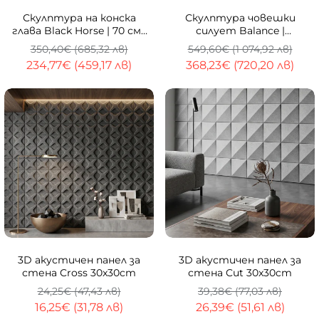
-33%
-33%
Скулптура на конска
Скулптура човешки
глава Black Horse | 70 см |
силует Balance |
Черна смола
Разперени ръце | 90cm
350,40€ (685,32 лв)
549,60€ (1 074,92 лв)
234,77€ (459,17 лв)
368,23€ (720,20 лв)
-33%
-33%
3D акустичен панел за
3D акустичен панел за
стена Cross 30x30cm
стена Cut 30x30cm
24,25€ (47,43 лв)
39,38€ (77,03 лв)
16,25€ (31,78 лв)
26,39€ (51,61 лв)