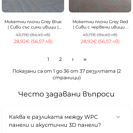
-33%
-33%
Мокетни плочи Grey Blue
Мокетни плочи Grey Red
| Сиви със сини ивици |
| Сиви с червени ивици |
100x25cm
100x25cm
43,17€ (84,43 лв)
43,17€ (84,43 лв)
28,92€ (56,57 лв)
28,92€ (56,57 лв)
1
2
Показани са от 1 до 36 от 37 резултата (2
страници)
Често задавани въпроси
Каква е разликата между WPC
панели и акустични 3D панели?