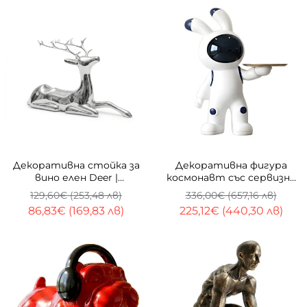
-33%
-33%
Декоративна стойка за
Декоративна фигура
вино елен Deer |
космонавт със сервизна
Огледална | 40cm
табла Astronaut | 75 см
129,60€ (253,48 лв)
336,00€ (657,16 лв)
86,83€ (169,83 лв)
225,12€ (440,30 лв)