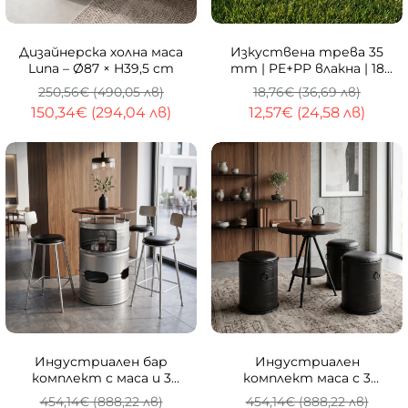
-40%
-33%
Дизайнерска холна маса
Изкуствена трева 35
Luna – Ø87 × H39,5 cm
mm | PE+PP влакна | 18
900 стръка/m²
250,56€ (490,05 лв)
18,76€ (36,69 лв)
150,34€ (294,04 лв)
12,57€ (24,58 лв)
-40%
-40%
Индустриален бар
Индустриален
комплект с маса и 3
комплект маса с 3
стола Vault
табуретки Barrel
454,14€ (888,22 лв)
454,14€ (888,22 лв)