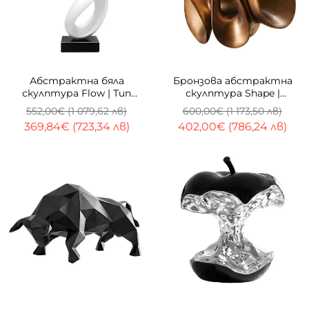
-33%
-33%
Абстрактна бяла
Бронзова абстрактна
скулптура Flow | Тип
скулптура Shape |
спирала | 62cm
Преплетени вълни |
552,00€ (1 079,62 лв)
600,00€ (1 173,50 лв)
42cm
369,84€ (723,34 лв)
402,00€ (786,24 лв)
-33%
-33%