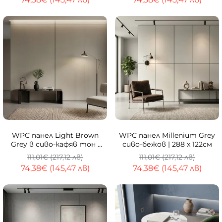
-33%
-33%
WPC панел Light Brown
WPC панел Millenium Grey
Grey в сиво-кафяв тон |
сиво-бежов | 288 x 122см
288 x 122cm
111,01€ (217,12 лв)
111,01€ (217,12 лв)
74,38€ (145,47 лв)
74,38€ (145,47 лв)