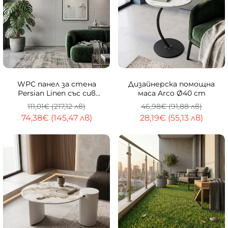
-33%
-40%
WPC панел за стена
Дизайнерска помощна
Persian Linen със сив
маса Arco Ø40 cm
текстилен ефект | 288
111,01€ (217,12 лв)
46,98€ (91,88 лв)
x 122cm
74,38€ (145,47 лв)
28,19€ (55,13 лв)