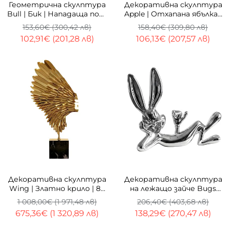
Геометрична скулптура
Декоративна скулптура
Bull | Бик | Нападаща поза
Apple | Отхапана ябълка |
| 25 см
25 см
153,60€ (300,42 лв)
158,40€ (309,80 лв)
102,91€ (201,28 лв)
106,13€ (207,57 лв)
-33%
-33%
Декоративна скулптура
Декоративна скулптура
Wing | Златно крило | 83
на лежащо зайче Bugs
см | Алуминий
Bunny | Хромирана | 43cm
1 008,00€ (1 971,48 лв)
206,40€ (403,68 лв)
675,36€ (1 320,89 лв)
138,29€ (270,47 лв)