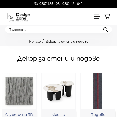
0887 685 106 | 0882 421 042
Търсене...
Декор за стени и подове
home
Декор за стени и подове
Акустични 3D
Маси и
Подови