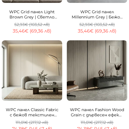
-33%
-33%
WPC Grid панел Light
WPC Grid панел
Brown Grey | Светло
Millennium Grey | Бежов
кафяв | 275 x 15cm
дървен ефект | 275 x
52,93€ (103,52 лв)
52,93€ (103,52 лв)
15см
35,46€ (69,36 лв)
35,46€ (69,36 лв)
-33%
-33%
WPC панел Classic Fabric
WPC панел Fashion Wood
с бежов текстилен
Grain с дървесен ефект
ефект | 288 x 122cm
280x122см
111,01€ (217,12 лв)
111,01€ (217,12 лв)
74,38€ (145,47 лв)
74,38€ (145,47 лв)