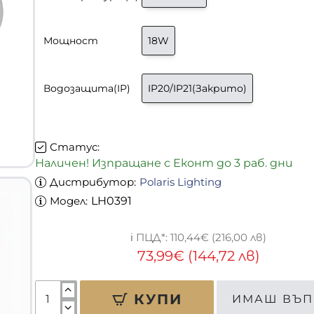
Мощност
18W
Водозащита(IP)
IP20/IP21(Закрито)
Статус:
Наличен! Изпращане с Еконт до 3 раб. дни
Дистрибутор:
Polaris Lighting
-33%
Модел:
LH0391
110,44€ (216,00 лв)
73,99€ (144,72 лв)
КУПИ
ИМАШ ВЪП