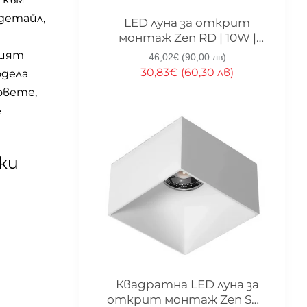
детайл,
-33%
LED луна за открит
монтаж Zen RD | 10W |
3000K
кият
46,02€ (90,00 лв)
30,83€ (60,30 лв)
одела
овете,
е
ки
-33%
Квадратна LED луна за
открит монтаж Zen SQ |