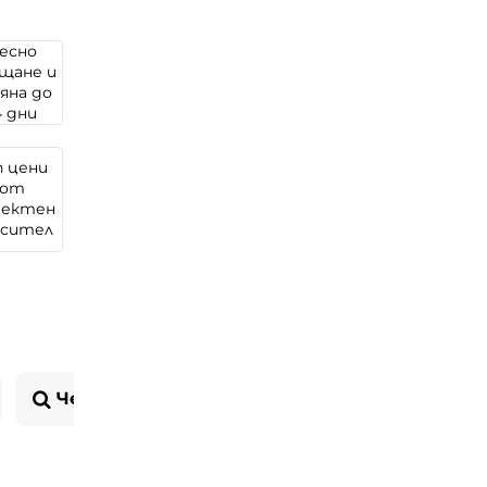
есно
щане и
яна до
4 дни
п цени
от
ректен
осител
Често задавани въпроси