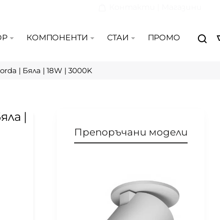
Контакти | Магазини
ОР
КОМПОНЕНТИ
СТАИ
ПРОМО
rda | Бяла | 18W | 3000K
яла |
Препоръчани модели