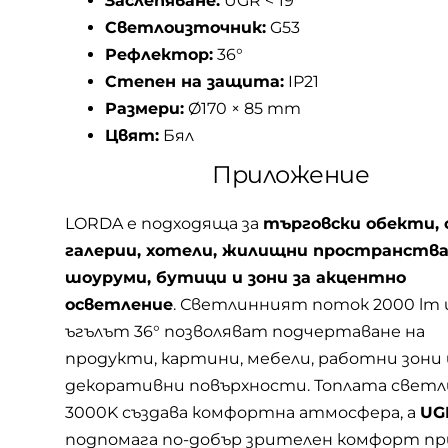
Заслепяване:
UGR < 19
Светлоизточник:
G53
Рефлектор:
36°
Степен на защита:
IP21
Размери:
Ø170 × 85 mm
Цвят:
Бял
Приложение
LORDA е подходяща за
търговски обекти, 
галерии, хотели, жилищни пространства
шоуруми, бутици и зони за акцентно
осветление
. Светлинният поток 2000 lm 
ъгълът 36° позволяват подчертаване на
продукти, картини, мебели, работни зони
декоративни повърхности. Топлата светл
3000K създава комфортна атмосфера, а
UGR
подпомага по-добър зрителен комфорт пр