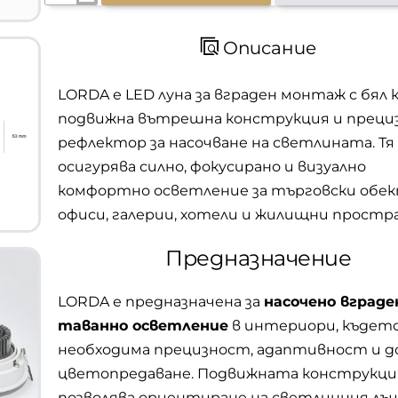
Описание
LORDA е LED луна за вграден монтаж с бял к
подвижна вътрешна конструкция и преци
рефлектор за насочване на светлината. Тя
осигурява силно, фокусирано и визуално
комфортно осветление за търговски обек
офиси, галерии, хотели и жилищни простр
Предназначение
LORDA е предназначена за
насочено вграде
таванно осветление
в интериори, където
необходима прецизност, адаптивност и д
цветопредаване. Подвижната конструкци
позволява ориентиране на светлинния лъч