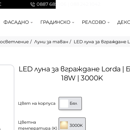
€
0887 685 106 | 088 242 1042
ФАСАДНО
ГРАДИНСКО
РЕЛСОВО
ДЕК
осветление
Луни за таван
LED луна за вграждане Lo
LED луна за вграждане Lorda | Б
18W | 3000K
Цвят на корпуса
Бял
Цветна
3000K
температура (K)