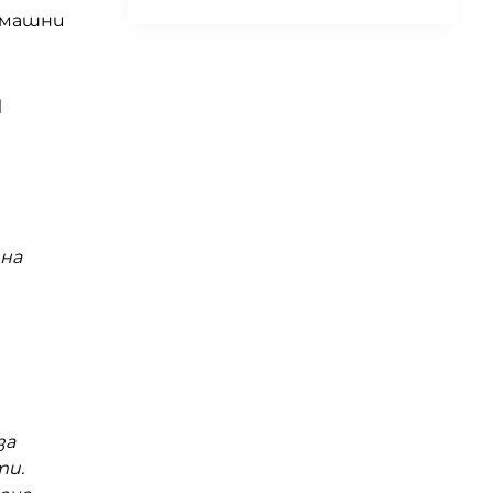
омашни
и
 на
за
ти.