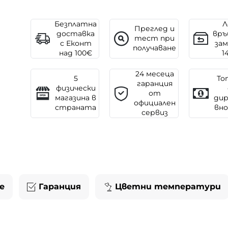
Безплатна
Л
Преглед и
доставка
връ
тест при
с Еконт
зам
получаване
над 100€
1
24 месеца
5
То
гаранция
физически
от
магазина в
ди
официален
страната
вн
сервиз
е
Гаранция
Цветни температури