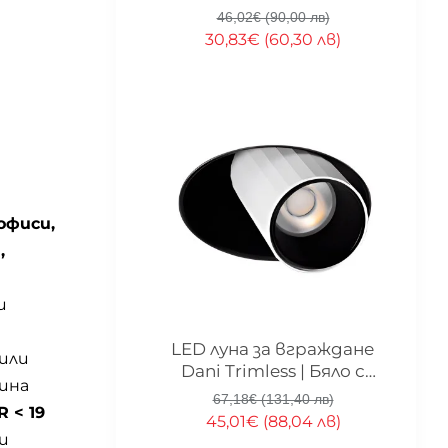
10W | 3000K
46,02€ (90,00 лв)
30,83€ (60,30 лв)
офиси,
,
и
-33%
LED луна за вграждане
 или
Dani Trimless | Бяло с
ина
черно | 7W | 3000K
67,18€ (131,40 лв)
 < 19
45,01€ (88,04 лв)
и