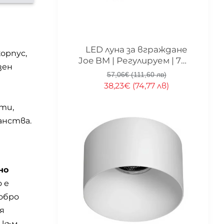
-33%
LED луна за вграждане
орпус,
Joe BM | Регулируем | 7W |
зен
3000K
57,06€ (111,60 лв)
38,23€ (74,77 лв)
ти,
анства.
но
 е
обро
я
 към