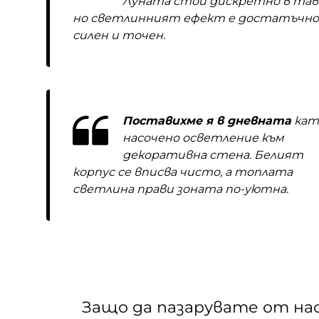
Луната стои дискретно в тав
но светлинният ефект е достатъчно
силен и точен.
Поставихме я в дневната
кат
насочено осветление към
декоративна стена. Белият
корпус се вписва чисто, а топлата
светлина прави зоната по-уютна.
Защо да пазарувате от на