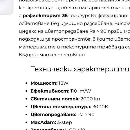
конкретна зона, обект или архитектурен 
а
рефлекторът 36°
осигурява фокусирано
осветяване без излишно разсейване. Висо
индекс на цветопредаване Ra > 90 прави м
подходящ за пространства, в които цвет
материалите и текстурите трябва да с
възприемат естествено.
Технически характеристи
Мощност:
18W
Ефективност:
110 lm/W
Светлинен поток:
2000 lm
Цветна температура:
3000K
Цветопредаване:
Ra > 90
MacAdam:
3-step