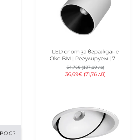
-33%
LED спот за вграждане
Oko BM | Регулируем | 7W
| 3000K
54,76€ (107,10 лв)
36,69€ (71,76 лв)
РОС?