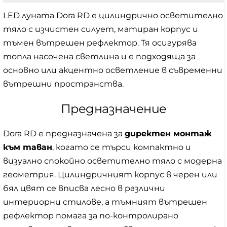
LED луната Dora RD е цилиндрично осветително
тяло с изчистен силует, матиран корпус и
тъмен вътрешен рефлектор. Тя осигурява
топла насочена светлина и е подходяща за
основно или акцентно осветление в съвременни
вътрешни пространства.
Предназначение
Dora RD е предназначена за
директен монтаж
към таван
, когато се търси компактно и
визуално спокойно осветително тяло с модерна
геометрия. Цилиндричният корпус в черен или
бял цвят се вписва лесно в различни
интериорни стилове, а тъмният вътрешен
рефлектор помага за по-контролирано