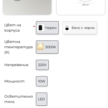
Цвят на
Черен
Бяло с черно
корпуса
Цветна
температура
3000K
(K)
Напрежение
220V
Мощност
10W
Осветително
LED
тяло