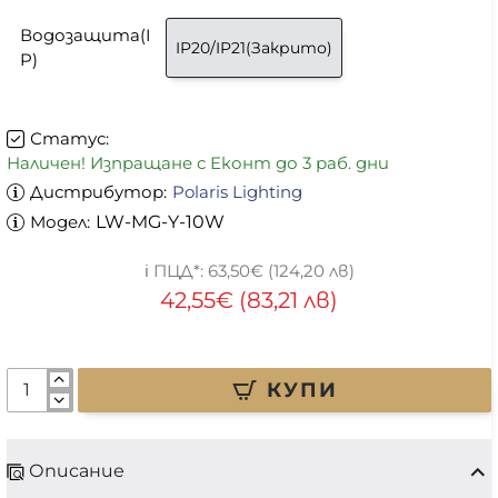
Водозащита(I
IP20/IP21(Закрито)
P)
Статус:
Наличен! Изпращане с Еконт до 3 раб. дни
Дистрибутор:
Polaris Lighting
Модел:
LW-MG-Y-10W
63,50€ (124,20 лв)
42,55€ (83,21 лв)
КУПИ
Описание