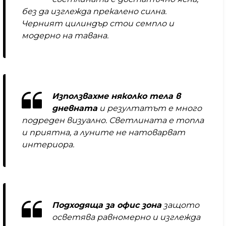
без да изглежда прекалено силна.
Черният цилиндър стои семпло и
модерно на тавана.
Използвахме няколко тела в
дневната
и резултатът е много
подреден визуално. Светлината е топла
и приятна, а луните не натоварват
интериора.
Подходяща за офис зона
защото
осветява равномерно и изглежда