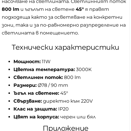
насочване на светлината. Светлинният поток
800 lm
и ъгълът на светене
45°
я правят
подходяща както за осветяване на конкретни
зони, така и за по-равномерно разпределение на
светлината в помещението.
Технически характеристики
Мощност:
11W
Цветна температура:
3000K
Светлинен поток:
800 lm
Размери:
Ø78 / 90 mm
Ъгъл на светене:
45°
Свързване:
директно към 220V
Клас на защита:
IP20
Цвят на корпуса:
черен или бял
Приложение