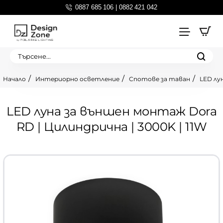
0887 685 106 | 0882 421 042
Търсене...
Интериорно осветление
Спотове за таван
LED лу
home
LED луна за външен монтаж Dora
RD | Цилиндрична | 3000K | 11W