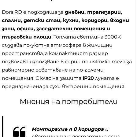
Dora RD е подходяща за
дневни, трапезарии,
спални, детски стаи, кухни, коридори, входни
зони, офиси, заседателни помещения и
търговски площи
. Топлата светлина 3000K
създава по-уютна атмосфера в жилищни
пространства, а компактният размер
позволява използване в серии по няколко тела за
равномерно осветяване на по-големи
помещения. С клас на защита
IP20
луната е
предназначена за сухи вътрешни помещения.
Мнения на потребители
Монтирахме я в коридора
и
светлината е достатъчно ясна,