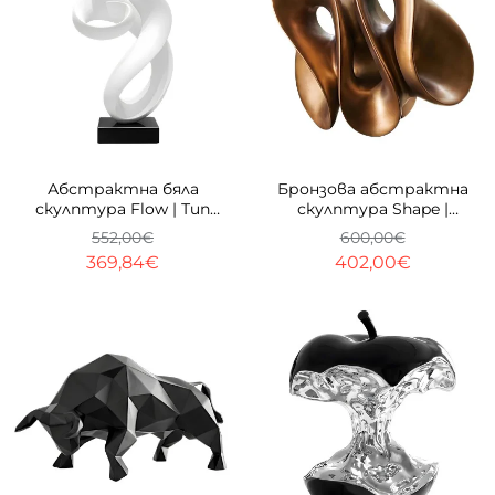
-33%
-33%
Абстрактна бяла
Бронзова абстрактна
скулптура Flow | Тип
скулптура Shape |
спирала | 62cm
Преплетени вълни |
552,00€
600,00€
42cm
369,84€
402,00€