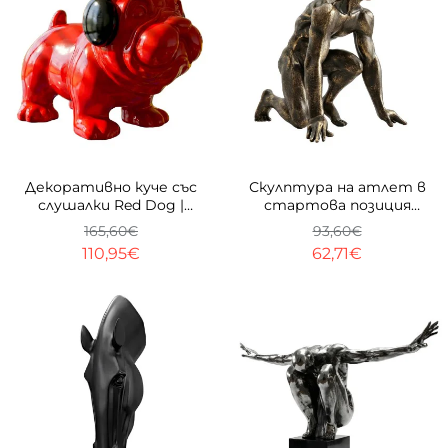
-33%
-33%
Декоративно куче със
Скулптура на атлет в
слушалки Red Dog |
стартова позиция
Гланцово червено | 29cm
Runner | 28cm | Бронз
165,60€
93,60€
110,95€
62,71€