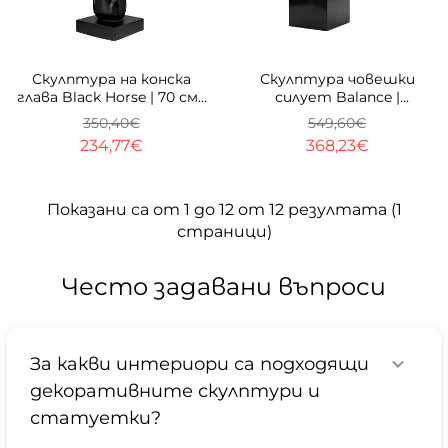
-33%
-33%
Скулптура на конска
Скулптура човешки
глава Black Horse | 70 см |
силует Balance |
Черна смола
Разперени ръце | 90cm
350,40€
549,60€
234,77€
368,23€
Показани са от 1 до 12 от 12 резултата (1
страници)
Често задавани въпроси
За какви интериори са подходящи
декоративните скулптури и
статуетки?