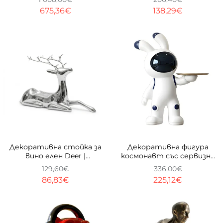
675,36€
138,29€
-33%
-33%
Декоративна стойка за
Декоративна фигура
вино елен Deer |
космонавт със сервизна
Огледална | 40cm
табла Astronaut | 75 см
129,60€
336,00€
86,83€
225,12€