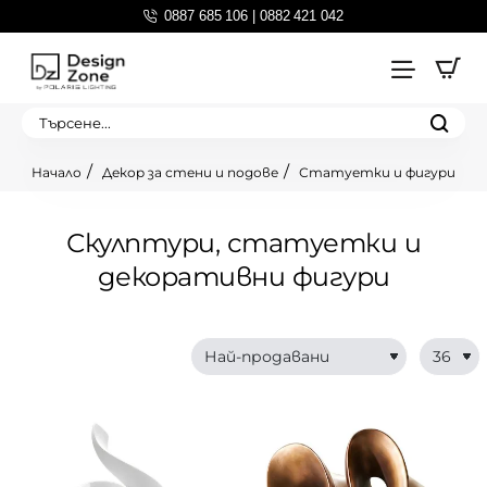
0887 685 106 | 0882 421 042
Търсене...
Декор за стени и подове
Статуетки и фигури
home
Скулптури, статуетки и
декоративни фигури