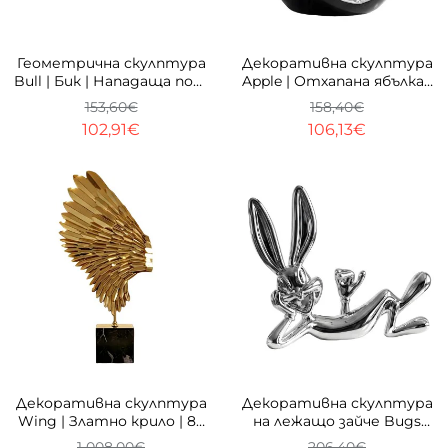
-33%
-33%
Геометрична скулптура
Декоративна скулптура
Bull | Бик | Нападаща поза
Apple | Отхапана ябълка |
| 25 см
25 см
153,60€
158,40€
102,91€
106,13€
-33%
-33%
Декоративна скулптура
Декоративна скулптура
Wing | Златно крило | 83
на лежащо зайче Bugs
см | Алуминий
Bunny | Хромирана | 43cm
1 008,00€
206,40€