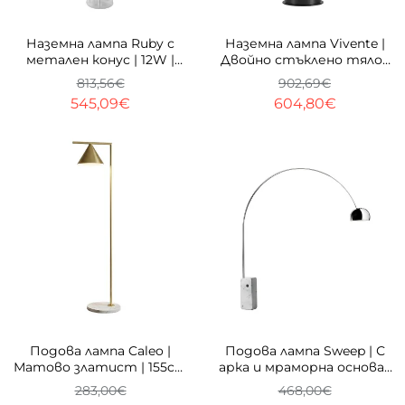
-33%
-33%
Наземна лампа Ruby с
Наземна лампа Vivente |
метален конус | 12W |
Двойно стъклено тяло |
3000K | 143cm
40W | 3000K
813,56€
902,69€
545,09€
604,80€
-33%
-33%
Подова лампа Caleo |
Подова лампа Sweep | С
Матово златист | 155cm
арка и мраморна основа |
| Мраморна основа
230cm | E27
283,00€
468,00€