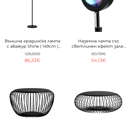
-33%
-33%
Външна градинска лампа
Наземна лампа със
с абажур Shine | 149cm |
светлинен ефект залез
IP44 | E27
Sunset Floor | 168см
128,85€
80,78€
86,33€
54,13€