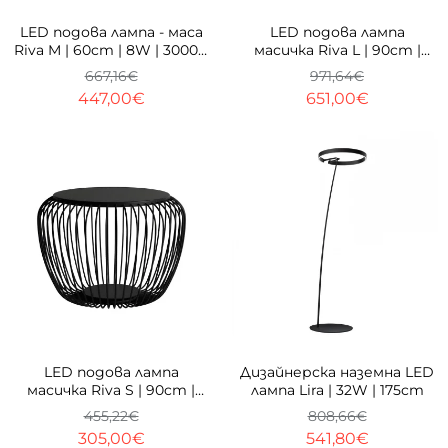
-33%
-33%
LED подова лампа - маса
LED подова лампа
Riva M | 60cm | 8W | 3000K
масичка Riva L | 90cm |
| Черна
8W | 3000K | Черна
667,16€
971,64€
447,00€
651,00€
-33%
-33%
LED подова лампа
Дизайнерска наземна LED
масичка Riva S | 90cm |
лампа Lira | 32W | 175cm
8W | 3000K | Черна
455,22€
808,66€
305,00€
541,80€