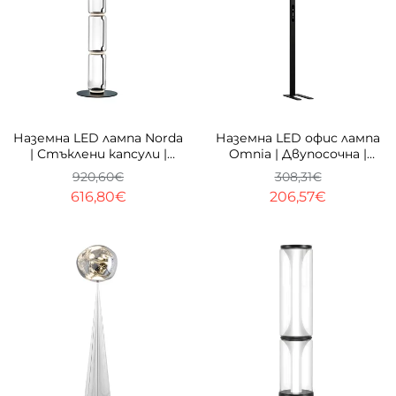
-33%
-33%
Наземна LED лампа Norda
Наземна LED офис лампа
| Стъклени капсули |
Omnia | Двупосочна |
3000K | 30W
100W | 4000K
920,60€
308,31€
616,80€
206,57€