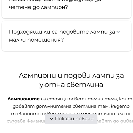
четене до лампион?
Подходящи ли са подовите лампи за
малки помещения?
Лампиони и подови лампи за
уютна светлина
Лампионите
са стоящи осветителни тела, коит
добавят допълнителна светлина там, където
таванното осветление не е достатъчно или не
създава желания комфорт. Те се поставят до дива
фотьойл, легло, бюро, конзола или в свободен ъгъл 