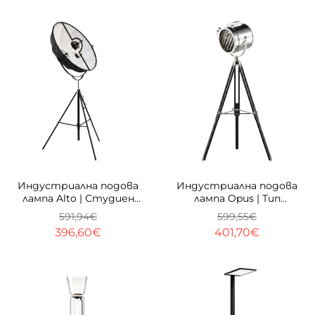
-33%
-33%
Индустриална подова
Индустриална подова
лампа Alto | Студиен
лампа Opus | Тип
рефлектор | 165 см
сценичен прожектор |
591,94€
599,55€
160cm
396,60€
401,70€