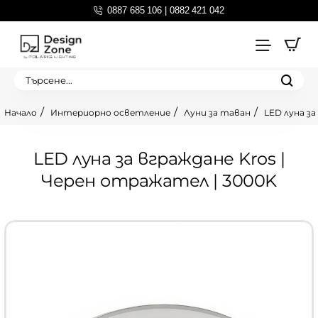
0887 685 106 | 0882 421 042
Търсене...
Интериорно осветление
Луни за таван
LED луна за
home
LED луна за вграждане Kros |
Черен отражател | 3000K