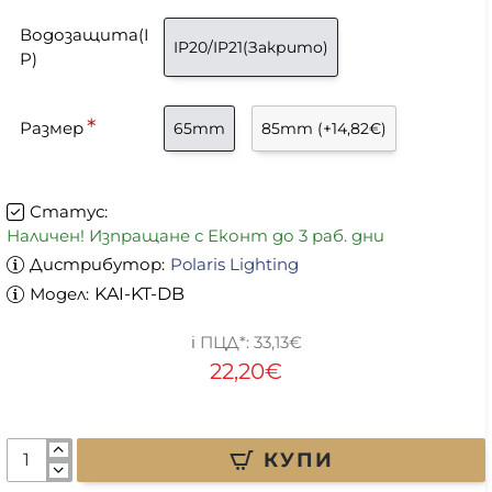
Водозащита(I
IP20/IP21(Закрито)
P)
Размер
65mm
85mm
(+14,82€)
Статус:
Наличен! Изпращане с Еконт до 3 раб. дни
Дистрибутор:
Polaris Lighting
Модел:
KAI-KT-DB
33,13€
22,20€
КУПИ