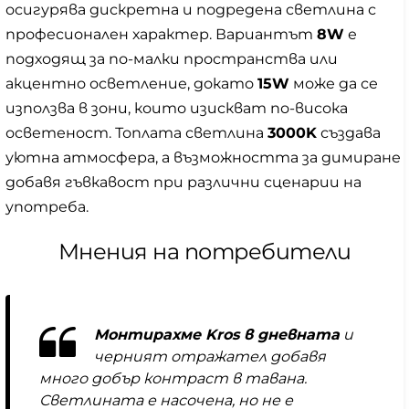
осигурява дискретна и подредена светлина с
професионален характер. Вариантът
8W
е
подходящ за по-малки пространства или
акцентно осветление, докато
15W
може да се
използва в зони, които изискват по-висока
осветеност. Топлата светлина
3000K
създава
уютна атмосфера, а възможността за димиране
добавя гъвкавост при различни сценарии на
употреба.
Мнения на потребители
Монтирахме Kros в дневната
и
черният отражател добавя
много добър контраст в тавана.
Светлината е насочена, но не е