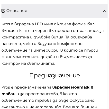
Описание
Kros е вградена LED луна с кръгла форма, бял
външен кант и черен вътрешен отражател за
контрастна и дълбока визия. Тя осигурява
насочено, меко и визуално комфортно
осветление за интериори, в които се търси
минималистичен дизайн и възможност за
контрол на светлината.
Предназначение
Kros е предназначена за
вграден монтаж в
таван
и за пространства, в които
осветлението трябва да бъде фокусирано,
елегантно и ненатрапчиво. Белият външен