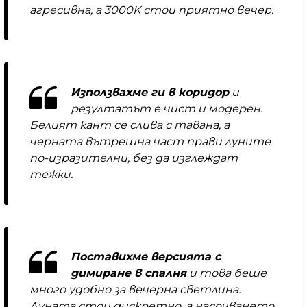
агресивна, а 3000K стои приятно вечер.
Използвахме ги в коридор
и
резултатът е чист и модерен.
Белият кант се слива с тавана, а
черната вътрешна част прави луните
по-изразителни, без да изглеждат
тежки.
Поставихме версията с
димиране в спалня
и това беше
много удобно за вечерна светлина.
Луната стои дискретно, а насочването