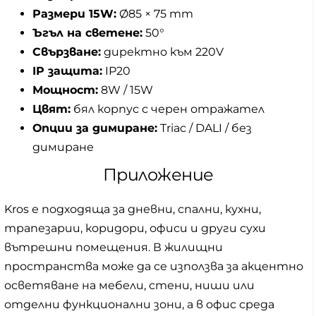
Размери 15W:
Ø85 × 75 mm
Ъгъл на светене:
50°
Свързване:
директно към 220V
IP защита:
IP20
Мощност:
8W / 15W
Цвят:
бял корпус с черен отражател
Опции за димиране:
Triac / DALI / без
димиране
Приложение
Kros е подходяща за дневни, спални, кухни,
трапезарии, коридори, офиси и други сухи
вътрешни помещения. В жилищни
пространства може да се използва за акцентно
осветяване на мебели, стени, ниши или
отделни функционални зони, а в офис среда