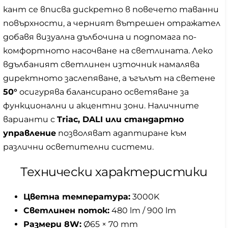
кант се вписва дискретно в повечето таванни
повърхности, а черният вътрешен отражател
добавя визуална дълбочина и подпомага по-
комфортното насочване на светлината. Леко
вдълбаният светлинен източник намалява
директното заслепяване, а ъгълът на светене
50°
осигурява балансирано осветяване за
функционални и акцентни зони. Наличните
варианти с
Triac, DALI или стандартно
управление
позволяват адаптиране към
различни осветителни системи.
Технически характеристики
Цветна температура:
3000K
Светлинен поток:
480 lm / 900 lm
Размери 8W:
Ø65 × 70 mm