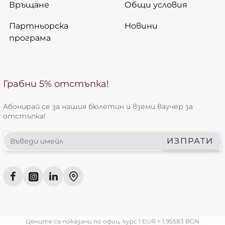
Връщане
Общи условия
Партньорска
Новини
програма
Грабни 5% отстъпка!
Абонирай се за нашия бюлетин и вземи ваучер за
отстъпка!
Въведи
ИЗПРАТИ
имейл
Цените са показани по офиц. курс 1 EUR = 1.95583 BGN