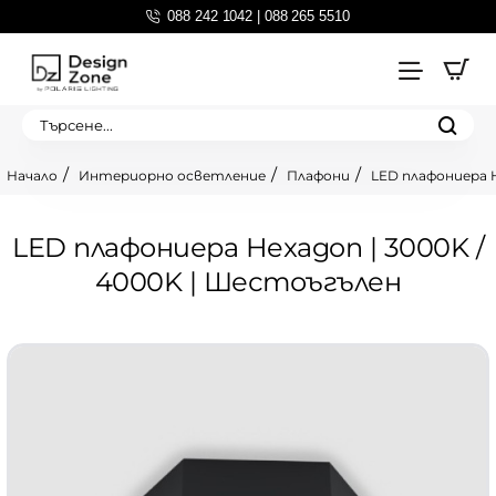
088 242 1042 | 088 265 5510
Търсене...
Интериорно осветление
Плафони
LED плафониера H
home
LED плафониера Hexagon | 3000K /
4000K | Шестоъгълен