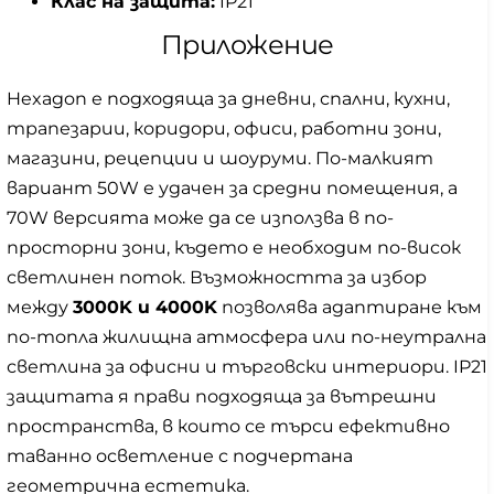
Клас на защита:
IP21
Приложение
Hexagon е подходяща за дневни, спални, кухни,
трапезарии, коридори, офиси, работни зони,
магазини, рецепции и шоуруми. По-малкият
вариант 50W е удачен за средни помещения, а
70W версията може да се използва в по-
просторни зони, където е необходим по-висок
светлинен поток. Възможността за избор
между
3000K и 4000K
позволява адаптиране към
по-топла жилищна атмосфера или по-неутрална
светлина за офисни и търговски интериори. IP21
защитата я прави подходяща за вътрешни
пространства, в които се търси ефективно
таванно осветление с подчертана
геометрична естетика.