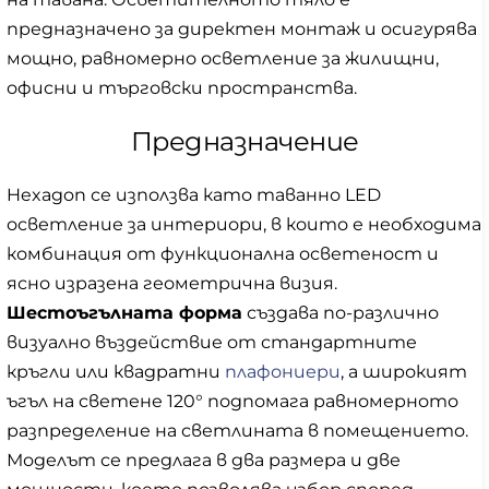
предназначено за директен монтаж и осигурява
мощно, равномерно осветление за жилищни,
офисни и търговски пространства.
Предназначение
Hexagon се използва като таванно LED
осветление за интериори, в които е необходима
комбинация от функционална осветеност и
ясно изразена геометрична визия.
Шестоъгълната форма
създава по-различно
визуално въздействие от стандартните
кръгли или квадратни
плафониери
, а широкият
ъгъл на светене 120° подпомага равномерното
разпределение на светлината в помещението.
Моделът се предлага в два размера и две