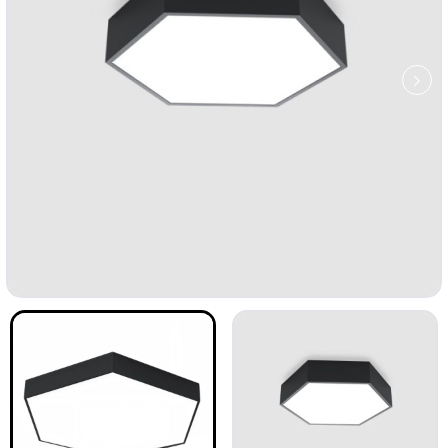
ТОП
-33%