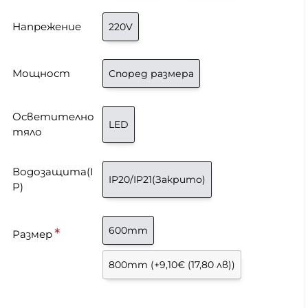
Напрежение
220V
Мощност
Според размера
Осветително
LED
тяло
Водозащита(I
IP20/IP21(Закрито)
P)
600mm
Размер
800mm
(+9,10€ (17,80 лв))