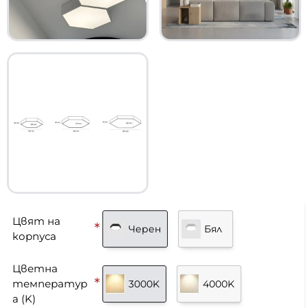
Цвят на
Черен
Бял
корпуса
Цветна
температур
3000K
4000K
а (K)