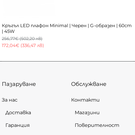
Кръгъл LED плафон Minimal | Черен | G-образен | 60cm
| 45W
256,77€ (502,20 лв)
172,04€ (336,47 лв)
Пазаруване
Обслужване
За нас
Контакти
Доставка
Магазини
Гаранция
Поверителност