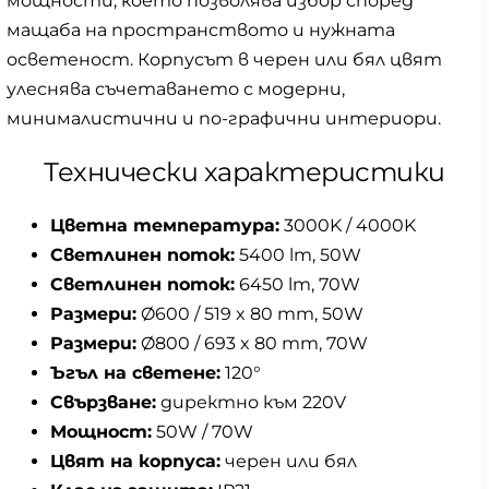
мощности, което позволява избор според
мащаба на пространството и нужната
осветеност. Корпусът в черен или бял цвят
улеснява съчетаването с модерни,
минималистични и по-графични интериори.
Технически характеристики
Цветна температура:
3000K / 4000K
Светлинен поток:
5400 lm, 50W
Светлинен поток:
6450 lm, 70W
Размери:
Ø600 / 519 x 80 mm, 50W
Размери:
Ø800 / 693 x 80 mm, 70W
Ъгъл на светене:
120°
Свързване:
директно към 220V
Мощност:
50W / 70W
Цвят на корпуса:
черен или бял