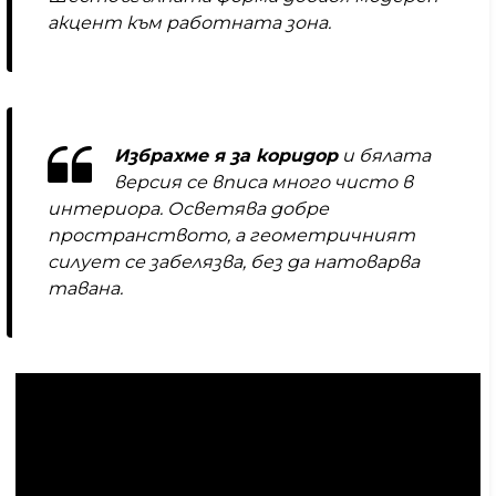
акцент към работната зона.
Избрахме я за коридор
и бялата
версия се вписа много чисто в
интериора. Осветява добре
пространството, а геометричният
силует се забелязва, без да натоварва
тавана.