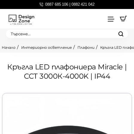
0887 685 106 | 0882 421 042
Търсене...
Интериорно осветление
Плафони
Кръгла LED плафо
home
Кръгла LED плафониера Miracle |
CCT 3000К-4000K | IP44