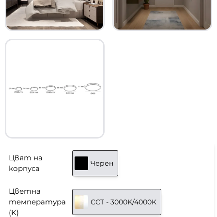
Цвят на
Черен
корпуса
Цветна
температура
CCT - 3000K/4000K
(K)