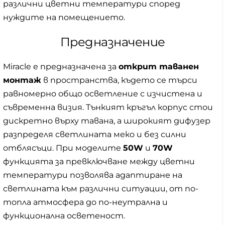
различни цветни температури според
нуждите на помещението.
Предназначение
Miracle е предназначена за
открит таванен
монтаж
в пространства, където се търси
равномерно общо осветление с изчистена и
съвременна визия. Тънкият кръгъл корпус стои
дискретно върху тавана, а широкият дифузер
разпределя светлината меко и без силни
отблясъци. При моделите
50W
и
70W
функцията за превключване между цветни
температури позволява адаптиране на
светлината към различни ситуации, от по-
топла атмосфера до по-неутрална и
функционална осветеност.