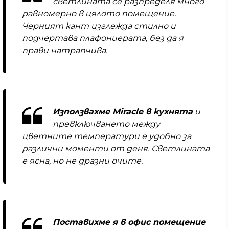
светлината се разпределя много
равномерно в цялото помещение.
Черният кант изглежда стилно и
подчертава плафониерата, без да я
прави натрапчива.
Използвахме Miracle в кухнята
и
превключването между
цветните температури е удобно за
различни моменти от деня. Светлината
е ясна, но не дразни очите.
Поставихме я в офис помещение