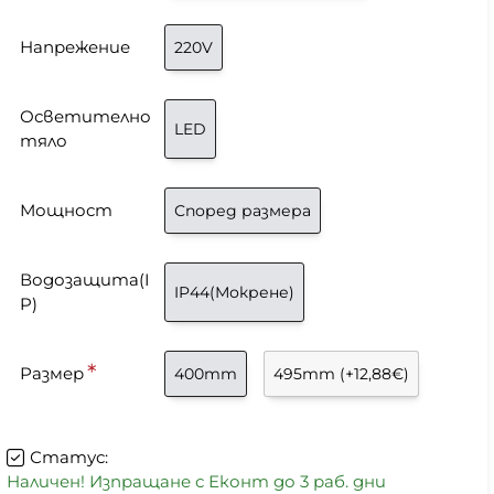
Напрежение
220V
Осветително
LED
тяло
Мощност
Според размера
Водозащита(I
IP44(Мокрене)
P)
Размер
400mm
495mm
(+12,88€)
Статус:
Наличен! Изпращане с Еконт до 3 раб. дни