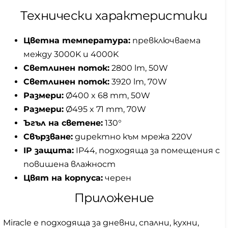
Технически характеристики
Цветна температура:
превключваема
между 3000K и 4000K
Светлинен поток:
2800 lm, 50W
Светлинен поток:
3920 lm, 70W
Размери:
Ø400 x 68 mm, 50W
Размери:
Ø495 x 71 mm, 70W
Ъгъл на светене:
130°
Свързване:
директно към мрежа 220V
IP защита:
IP44, подходяща за помещения с
повишена влажност
Цвят на корпуса:
черен
Приложение
Miracle е подходяща за дневни, спални, кухни,