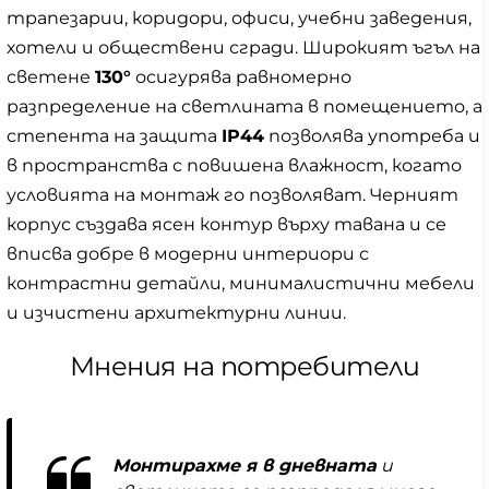
трапезарии, коридори, офиси, учебни заведения,
хотели и обществени сгради. Широкият ъгъл на
светене
130°
осигурява равномерно
разпределение на светлината в помещението, а
степента на защита
IP44
позволява употреба и
в пространства с повишена влажност, когато
условията на монтаж го позволяват. Черният
корпус създава ясен контур върху тавана и се
вписва добре в модерни интериори с
контрастни детайли, минималистични мебели
и изчистени архитектурни линии.
Мнения на потребители
Монтирахме я в дневната
и