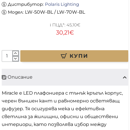
Дистрибутор:
Polaris Lighting
Модел:
LW-50W-BL / LW-70W-BL
45,10€
30,21€
КУПИ
Описание
Miracle е LED плафониера с тънък кръгъл корпус,
черен външен кант и равномерно осветяващ
дифузер. Тя осигурява мека и ефективна
светлина за жилищни, офисни и обществени
интериори, като позволява избор между