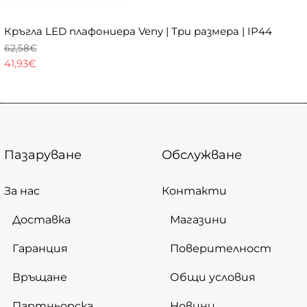
Кръгла LED плафониера Veny | Три размера | IP44
62,58€
41,93€
Пазаруване
Обслужване
За нас
Контакти
Доставка
Магазини
Гаранция
Поверителност
Връщане
Общи условия
Партньорска
Новини