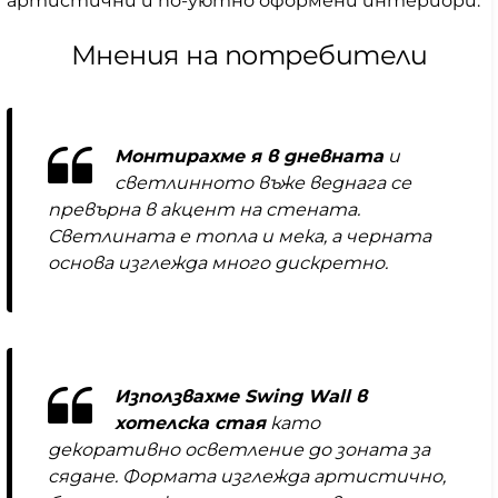
артистични и по-уютно оформени интериори.
Мнения на потребители
Монтирахме я в дневната
и
светлинното въже веднага се
превърна в акцент на стената.
Светлината е топла и мека, а черната
основа изглежда много дискретно.
Използвахме Swing Wall в
хотелска стая
като
декоративно осветление до зоната за
сядане. Формата изглежда артистично,