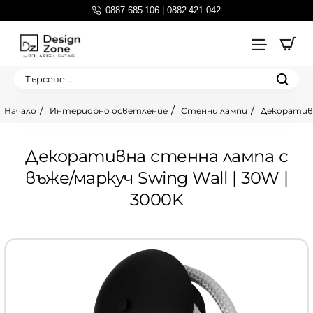
0887 685 106 | 0882 421 042
Търсене...
Интериорно осветление
Стенни лампи
Декоративн
home
Декоративна стенна лампа с
въже/маркуч Swing Wall | 30W |
3000K