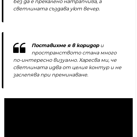
без да е прекалено натрапчива, а
светлината създава уют вечер.
Поставихме я в коридор
и
пространството стана много
по-интересно визуално. Харесва ми, че
светлината идва от целия контур и не
заслепява при преминаване.