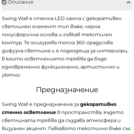
Описание
Swing Wall е стенна LED лампа с декоративен
светлинен елемент тип въже, черна
полусферична основа и гъвкав текстилен
контур. Тя осигурява топла 360-градусова
дифузна светлина и е подходяща за интериори,
в които осветлението трябва да бъде
едновременно функционално, артистично и
уютно.
Предназначение
Swing Wall е предназначена за
декоративно
стенно осветление
в пространства, където
светлината трябва да създава атмосфера и
визуален акцент. Гъвкавото текстилно въже със