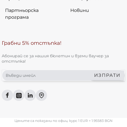
Партньорска
Новини
програма
Грабни 5% отстъпка!
Абонирай се за нашия бюлетин и вземи ваучер за
отстъпка!
Въведи
ИЗПРАТИ
имейл
Цените са показани по офиц. курс 1 EUR = 1.95583 BGN