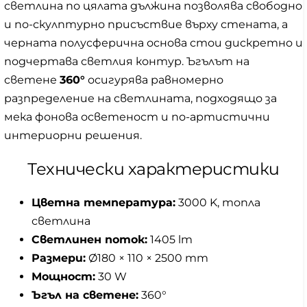
светлина по цялата дължина позволява свободно
и по-скулптурно присъствие върху стената, а
черната полусферична основа стои дискретно и
подчертава светлия контур. Ъгълът на
светене
360°
осигурява равномерно
разпределение на светлината, подходящо за
мека фонова осветеност и по-артистични
интериорни решения.
Технически характеристики
Цветна температура:
3000 K, топла
светлина
Светлинен поток:
1405 lm
Размери:
Ø180 × 110 × 2500 mm
Мощност:
30 W
Ъгъл на светене:
360°