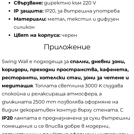
Свързване:
директно към 220 V
IP защита:
IP20, за вътрешна употреба
Материали:
метал, текстил и дифузен
силикон
Цвят на корпуса:
черен
Приложение
Swing Wall е подходяща за
спални, дневни зони,
коридори, преходни пространства, кафенета,
ресторанти, хотелски стаи, зони за четене и
медитация
. Топлата светлина 3000 K създава
спокойна и релаксираща атмосфера, а
дължината 2500 mm позволява оформяне на
видим декоративен контур върху стената. С
IP20
лампата е предназначена за сухи вътрешни
помещения и се вписва добре в модерни,