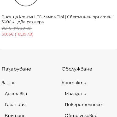
Висяща кръгла LED лампа Tini | Светлинен пръстен |
3000K | Два размера
91,11€ (178,20 лв)
61,05€ (119,39 лв)
Пазаруване
Обслужване
За нас
Контакти
Доставка
Магазини
Гаранция
Поверителност
Връщане
Общи условия