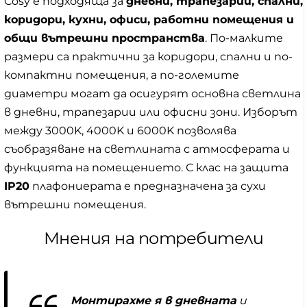
Cosy е подходяща за
дневни, трапезарии, спални,
коридори, кухни, офиси, работни помещения и
общи вътрешни пространства
. По-малките
размери са практични за коридори, спални и по-
компактни помещения, а по-големите
диаметри могат да осигурят основна светлина
в дневни, трапезарии или офисни зони. Изборът
между 3000K, 4000K и 6000K позволява
съобразяване на светлината с атмосферата и
функцията на помещението. С клас на защита
IP20
плафониерата е предназначена за сухи
вътрешни помещения.
Мнения на потребители
Монтирахме я в дневната
и