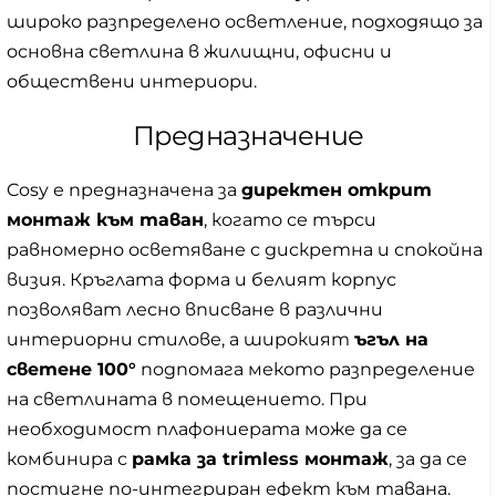
широко разпределено осветление, подходящо за
основна светлина в жилищни, офисни и
обществени интериори.
Предназначение
Cosy е предназначена за
директен открит
монтаж към таван
, когато се търси
равномерно осветяване с дискретна и спокойна
визия. Кръглата форма и белият корпус
позволяват лесно вписване в различни
интериорни стилове, а широкият
ъгъл на
светене 100°
подпомага мекото разпределение
на светлината в помещението. При
необходимост плафониерата може да се
комбинира с
рамка за trimless монтаж
, за да се
постигне по-интегриран ефект към тавана.