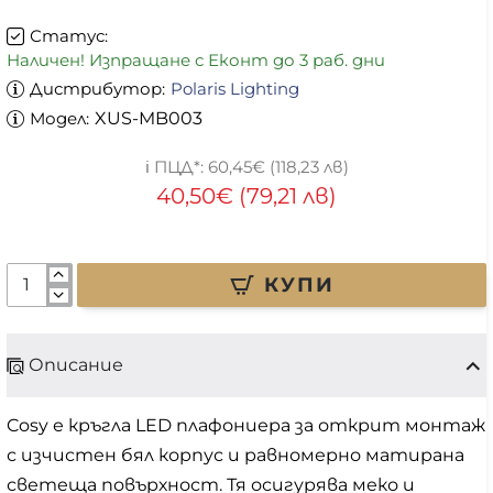
Статус:
Наличен! Изпращане с Еконт до 3 раб. дни
Дистрибутор:
Polaris Lighting
Модел:
XUS-MB003
60,45€ (118,23 лв)
40,50€ (79,21 лв)
КУПИ
Описание
Cosy е кръгла LED плафониера за открит монтаж
с изчистен бял корпус и равномерно матирана
светеща повърхност. Тя осигурява меко и