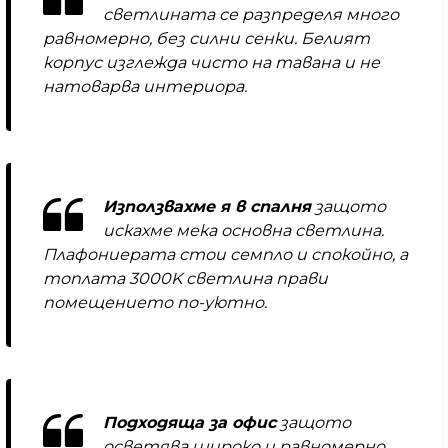
светлината се разпределя много
равномерно, без силни сенки. Белият
корпус изглежда чисто на тавана и не
натоварва интериора.
Използвахме я в спалня
защото
искахме мека основна светлина.
Плафониерата стои семпло и спокойно, а
топлата 3000K светлина прави
помещението по-уютно.
Подходяща за офис
защото
осветява широко и равномерно.