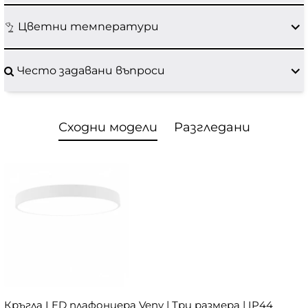
Цветни температури
Често задавани въпроси
Сходни модели
Разгледани
Кръгла LED плафониера Veny | Три размера | IP44