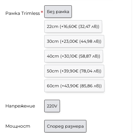
Без рамка
Рамка Trimless
22cm
(+16,60€ (32,47 лв))
30cm
(+23,00€ (44,98 лв))
40cm
(+30,10€ (58,87 лв))
50cm
(+39,90€ (78,04 лв))
60cm
(+43,90€ (85,86 лв))
Напрежение
220V
Мощност
Според размера