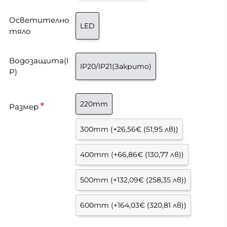
Осветително
LED
тяло
Водозащита(I
IP20/IP21(Закрито)
P)
220mm
Размер
300mm
(+26,56€ (51,95 лв))
400mm
(+66,86€ (130,77 лв))
500mm
(+132,09€ (258,35 лв))
600mm
(+164,03€ (320,81 лв))