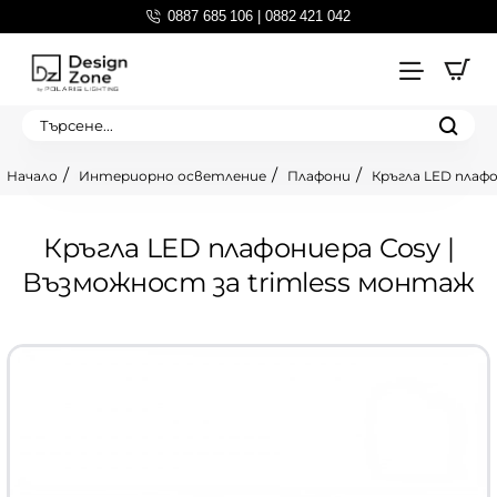
0887 685 106 | 0882 421 042
Търсене...
Интериорно осветление
Плафони
Кръгла LED плафо
home
Кръгла LED плафониера Cosy |
Възможност за trimless монтаж