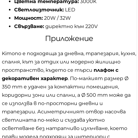
Цветна температура:
3000K
Светлоизточник:
LED
Мощност:
20W / 32W
Свързване:
директно към 220V
Приложение
Kimono е подходяща за дневна, трапезария, кухня,
спалня, кът за отдих или модерно жилищно
пространство, където се търси
плафон с
декоративен характер
. По-малкият размер Ø
350 mm е удачен за компактни помещения,
коридорни зони или спални, а Ø 500 mm може да
се използва в по-просторни дневни и
трапезарии. Асиметричният отвор насочва
светлината по-меко и създава уютно
осветяване без натрапчиво излъчване, което
прави модела подходящ за интериори с