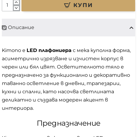
КУПИ
Описание
Kimono е
LED плафониера
с мека куполна форма,
асиметрично изрязване и изчистен корпус в
черен или бял цвят. Осветителното тяло е
предназначено за функционално и декоративно
таванно осветление в дневни, трапезарии,
кухни и спални, като насочва светлината
деликатно и създава модерен акцент в
интериора.
Предназначение