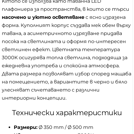
Kimono се използва като таванна LED
плафониера за пространства, в които се търси
насочено и уютно осветяване
с ясно изразена
форма. Куполният корпус създава мек обем върху
тавана, а асиметричното изрязване придава
посока на светлината и оформя по-интересен
светлинен ефект. Цветната температура
3000K осигурява топла светлина, подходяща за
ежедневна употреба и спокойна атмосфера.
Двата размера позволяват избор според мащаба
на помещението, а вариантите в черно и бяло
улесняват съчетаването с различни
интериорни концепции.
Технически характеристики
Размери:
Ø 350 mm / Ø 500 mm