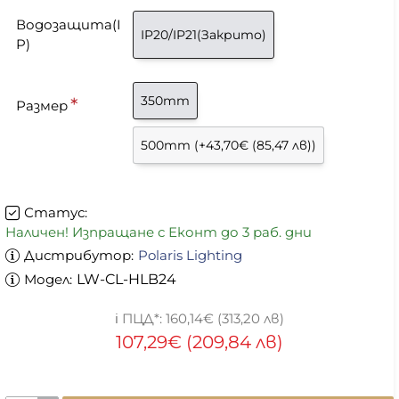
Водозащита(I
IP20/IP21(Закрито)
P)
350mm
Размер
500mm
(+43,70€ (85,47 лв))
Статус:
Наличен! Изпращане с Еконт до 3 раб. дни
Дистрибутор:
Polaris Lighting
Модел:
LW-CL-HLB24
160,14€ (313,20 лв)
107,29€ (209,84 лв)