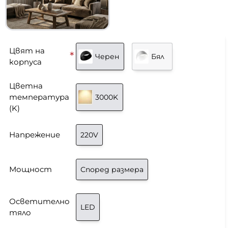
Цвят на
Черен
Бял
корпуса
Цветна
температура
3000K
(K)
Напрежение
220V
Мощност
Според размера
Осветително
LED
тяло