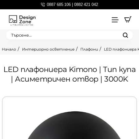
0887 685 106 | 0882 421 042
Търсене...
Интериорно осветление
Плафони
LED плафониера K
home
LED плафониера Kimono | Тип купа
| Асиметричен отвор | 3000K