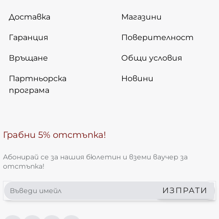
Доставка
Магазини
Гаранция
Поверителност
Връщане
Общи условия
Партньорска
Новини
програма
Грабни 5% отстъпка!
Абонирай се за нашия бюлетин и вземи ваучер за
отстъпка!
Въведи
ИЗПРАТИ
имейл