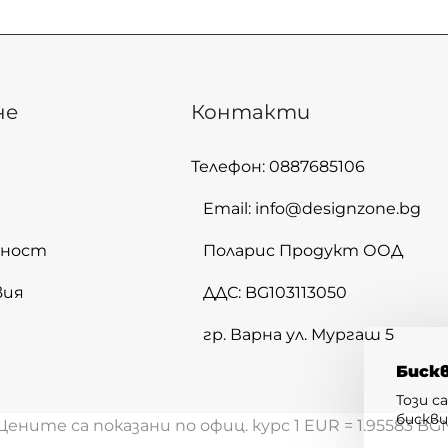
не
Контакти
Телефон: 0887685106
Email: info@designzone.bg
лност
Поларис Продукт ООД
вия
ДДС: BG103113050
гр. Варна ул. Мургаш 5
Биск
Този с
бискв
Цените са показани по офиц. курс 1 EUR = 1.95583 BG