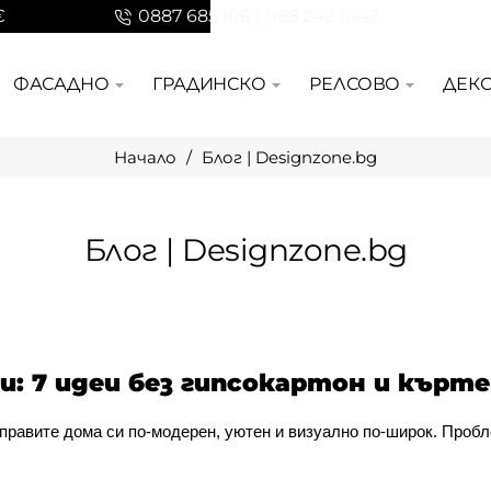
€
0887 685 106 | 088 242 1042
ФАСАДНО
ГРАДИНСКО
РЕЛСОВО
ДЕК
Блог | Designzone.bg
home
Блог | Designzone.bg
: 7 идеи без гипсокартон и кърт
аправите дома си по-модерен, уютен и визуално по-широк. Пробл