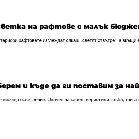
дсветка на рафтове с малък бюдж
териори рафтовете изглеждат сякаш „светят отвътре“, а вкъщи 
берем и къде да ги поставим за н
 висящо осветление. Окачен на кабел, верига или тръба, той сп