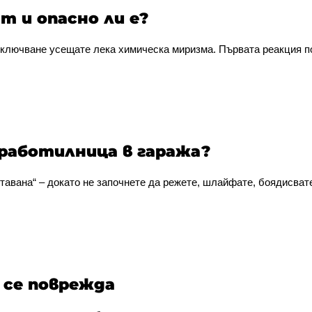
 и опасно ли е?
ключване усещате лека химическа миризма. Първата реакция поч
 работилница в гаража?
тавана“ – докато не започнете да режете, шлайфате, боядисвате
а се поврежда