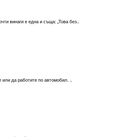
ти винаги е една и съща: „Това без..
 или да работите по автомобил. ..