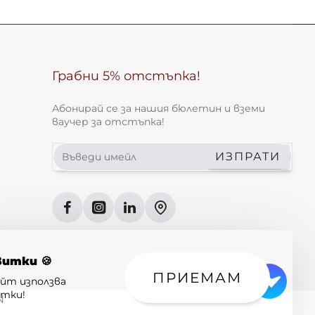
Грабни 5% отстъпка!
Абонирай се за нашия бюлетин и вземи
ваучер за отстъпка!
Въведи
ИЗПРАТИ
имейл
витки 🍪
ПРИЕМАМ
айт използва
итки!
N