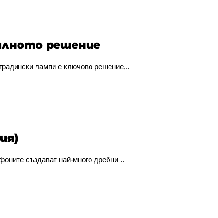
вилното решение
градински лампи е ключово решение,..
ия)
фоните създават най-много дребни ..