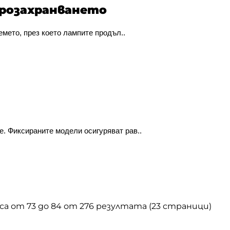
трозахранването
емето, през което лампите продъл..
. Фиксираните модели осигуряват рав..
са от 73 до 84 от 276 резултата (23 страници)