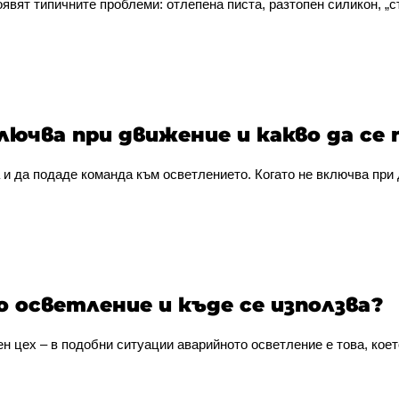
явят типичните проблеми: отлепена писта, разтопен силикон, „сту
лючва при движение и какво да се 
 и да подаде команда към осветлението. Когато не включва при 
 осветление и къде се използва?
н цех – в подобни ситуации аварийното осветление е това, коет