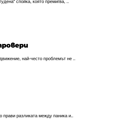
дена“ спойка, която премигва, ..
провери
движение, най-често проблемът не ..
о прави разликата между паника и..