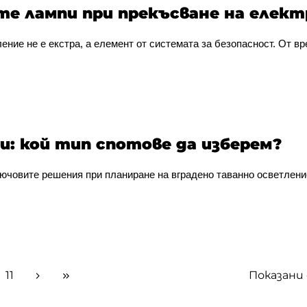
те лампи при прекъсване на елек
ние не е екстра, а елемент от системата за безопасност. От вр
и: кой тип спотове да изберем?
ючовите решения при планиране на вградено таванно осветление
11
Показани 