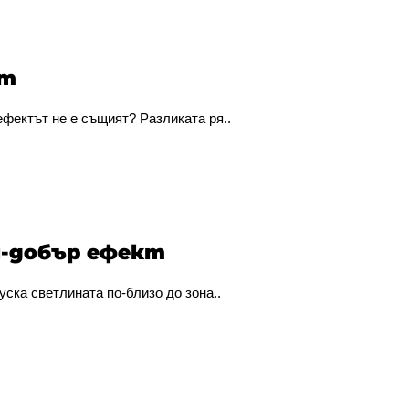
ет
ефектът не е същият? Разликата ря..
ай-добър ефект
уска светлината по-близо до зона..