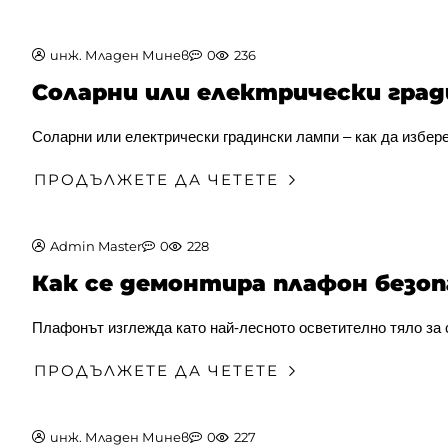
инж. Младен Минев
0
236
Соларни или електрически град
Соларни или електрически градински лампи – как да избер
ПРОДЪЛЖЕТЕ ДА ЧЕТЕТЕ
Admin Master
0
228
Как се демонтира плафон безопа
Плафонът изглежда като най-лесното осветително тяло за с
ПРОДЪЛЖЕТЕ ДА ЧЕТЕТЕ
инж. Младен Минев
0
227