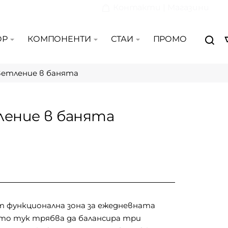
Контакти | Магазини
ОР
КОМПОНЕНТИ
СТАИ
ПРОМО
ветление в банята
ление в банята
т функционална зона за ежедневната
ето тук трябва да балансира три