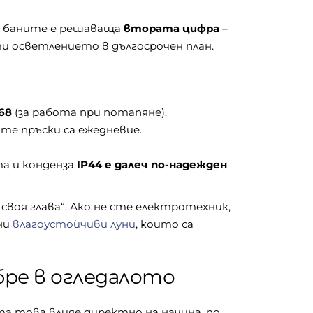
При баните е решаваща
втората цифра
–
ти осветлението в дългосрочен план.
P68
(за работа при потапяне).
те пръски са ежедневие.
та и конденза
IP44 е далеч по-надежден
своя глава“. Ако не сте електротехник,
ни
влагоустойчиви луни
, които са
бре в огледалото
а това влияе директно на начина, по