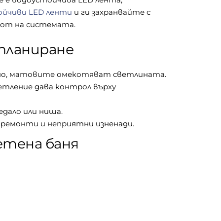
ойчиви LED ленти
и ги захранвайте с
вот на системата.
планиране
но, матовите омекотяват светлината.
етление дава контрол върху
едало или ниша.
емонти и неприятни изненади.
етена баня