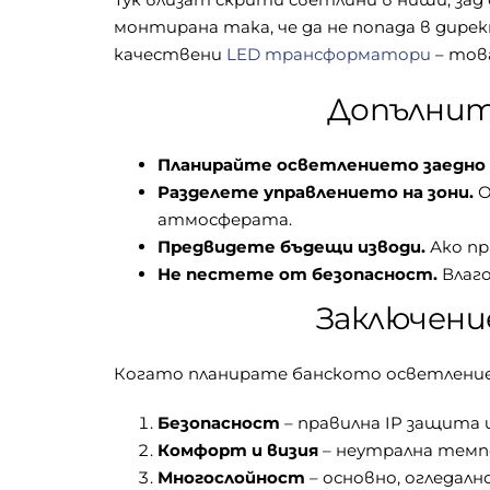
монтирана така, че да не попада в дире
качествени
LED трансформатори
– тов
Допълнит
Планирайте осветлението заедно с
Разделете управлението на зони.
О
атмосферата.
Предвидете бъдещи изводи.
Ако пр
Не пестете от безопасност.
Влаг
Заключени
Когато планирате банското осветление,
Безопасност
– правилна IP защита 
Комфорт и визия
– неутрална темпе
Многослойност
– основно, огледалн