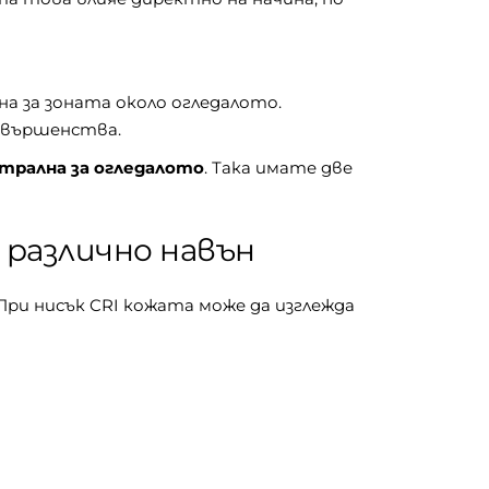
а за зоната около огледалото.
съвършенства.
трална за огледалото
. Така имате две
 различно навън
При нисък CRI кожата може да изглежда