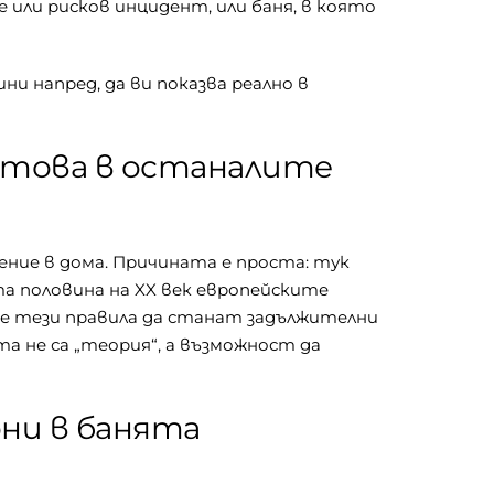
е или рисков инцидент, или баня, в която
и напред, да ви показва реално в
 това в останалите
ние в дома. Причината е проста: тук
та половина на XX век европейските
-те тези правила да станат задължителни
та не са „теория“, а възможност да
они в банята