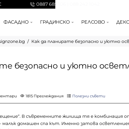
€
0887 685 106 | 088 242 1042
ФАСАДНО
ГРАДИНСКО
РЕЛСОВО
ДЕК
signzone.bg
Как да планирате безопасно и уютно ос
ате безопасно и уютно освет
ментари
1815 Преглеждания
Полезни съвети
ещение“. В съвременните жилища тя е комбинация о
 – малък домашен спа кът. Именно затова осветлени