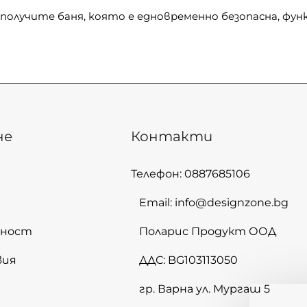
получите баня, която е едновременно безопасна, функ
не
Контакти
Телефон: 0887685106
Email: info@designzone.bg
лност
Поларис Продукт ООД
вия
ДДС: BG103113050
гр. Варна ул. Мургаш 5