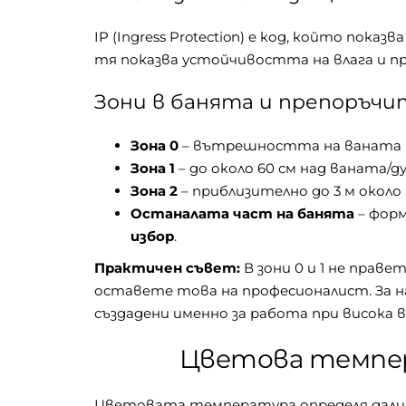
IP (Ingress Protection) е код, който пок
тя показва устойчивостта на влага и пр
Зони в банята и препоръч
Зона 0
– вътрешността на ваната и
Зона 1
– до около 60 см над ваната/
Зона 2
– приблизително до 3 м окол
Останалата част на банята
– форм
избор
.
Практичен съвет:
В зони 0 и 1 не прав
оставете това на професионалист. За 
създадени именно за работа при висока 
Цветова темпера
Цветовата температура определя дали с