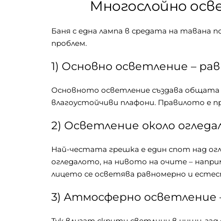
Многослойно осве
Баня с една лампа в средата на тавана 
проблем.
1) Основно осветление – ра
Основното осветление създава общата 
влагоустойчиви плафони. Правилото е пр
2) Осветление около огледа
Най-честата грешка е един спот над огл
огледалото, на нивото на очите – напр
лицето се осветява равномерно и естес
3) Атмосферно осветление 
Тук влизат скрити светлини в ниши, зад