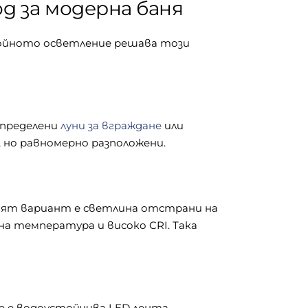
д за модерна баня
ослойното осветление решава този
зпределени
луни за вграждане
или
, но равномерно разположени.
брият вариант е светлина отстрани на
а температура и високо CRI. Така
е е водоустойчива LED лента,