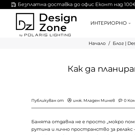
Безплатна доставка до офис Еконт над 100
ИНТЕРИОРНО
Блог | De
home
Как да планир
инж. Младен Минев
0 Ко
Публикуван от
Банята отдавна не е просто „мокро пом
рутина и лично пространство за релакс