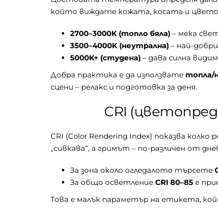
който виждате кожата, косата и цветов
2700–3000K (топло бяла)
– мека свет
3500–4000K (неутрална)
– най-добри
5000K+ (студена)
– дава силна види
Добра практика е да използвате
топла/
сцени – релакс и подготовка за деня.
CRI (цветопред
CRI (Color Rendering Index) показва кол
„сивкава“, а гримът – по-различен от дн
За зона около огледалото търсете
За общо осветление
CRI 80–85
е при
Това е малък параметър на етикета, кой