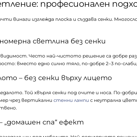
тление: професионален подхо
почти винаги изглежда плоска и създава сенки. Мног
вномерна светлина без сенки
видимост. Често най-чистото решение са добре ра
осто: вместо едно силно тяло, по-добре 2–3 по-слаби
лото – без сенки върху лицето
едалото. Той хвърля сенки под очите и носа. По-до
имер чрез вертикални
стенни лампи
с неутрална цветн
твено.
– „домашен спа“ ефект
 огледало или под мебелите. Най-популярното решени