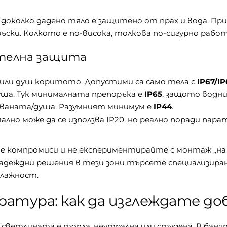
азва доколко дадено тяло е защитено от прах и вода. 
ъски. Колкото е по-висока, толкова по-сигурно рабо
ителна защита
ли душ коритото. Допустими са само тела с
IP67/I
душа. Тук минималната препоръка е
IP65
, защото водни
о ваната/душа. Разумният минимум е
IP44
.
ално може да се използва IP20, но реално поради пара
ете компромиси и не експериментирайте с монтаж „на 
надеждни решения в тези зони търсете специализира
влажност.
тура: как да изглеждате до
ветлината е топла, неутрална или студена. В банят