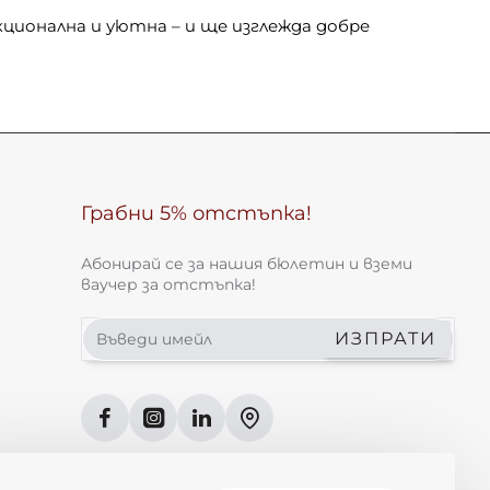
ционална и уютна – и ще изглежда добре
Грабни 5% отстъпка!
Абонирай се за нашия бюлетин и вземи
ваучер за отстъпка!
Въведи
ИЗПРАТИ
имейл