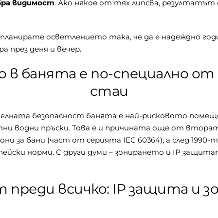
бра видимост
. Ако някое от тях липсва, резултатът 
анирате осветлението така, че да е надеждно годин
 през деня и вечер.
 в банята е по-специално от
стаи
елната безопасност банята е най-рисковото помеще
тни водни пръски. Това е и причината още от втора
и за бани (част от серията IEC 60364), а след 1990
ейски норми. С други думи – зонирането и IP защита
 преди всичко: IP защита и з