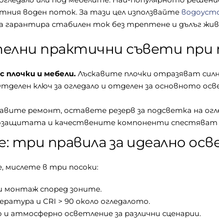
ктния воден поток. За тази цел използвайте
водоуст
а гарантира стабилен ток без трептене и дълъг жи
елни практични съвети при 
 плочки и мебели.
Лъскавите плочки отразяват сил
тделен ключ за огледало и отделен за основното осв
авите ремонт, оставете резерв за подсветка на огл
озащитата и качествените компоненти спестяват р
е: три правила за идеално осв
 мислете в три посоки:
и монтаж според зоните.
ратура и CRI > 90 около огледалото.
о и атмосферно осветление за различни сценарии.