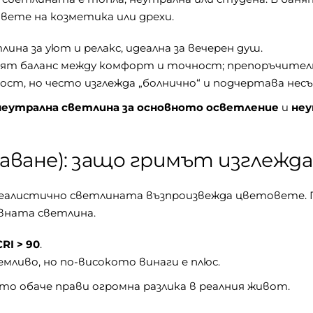
ете на козметика или дрехи.
лина за уют и релакс, идеална за вечерен душ.
ят баланс между комфорт и точност; препоръчителн
мост, но често изглежда „болнично“ и подчертава не
неутрална светлина за основното осветление
и
неу
аване): защо гримът изглежда
ко реалистично светлината възпроизвежда цветовете. 
евната светлина.
CRI > 90
.
емливо, но по-високото винаги е плюс.
то обаче прави огромна разлика в реалния живот.