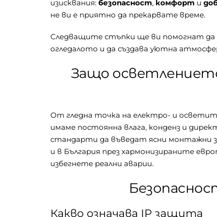
изисквания:
безопасност
,
комфорт
и
до
не ви е приятно да прекарвате време.
Следващите стъпки ще ви помогнат да пл
огледалото и да създава уютна атмосфера
Защо осветлението
От гледна точка на електро- и осветит
имаме постоянна влага, конденз и дирек
стандарти да въведат ясни монтажни зон
и в България през хармонизираните европ
избегнете реални аварии.
Безопасност
Какво означава IP защита