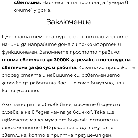
светлина.
Най-честата причина за “умора в
очите” у дома.
Заключение
Цветната температура е един от най-лесните
начини да направите дома си по-комфортен и
функционален. Запомнете простото правило:
топла светлина до 3000K за релакс
и
по-студена
светлина за фокус и работа
. Когато го приложите
според стаята и навиците си, осветлението
започва да работи за вас – не само визуално, но и
като усещане.
Ако планирате обновяване, мислете в сцени и
слоеве, а не в “една лампа за всичко”. Така ще
извлечете максимума от възможностите на
съвременните LED решения и ще получите
светлина, която е приятна през целия ден.