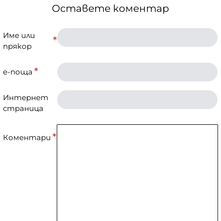
Оставете коментар
Име или
прякор
е-поща
Интернет
страница
Коментари