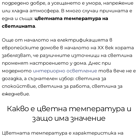
подредено добре, а усещането е умора, напрежение
или хладна атмосфера. В много случаи причината е
една и съща:
цветната температура на
светлината
.
Още от началото на електрификацията в
европейските домове в началото на XX век хората
забелязват, че различните източници на светлина
променят настроението у дома. Днес при
модерното
интериорно осветление
това вече не е
догадка, а съзнателен избор: светлина за
спокойствие, светлина за работа, светлина за
ежедневие.
Какво е цветна температура и
защо има значение
Цветната температура е характеристика на