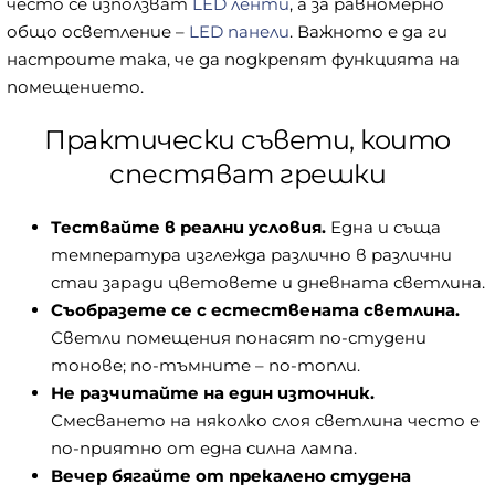
често се използват
LED ленти
, а за равномерно
общо осветление –
LED панели
. Важното е да ги
настроите така, че да подкрепят функцията на
помещението.
Практически съвети, които
спестяват грешки
Тествайте в реални условия.
Една и съща
температура изглежда различно в различни
стаи заради цветовете и дневната светлина.
Съобразете се с естествената светлина.
Светли помещения понасят по-студени
тонове; по-тъмните – по-топли.
Не разчитайте на един източник.
Смесването на няколко слоя светлина често е
по-приятно от една силна лампа.
Вечер бягайте от прекалено студена