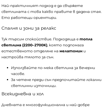
Най-практичният подход е да свържете
светлината с това какво правите в дадена стая.
Ето работещи ориентири.
Спалня и зони за релакс
Тук търсим спокойствие. Подходяща е
топла
светлина (2200–2700K)
, която подпомага
естественото отделяне на
мелатонин
и
настройва тялото за сън.
Използвайте по-мека светлина за вечерни
часове.
За четене преди сън предпочитайте локални
светлинни източници.
Всекидневна и хол
Дневната е многофункционална и най-добре