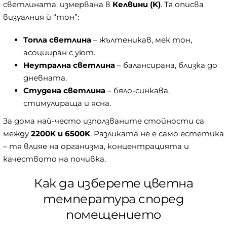
светлината, измервана в
Келвини (K)
. Тя описва
визуалния ѝ “тон”:
Топла светлина
– жълтеникав, мек тон,
асоцииран с уют.
Неутрална светлина
– балансирана, близка до
дневната.
Студена светлина
– бяло-синкава,
стимулираща и ясна.
За дома най-често използваните стойности са
между
2200K и 6500K
. Разликата не е само естетика
– тя влияе на организма, концентрацията и
качеството на почивка.
Как да изберете цветна
температура според
помещението