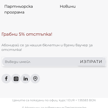
Партньорска
Новини
програма
Грабни 5% отстъпка!
Абонирай се за нашия бюлетин и вземи ваучер за
отстъпка!
Въведи
ИЗПРАТИ
имейл
Цените са показани по офиц. курс 1 EUR = 1.95583 BGN
© Магазини за осветление Designzone.bg