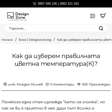
0887 685 106 | 0882 421 042
Търсене...
Блог | Designzone.bg
Как да изберем правилната цве
home
Как да изберем правилната
цветна температура(К)?
инж. Младен Минев
0 Коментари
1651 Преглеждан
Понякога една стая изглежда “като на снимка”, но
пак не ви е приятно в нея. Друг път всичко е