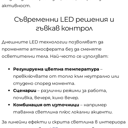
активност.
Съвременни LED решения и
гъвкав контрол
Днешните LED технологии позволяват да
променяте атмосферата без да сменяте
осветителни тела. Най-често се използват:
Регулируема цветна температура
–
превключвате от топло към неутрално или
студено според момента.
Сценарии
– различни режими за работа,
почивка, вечеря, кино вечер.
Комбинация от източници
– например
таванна светлина плюс локални акценти.
За линейни ефекти и скрита светлина в интериора