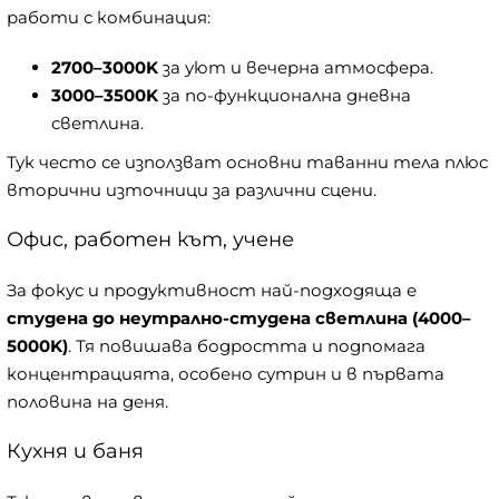
работи с комбинация:
2700–3000K
за уют и вечерна атмосфера.
3000–3500K
за по-функционална дневна
светлина.
Тук често се използват основни таванни тела плюс
вторични източници за различни сцени.
Офис, работен кът, учене
За фокус и продуктивност най-подходяща е
студена до неутрално-студена светлина (4000–
5000K)
. Тя повишава бодростта и подпомага
концентрацията, особено сутрин и в първата
половина на деня.
Кухня и баня