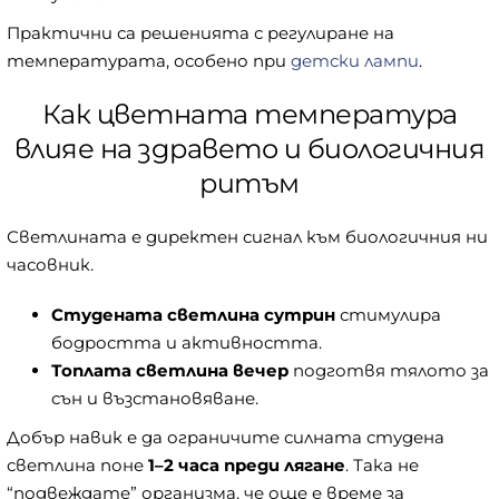
Практични са решенията с регулиране на
температурата, особено при
детски лампи
.
Как цветната температура
влияе на здравето и биологичния
ритъм
Светлината е директен сигнал към биологичния ни
часовник.
Студената светлина сутрин
стимулира
бодростта и активността.
Топлата светлина вечер
подготвя тялото за
сън и възстановяване.
Добър навик е да ограничите силната студена
светлина поне
1–2 часа преди лягане
. Така не
“подвеждате” организма, че още е време за