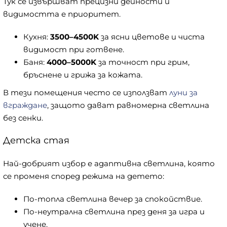
Тук се извършват прецизни дейности и
видимостта е приоритет.
Кухня:
3500–4500K
за ясни цветове и чиста
видимост при готвене.
Баня:
4000–5000K
за точност при грим,
бръснене и грижа за кожата.
В тези помещения често се използват
луни за
вграждане
, защото дават равномерна светлина
без сенки.
Детска стая
Най-добрият избор е адаптивна светлина, която
се променя според режима на детето:
По-топла светлина вечер за спокойствие.
По-неутрална светлина през деня за игра и
учене.