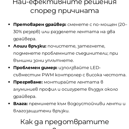
Най-ефективните решения
според причината
Претоварен драйвер:
сменете с по-мощен (20–
30% резерв) или разделете лентата на два
драйвера.
Лоши връзки:
почистете, затегнете,
подменете проблемните съединители; при
външни зони уплътнете.
Проблемен димер:
използвайте LED-
съвместим PWM контролер с висока честота.
Прегряване:
монтирайте лентата в
алуминиев профил и осигурете въздух около
драйвера.
Влага:
преминете към водоустойчиви ленти и
влагозащитени връзки.
Как да предотвратите