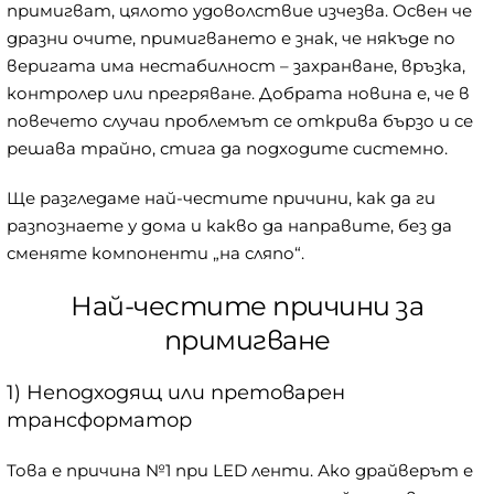
примигват, цялото удоволствие изчезва. Освен че
дразни очите, примигването е знак, че някъде по
веригата има нестабилност – захранване, връзка,
контролер или прегряване. Добрата новина е, че в
повечето случаи проблемът се открива бързо и се
решава трайно, стига да подходите системно.
Ще разгледаме най-честите причини, как да ги
разпознаете у дома и какво да направите, без да
сменяте компоненти „на сляпо“.
Най-честите причини за
примигване
1) Неподходящ или претоварен
трансформатор
Това е причина №1 при LED ленти. Ако драйверът е