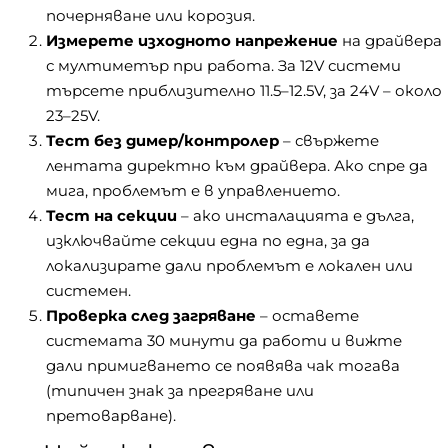
почерняване или корозия.
Измерете изходното напрежение
на драйвера
с мултиметър при работа. За 12V системи
търсете приблизително 11.5–12.5V, за 24V – около
23–25V.
Тест без димер/контролер
– свържете
лентата директно към драйвера. Ако спре да
мига, проблемът е в управлението.
Тест на секции
– ако инсталацията е дълга,
изключвайте секции една по една, за да
локализирате дали проблемът е локален или
системен.
Проверка след загряване
– оставете
системата 30 минути да работи и вижте
дали примигването се появява чак тогава
(типичен знак за прегряване или
претоварване).