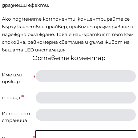
дразнещи ефекти.
Ако подменяте компоненти, концентрирайте се
върху качествен драйвер, правилно оразмеряване и
надеждно охлаждане. Това е най-краткият път към
спокойна, равномерна светлина и дълъг живот на
вашата LED инсталация.
Оставете коментар
Име или
прякор
е-поща
Интернет
страница