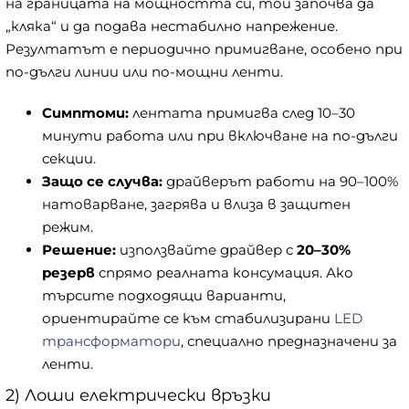
на границата на мощността си, той започва да
„кляка“ и да подава нестабилно напрежение.
Резултатът е периодично примигване, особено при
по-дълги линии или по-мощни ленти.
Симптоми:
лентата примигва след 10–30
минути работа или при включване на по-дълги
секции.
Защо се случва:
драйверът работи на 90–100%
натоварване, загрява и влиза в защитен
режим.
Решение:
използвайте драйвер с
20–30%
резерв
спрямо реалната консумация. Ако
търсите подходящи варианти,
ориентирайте се към стабилизирани
LED
трансформатори
, специално предназначени за
ленти.
2) Лоши електрически връзки