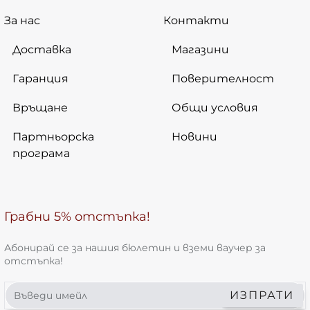
За нас
Контакти
Доставка
Магазини
Гаранция
Поверителност
Връщане
Общи условия
Партньорска
Новини
програма
Грабни 5% отстъпка!
Абонирай се за нашия бюлетин и вземи ваучер за
отстъпка!
Въведи
ИЗПРАТИ
имейл