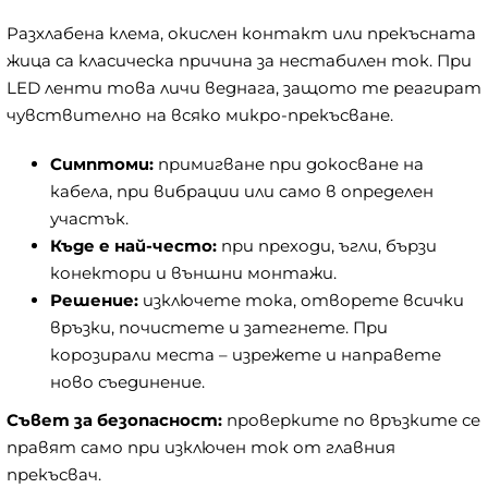
Разхлабена клема, окислен контакт или прекъсната
жица са класическа причина за нестабилен ток. При
LED ленти това личи веднага, защото те реагират
чувствително на всяко микро-прекъсване.
Симптоми:
примигване при докосване на
кабела, при вибрации или само в определен
участък.
Къде е най-често:
при преходи, ъгли, бързи
конектори и външни монтажи.
Решение:
изключете тока, отворете всички
връзки, почистете и затегнете. При
корозирали места – изрежете и направете
ново съединение.
Съвет за безопасност:
проверките по връзките се
правят само при изключен ток от главния
прекъсвач.