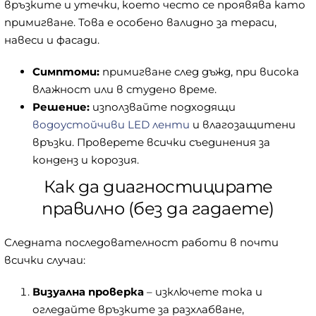
връзките и утечки, което често се проявява като
примигване. Това е особено валидно за тераси,
навеси и фасади.
Симптоми:
примигване след дъжд, при висока
влажност или в студено време.
Решение:
използвайте подходящи
водоустойчиви LED ленти
и влагозащитени
връзки. Проверете всички съединения за
конденз и корозия.
Как да диагностицирате
правилно (без да гадаете)
Следната последователност работи в почти
всички случаи:
Визуална проверка
– изключете тока и
огледайте връзките за разхлабване,