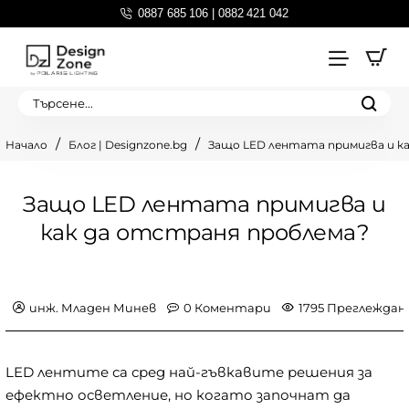
0887 685 106 | 0882 421 042
Търсене...
Блог | Designzone.bg
Защо LED лентата примигва и к
home
Защо LED лентата примигва и
как да отстраня проблема?
инж. Младен Минев
0 Коментари
1795 Преглеждан
LED лентите са сред най-гъвкавите решения за
ефектно осветление, но когато започнат да