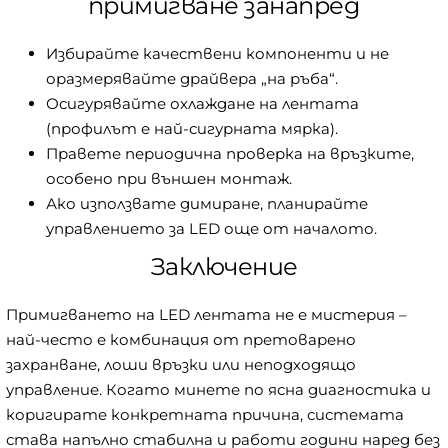
примигване занапред
Избирайте качествени компоненти и не
оразмерявайте драйвера „на ръба“.
Осигурявайте охлаждане на лентата
(профилът е най-сигурната мярка).
Правете периодична проверка на връзките,
особено при външен монтаж.
Ако използвате димиране, планирайте
управлението за LED още от началото.
Заключение
Примигването на LED лентата не е мистерия –
най-често е комбинация от претоварено
захранване, лоши връзки или неподходящо
управление. Когато минете по ясна диагностика и
коригирате конкретната причина, системата
става напълно стабилна и работи години наред без