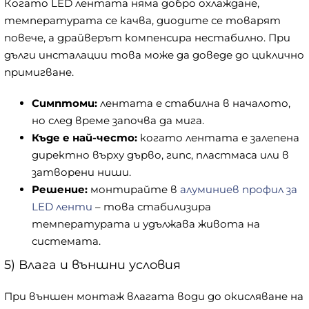
Когато LED лентата няма добро охлаждане,
температурата се качва, диодите се товарят
повече, а драйверът компенсира нестабилно. При
дълги инсталации това може да доведе до циклично
примигване.
Симптоми:
лентата е стабилна в началото,
но след време започва да мига.
Къде е най-често:
когато лентата е залепена
директно върху дърво, гипс, пластмаса или в
затворени ниши.
Решение:
монтирайте в
алуминиев профил за
LED ленти
– това стабилизира
температурата и удължава живота на
системата.
5) Влага и външни условия
При външен монтаж влагата води до окисляване на