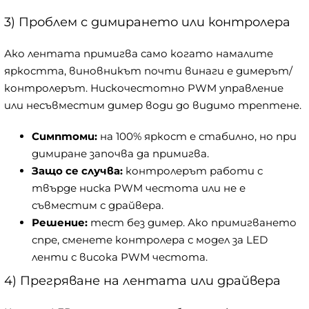
3) Проблем с димирането или контролера
Ако лентата примигва само когато намалите
яркостта, виновникът почти винаги е димерът/
контролерът. Нискочестотно PWM управление
или несъвместим димер води до видимо трептене.
Симптоми:
на 100% яркост е стабилно, но при
димиране започва да примигва.
Защо се случва:
контролерът работи с
твърде ниска PWM честота или не е
съвместим с драйвера.
Решение:
тест без димер. Ако примигването
спре, сменете контролера с модел за LED
ленти с висока PWM честота.
4) Прегряване на лентата или драйвера