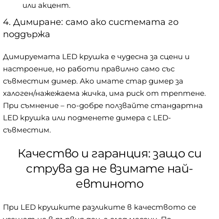
или акцент.
4. Димиране: само ако системата го
поддържа
Димируемата LED крушка е чудесна за сцени и
настроение, но работи правилно само със
съвместим димер. Ако имате стар димер за
халоген/нажежаема жичка, има риск от трептене.
При съмнение – по-добре ползвайте стандартна
LED крушка или подменете димера с LED-
съвместим.
Качество и гаранция: защо си
струва да не взимате най-
евтиното
При LED крушките разликите в качеството се