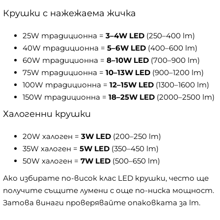
Крушки с нажежаема жичка
25W традиционна =
3–4W LED
(250–400 lm)
40W традиционна =
5–6W LED
(400–600 lm)
60W традиционна =
8–10W LED
(700–900 lm)
75W традиционна =
10–13W LED
(900–1200 lm)
100W традиционна =
12–15W LED
(1300–1600 lm)
150W традиционна =
18–25W LED
(2000–2500 lm)
Халогенни крушки
20W халоген =
3W LED
(200–250 lm)
35W халоген =
5W LED
(350–450 lm)
50W халоген =
7W LED
(500–650 lm)
Ако избирате по-висок клас LED крушки, често ще
получите същите лумени с още по-ниска мощност.
Затова винаги проверявайте опаковката за lm.