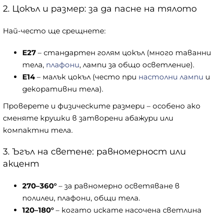
2. Цокъл и размер: за да пасне на тялото
Най-често ще срещнете:
E27
– стандартен голям цокъл (много таванни
тела,
плафони
, лампи за общо осветление).
E14
– малък цокъл (често при
настолни лампи
и
декоративни тела).
Проверете и физическите размери – особено ако
сменяте крушки в затворени абажури или
компактни тела.
3. Ъгъл на светене: равномерност или
акцент
270–360°
– за равномерно осветяване в
полилеи, плафони, общи тела.
120–180°
– когато искате насочена светлина