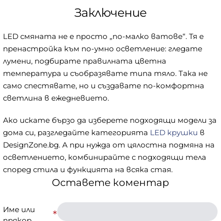
Заключение
LED смяната не е просто „по-малко ватове“. Тя е
пренастройка към по-умно осветление: гледате
лумени, подбирате правилната цветна
температура и съобразявате типа тяло. Така не
само спестявате, но и създавате по-комфортна
светлина в ежедневието.
Ако искате бързо да изберете подходящи модели за
дома си, разгледайте категорията
LED крушки
в
DesignZone.bg. А при нужда от цялостна подмяна на
осветлението, комбинирайте с подходящи тела
според стила и функцията на всяка стая.
Оставете коментар
Име или
прякор