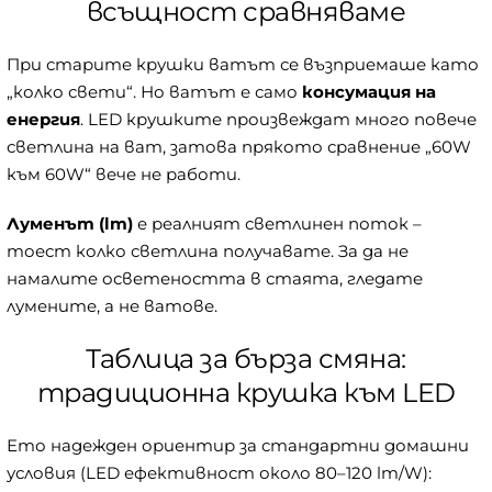
всъщност сравняваме
При старите крушки ватът се възприемаше като
„колко свети“. Но ватът е само
консумация на
енергия
. LED крушките произвеждат много повече
светлина на ват, затова прякото сравнение „60W
към 60W“ вече не работи.
Луменът (lm)
е реалният светлинен поток –
тоест колко светлина получавате. За да не
намалите осветеността в стаята, гледате
лумените, а не ватове.
Таблица за бърза смяна:
традиционна крушка към LED
Ето надежден ориентир за стандартни домашни
условия (LED ефективност около 80–120 lm/W):