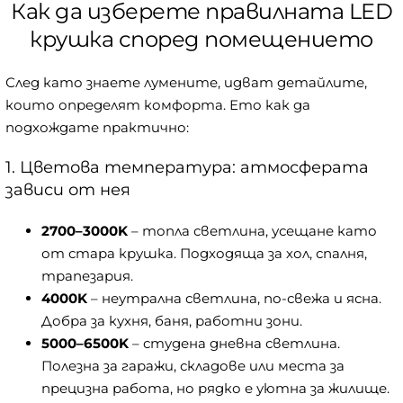
Как да изберете правилната LED
крушка според помещението
След като знаете лумените, идват детайлите,
които определят комфорта. Ето как да
подхождате практично:
1. Цветова температура: атмосферата
зависи от нея
2700–3000K
– топла светлина, усещане като
от стара крушка. Подходяща за хол, спалня,
трапезария.
4000K
– неутрална светлина, по-свежа и ясна.
Добра за кухня, баня, работни зони.
5000–6500K
– студена дневна светлина.
Полезна за гаражи, складове или места за
прецизна работа, но рядко е уютна за жилище.