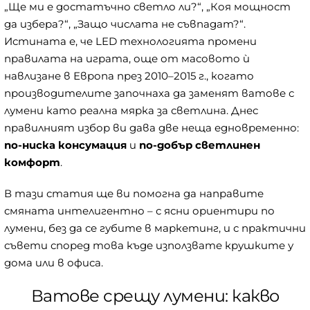
„Ще ми е достатъчно светло ли?“, „Коя мощност
да избера?“, „Защо числата не съвпадат?“.
Истината е, че LED технологията промени
правилата на играта, още от масовото ѝ
навлизане в Европа през 2010–2015 г., когато
производителите започнаха да заменят ватове с
лумени като реална мярка за светлина. Днес
правилният избор ви дава две неща едновременно:
по-ниска консумация
и
по-добър светлинен
комфорт
.
В тази статия ще ви помогна да направите
смяната интелигентно – с ясни ориентири по
лумени, без да се губите в маркетинг, и с практични
съвети според това къде използвате крушките у
дома или в офиса.
Ватове срещу лумени: какво