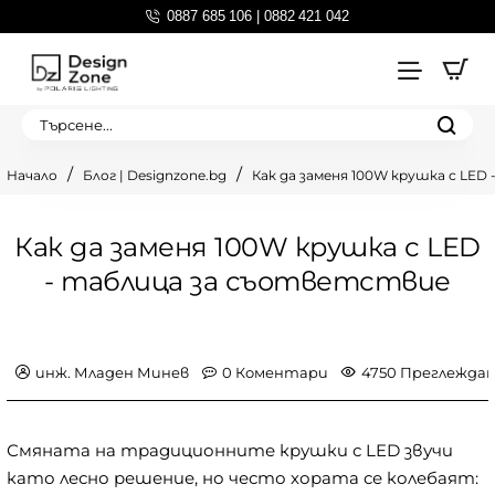
0887 685 106 | 0882 421 042
Търсене...
Блог | Designzone.bg
Как да заменя 100W крушка с LE
home
Как да заменя 100W крушка с LED
- таблица за съответствие
инж. Младен Минев
0 Коментари
4750 Преглежда
Смяната на традиционните крушки с LED звучи
като лесно решение, но често хората се колебаят: