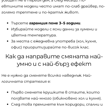
усещат не в първия ден, а след месеци. По-
евтините модели често имат по-слаб драйвер, по-
голямо трептене и по-кратък живот.
Търсете
гаранция поне 3–5 години
.
Избирайте модели с ясни данни за лумени и
цветна температура.
За места с ежедневна употреба (хол, кухня,
офис) приоритизирайте по-висок клас.
Как да направите смяната най-
умно и с най-бърз ефект
Не е нужно да сменяте всичко наведнъж. Най-
логичната стратегия е:
Първо сменете крушките в стаите, които
ползвате най-много (обикновено хол и кухня).
След това преминете към коридори, спални и