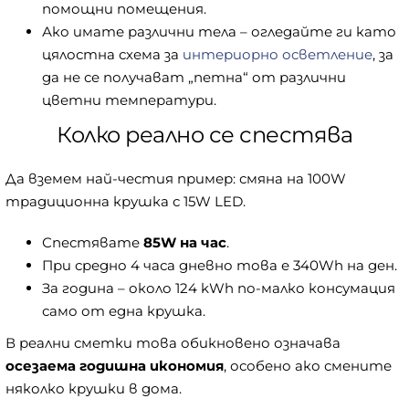
помощни помещения.
Ако имате различни тела – огледайте ги като
цялостна схема за
интериорно осветление
, за
да не се получават „петна“ от различни
цветни температури.
Колко реално се спестява
Да вземем най-честия пример: смяна на 100W
традиционна крушка с 15W LED.
Спестявате
85W на час
.
При средно 4 часа дневно това е 340Wh на ден.
За година – около 124 kWh по-малко консумация
само от една крушка.
В реални сметки това обикновено означава
осезаема годишна икономия
, особено ако смените
няколко крушки в дома.