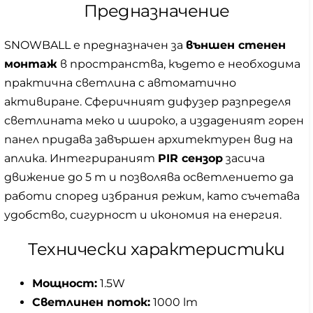
Предназначение
SNOWBALL е предназначен за
външен стенен
монтаж
в пространства, където е необходима
практична светлина с автоматично
активиране. Сферичният дифузер разпределя
светлината меко и широко, а издаденият горен
панел придава завършен архитектурен вид на
аплика. Интегрираният
PIR сензор
засича
движение до 5 m и позволява осветлението да
работи според избрания режим, като съчетава
удобство, сигурност и икономия на енергия.
Технически характеристики
Мощност:
1.5W
Светлинен поток:
1000 lm