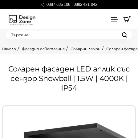
0887 685 106 | 0882 421 042
Търсене...
Фасадно осветление
Соларни лампи
Соларен фасаден
home
Соларен фасаден LED аплик със
сензор Snowball | 1.5W | 4000K |
IP54