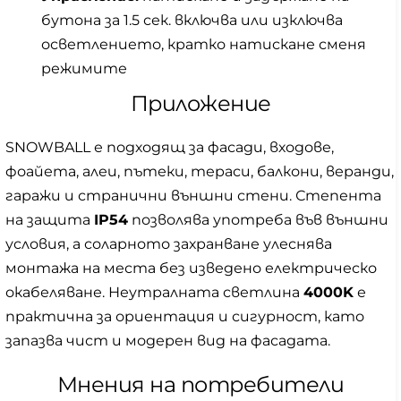
бутона за 1.5 сек. включва или изключва
осветлението, кратко натискане сменя
режимите
Приложение
SNOWBALL е подходящ за фасади, входове,
фоайета, алеи, пътеки, тераси, балкони, веранди,
гаражи и странични външни стени. Степента
на защита
IP54
позволява употреба във външни
условия, а соларното захранване улеснява
монтажа на места без изведено електрическо
окабеляване. Неутралната светлина
4000K
е
практична за ориентация и сигурност, като
запазва чист и модерен вид на фасадата.
Мнения на потребители