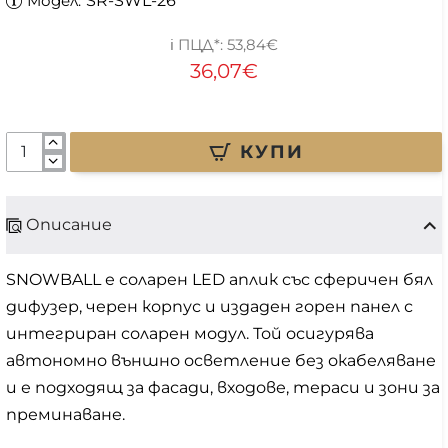
Модел:
SR-SWL-26
53,84€
36,07€
КУПИ
Описание
SNOWBALL е соларен LED аплик със сферичен бял
дифузер, черен корпус и издаден горен панел с
интегриран соларен модул. Той осигурява
автономно външно осветление без окабеляване
и е подходящ за фасади, входове, тераси и зони за
преминаване.