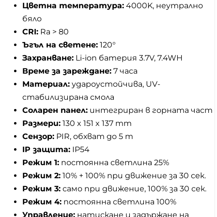
Цветна температура:
4000K, неутрално
бяло
CRI:
Ra > 80
Ъгъл на светене:
120°
Захранване:
Li-ion батерия 3.7V, 7.4WH
Време за зареждане:
7 часа
Материал:
удароустойчива, UV-
стабилизирана смола
Соларен панел:
интегриран в горната част
Размери:
130 x 151 x 137 mm
Сензор:
PIR, обхват до 5 m
IP защита:
IP54
Режим 1:
постоянна светлина 25%
Режим 2:
10% + 100% при движение за 30 сек.
Режим 3:
само при движение, 100% за 30 сек.
Режим 4:
постоянна светлина 100%
Управление:
натискане и задържане на