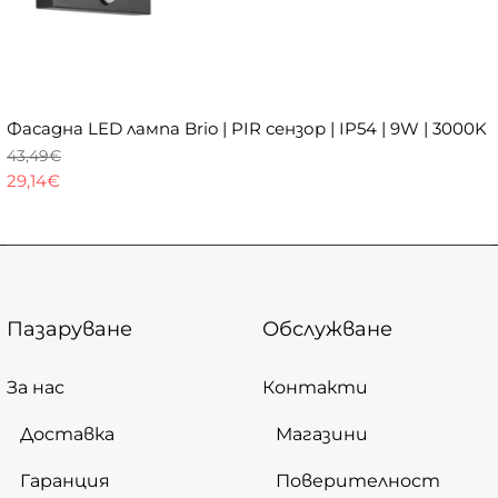
Фасадна LED лампа Brio | PIR сензор | IP54 | 9W | 3000K
43,49€
29,14€
Пазаруване
Обслужване
За нас
Контакти
Доставка
Магазини
Гаранция
Поверителност