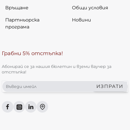
Връщане
Общи условия
Партньорска
Новини
програма
Грабни 5% отстъпка!
Абонирай се за нашия бюлетин и вземи ваучер за
отстъпка!
Въведи
ИЗПРАТИ
имейл