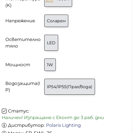
(K)
Напрежение
Соларен
Осветително
LED
тяло
Мощност
1W
Водозащита(I
IP54/IP55(Прах/вода)
P)
Статус:
Наличен! Изпращане с Еконт до 3 раб. дни
Дистрибутор:
Polaris Lighting