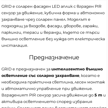
GRID е соларен фасаден LED аплик с вграден PIR
сензор за движение, кубична форма и автономно
захранване чрез соларен панел. Моделът е
подходящ за входове, фасади, дворове, гаражи,
паркинги, тераси и веранди, където се търси
външно осветление без нужда от електрическа
инсталация.
Предназначение
GRID е предназначен за
интелигентно външно
осветление със соларно захранване
, когато е
необходима практична светлина, лесен монтаж
и автоматично управление при движение.
Вграденият PIR сензор засича движение до
5 m
и
активира осветлението според избрания