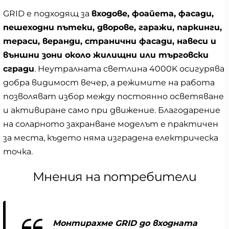
GRID е подходящ за
входове, фоайета, фасади,
пешеходни пътеки, дворове, гаражи, паркинги,
тераси, веранди, странични фасади, навеси и
външни зони около жилищни или търговски
сгради
. Неутралната светлина 4000K осигурява
добра видимост вечер, а режимите на работа
позволяват избор между постоянно осветяване
и активиране само при движение. Благодарение
на соларното захранване моделът е практичен
за места, където няма изградена електрическа
точка.
Мнения на потребители
Монтирахме GRID до входната