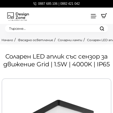
0887 685 106 | 0882 421 042
Търсене...
Фасадно осветление
Соларни лампи
Соларен LED апли
home
Соларен LED аплик със сензор за
движение Grid | 1.5W | 4000K | IP65