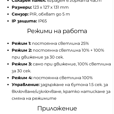
Соларен панел:
вграден в горната част
Размери:
123 x 127 x 131 mm
Сензор:
PIR, обхват до 5 m
IP защита:
IP65
Режими на работа
Режим 1:
постоянна светлина 25%
Режим 2:
постоянна светлина 10% + 100%
при движение за 30 сек.
Режим 3:
само при движение, 100% светлина
за 30 сек.
Режим 4:
постоянна светлина 100%
Управление:
задържане на бутона 1.5 сек. за
включване/изключване, кратко натискане за
смяна на режимите
Приложение