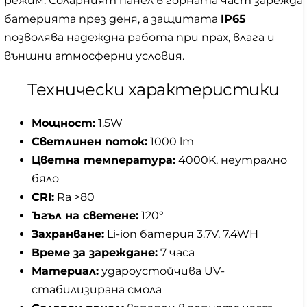
режим. Соларният панел в горната част зарежда
батерията през деня, а защитата
IP65
позволява надеждна работа при прах, влага и
външни атмосферни условия.
Технически характеристики
Мощност:
1.5W
Светлинен поток:
1000 lm
Цветна температура:
4000K, неутрално
бяло
CRI:
Ra >80
Ъгъл на светене:
120°
Захранване:
Li-ion батерия 3.7V, 7.4WH
Време за зареждане:
7 часа
Материал:
удароустойчива UV-
стабилизирана смола