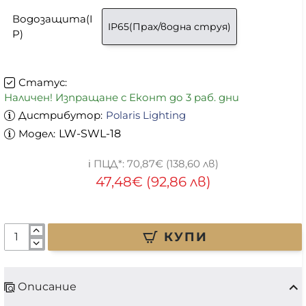
Водозащита(I
IP65(Прах/водна струя)
P)
Статус:
Наличен! Изпращане с Еконт до 3 раб. дни
Дистрибутор:
Polaris Lighting
Модел:
LW-SWL-18
70,87€ (138,60 лв)
47,48€ (92,86 лв)
КУПИ
Описание