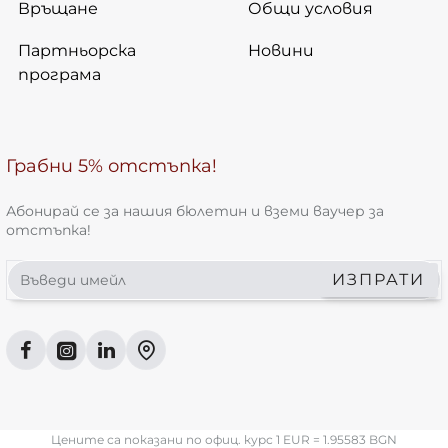
Връщане
Общи условия
Партньорска
Новини
програма
Грабни 5% отстъпка!
Абонирай се за нашия бюлетин и вземи ваучер за
отстъпка!
Въведи
ИЗПРАТИ
имейл
Цените са показани по офиц. курс 1 EUR = 1.95583 BGN