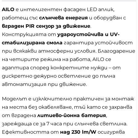
AILO
е интелигентен фасаден LED аплик,
работещ със
слънчева енергия
и оборудван с
вграден PIR сензор за движение
.
Конструкцията от
удароустойчива и UV-
стабилизирана смола
гарантира устойчивост
при всякакви атмосферни условия. Благодарение
на четирите режима на работа, AILO се
адаптира според конкретните нужди – от
дискретно дежурно осветление до пълна
автоматизация при движение.
Моделът е изключително практичен за монтаж
на места без окабеляване, тъй като се захранва
от вградена
литиево-йонна батерия
,
зареждаща се за 7 часа при слънчева светлина.
Ефективността от
над 230 lm/W
осигурява