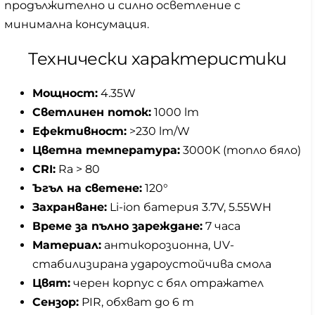
продължително и силно осветление с
минимална консумация.
Технически характеристики
Мощност:
4.35W
Светлинен поток:
1000 lm
Ефективност:
>230 lm/W
Цветна температура:
3000K (топло бяло)
CRI:
Ra > 80
Ъгъл на светене:
120°
Захранване:
Li-ion батерия 3.7V, 5.55WH
Време за пълно зареждане:
7 часа
Материал:
антикорозионна, UV-
стабилизирана удароустойчива смола
Цвят:
черен корпус с бял отражател
Сензор:
PIR, обхват до 6 m