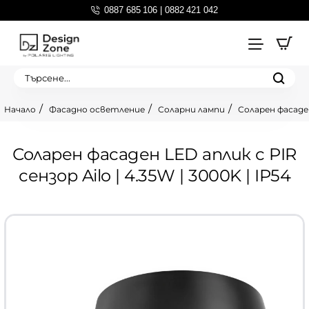
0887 685 106 | 0882 421 042
Търсене...
Фасадно осветление
Соларни лампи
Соларен фасаден 
home
Соларен фасаден LED аплик с PIR
сензор Ailo | 4.35W | 3000K | IP54