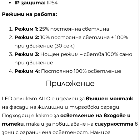
IP защита:
IP54
Режими на работа:
Режим 1:
25% постоянна светлина
Режим 2:
10% постоянна светлина + 100%
при движение (30 сек.)
Режим 3:
Нощен режим – светва 100% само
при движение
Режим 4:
Постоянно 100% осветление
Приложение
LED апликът AILO е идеален за
външен монтаж
на фасади на жилищни и търговски сгради.
Подходящ е както за
осветление на входове и
пътеки
, така и за повишаване на
сигурността
в
зони с ограничена осветеност. Намира