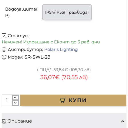
Водозащита(I
IP54/IP55(Прах/вода)
P)
Статус:
Наличен! Изпращане с Еконт до 3 раб. дни
Дистрибутор:
Polaris Lighting
Модел:
SR-SWL-28
53,84€ (105,30 лв)
36,07€ (70,55 лв)
КУПИ
Описание