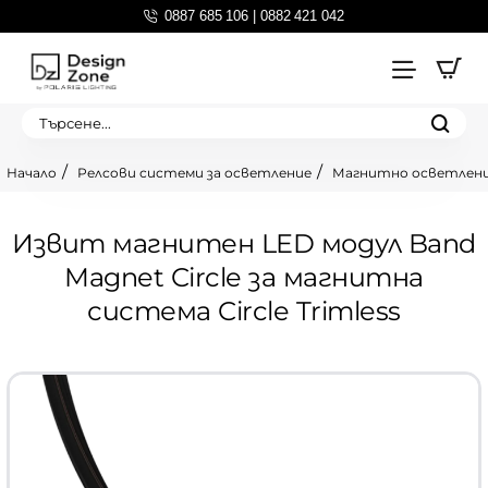
0887 685 106 | 0882 421 042
Търсене...
Релсови системи за осветление
Магнитно осветлен
home
Извит магнитен LED модул Band
Magnet Circle за магнитна
система Circle Trimless