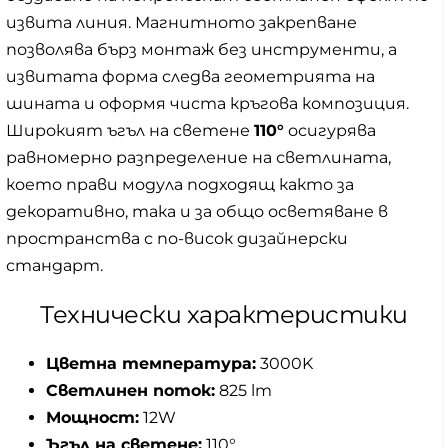
извита линия. Магнитното закрепване
позволява бърз монтаж без инструменти, а
извитата форма следва геометрията на
шината и оформя чиста кръгова композиция.
Широкият ъгъл на светене
110°
осигурява
равномерно разпределение на светлината,
което прави модула подходящ както за
декоративно, така и за общо осветяване в
пространства с по-висок дизайнерски
стандарт.
Технически характеристики
Цветна температура:
3000K
Светлинен поток:
825 lm
Мощност:
12W
Ъгъл на светене:
110°