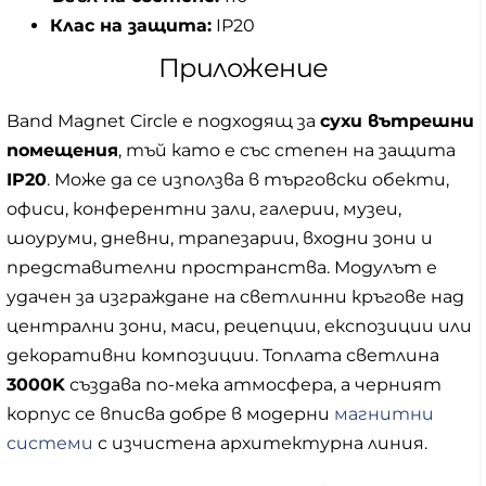
Клас на защита:
IP20
Приложение
Band Magnet Circle е подходящ за
сухи вътрешни
помещения
, тъй като е със степен на защита
IP20
. Може да се използва в търговски обекти,
офиси, конферентни зали, галерии, музеи,
шоуруми, дневни, трапезарии, входни зони и
представителни пространства. Модулът е
удачен за изграждане на светлинни кръгове над
централни зони, маси, рецепции, експозиции или
декоративни композиции. Топлата светлина
3000K
създава по-мека атмосфера, а черният
корпус се вписва добре в модерни
магнитни
системи
с изчистена архитектурна линия.