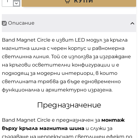
КУПИ
Описание
Band Magnet Circle е извит LED модул за кръгла
магнитна шина с черен корпус и равномерна
светлинна линия. Той се използва за изграждане
на кръгови осветителни конфигурации и е
подходящ за модерни интериори, в които
светлината трябва да бъде едновременно
функционална и архитектурно изразена.
Предназначение
Band Magnet Circle е предназначен за
монтаж
върху кръгла магнитна шина
и служи за
създаване на непрекъснат светлинен ефект по