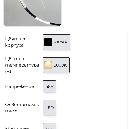
Цвят на
Черен
корпуса
Цветна
температура
3000K
(K)
Напрежение
48V
Осветително
LED
тяло
Мощност
12W