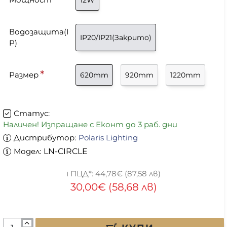
Водозащита(I
IP20/IP21(Закрито)
P)
Размер
620mm
920mm
1220mm
Статус:
Наличен! Изпращане с Еконт до 3 раб. дни
Дистрибутор:
Polaris Lighting
Модел:
LN-CIRCLE
44,78€ (87,58 лв)
30,00€ (58,68 лв)