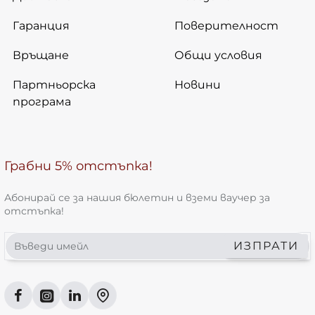
Гаранция
Поверителност
Връщане
Общи условия
Партньорска
Новини
програма
Грабни 5% отстъпка!
Абонирай се за нашия бюлетин и вземи ваучер за
отстъпка!
Въведи
ИЗПРАТИ
имейл