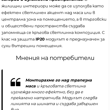
жилищни интериори може да се използва като
ефектен светлинен акцент над маса или в
централна зона на помещението, а в търговски
и обществени пространства създава
запомняща се кръгова светлинна композиция. С
клас на защита
IP20
модулът е предназначен за
сухи вътрешни помещения.
Мнения на потребители
Монтирахме го над трапезна
маса
и кръговата светлина
изглежда много ефектно, без да е
прекалено натрапчива. Модулът следва
линията на шината и създава завършен
вид.