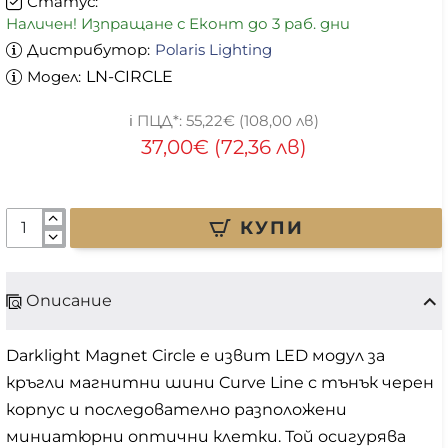
Статус:
Наличен! Изпращане с Еконт до 3 раб. дни
Дистрибутор:
Polaris Lighting
Модел:
LN-CIRCLE
55,22€ (108,00 лв)
37,00€ (72,36 лв)
КУПИ
Описание
Darklight Magnet Circle е извит LED модул за
кръгли магнитни шини Curve Line с тънък черен
корпус и последователно разположени
миниатюрни оптични клетки. Той осигурява