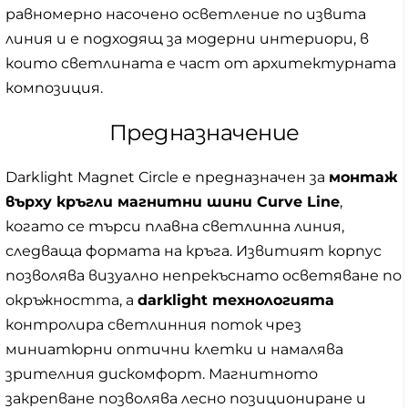
равномерно насочено осветление по извита
линия и е подходящ за модерни интериори, в
които светлината е част от архитектурната
композиция.
Предназначение
Darklight Magnet Circle е предназначен за
монтаж
върху кръгли магнитни шини Curve Line
,
когато се търси плавна светлинна линия,
следваща формата на кръга. Извитият корпус
позволява визуално непрекъснато осветяване по
окръжността, а
darklight технологията
контролира светлинния поток чрез
миниатюрни оптични клетки и намалява
зрителния дискомфорт. Магнитното
закрепване позволява лесно позициониране и