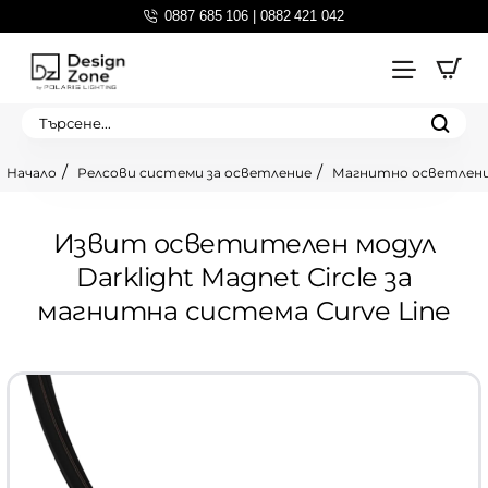
0887 685 106 | 0882 421 042
Търсене...
Релсови системи за осветление
Магнитно осветлен
home
Извит осветителен модул
Darklight Magnet Circle за
магнитна система Curve Line