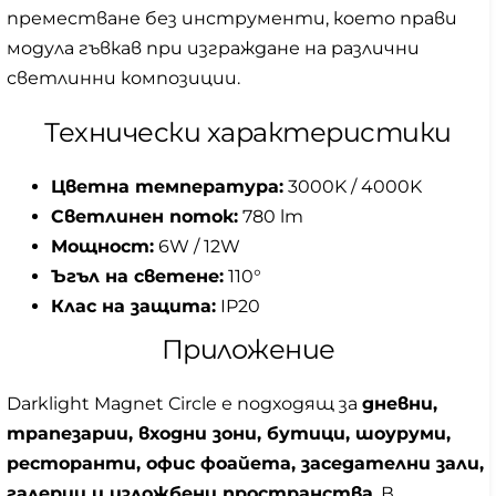
преместване без инструменти, което прави
модула гъвкав при изграждане на различни
светлинни композиции.
Технически характеристики
Цветна температура:
3000K / 4000K
Светлинен поток:
780 lm
Мощност:
6W / 12W
Ъгъл на светене:
110°
Клас на защита:
IP20
Приложение
Darklight Magnet Circle е подходящ за
дневни,
трапезарии, входни зони, бутици, шоуруми,
ресторанти, офис фоайета, заседателни зали,
галерии и изложбени пространства
. В