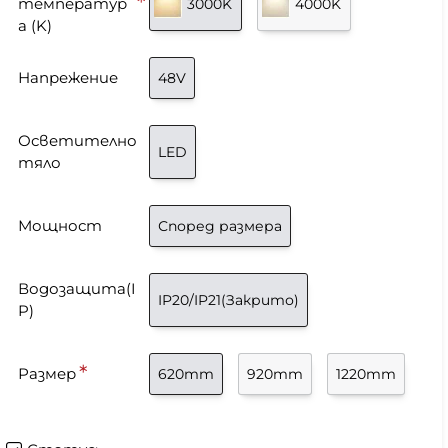
температур
3000K
4000K
а (K)
Напрежение
48V
Осветително
LED
тяло
Мощност
Според размера
Водозащита(I
IP20/IP21(Закрито)
P)
Размер
620mm
920mm
1220mm