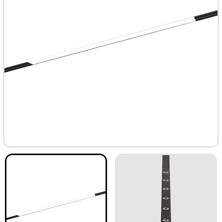
ТОП
-33%