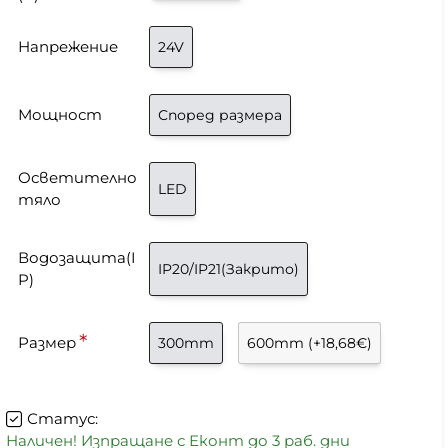
Напрежение
24V
Мощност
Според размера
Осветително
LED
тяло
Водозащита(I
IP20/IP21(Закрито)
P)
Размер
300mm
600mm
(+18,68€)
Статус:
Наличен! Изпращане с Еконт до 3 раб. дни