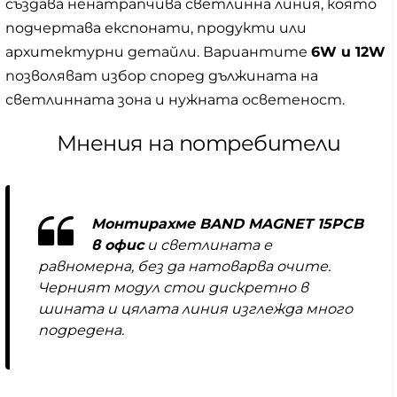
създава ненатрапчива светлинна линия, която
подчертава експонати, продукти или
архитектурни детайли. Вариантите
6W и 12W
позволяват избор според дължината на
светлинната зона и нужната осветеност.
Мнения на потребители
Монтирахме BAND MAGNET 15PCB
в офис
и светлината е
равномерна, без да натоварва очите.
Черният модул стои дискретно в
шината и цялата линия изглежда много
подредена.