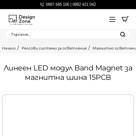
0887 685 106 | 0882 421 042
Търсене...
Релсови системи за осветление
Магнитно осветлен
home
Линеен LED модул Band Magnet за
магнитна шина 15PCB