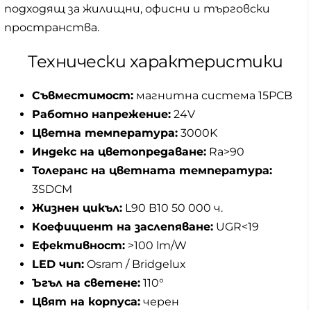
подходящ за жилищни, офисни и търговски
пространства.
Технически характеристики
Съвместимост:
магнитна система 15PCB
Работно напрежение:
24V
Цветна температура:
3000K
Индекс на цветопредаване:
Ra>90
Толеранс на цветната температура:
3SDCM
Жизнен цикъл:
L90 B10 50 000 ч.
Коефициент на заслепяване:
UGR<19
Ефективност:
>100 lm/W
LED чип:
Osram / Bridgelux
Ъгъл на светене:
110°
Цвят на корпуса:
черен