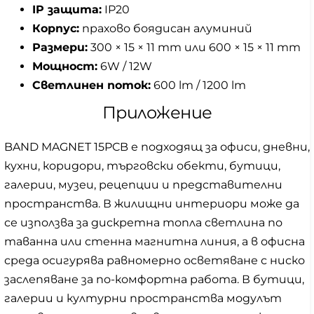
IP защита:
IP20
Корпус:
прахово боядисан алуминий
Размери:
300 × 15 × 11 mm или 600 × 15 × 11 mm
Мощност:
6W / 12W
Светлинен поток:
600 lm / 1200 lm
Приложение
BAND MAGNET 15PCB е подходящ за офиси, дневни,
кухни, коридори, търговски обекти, бутици,
галерии, музеи, рецепции и представителни
пространства. В жилищни интериори може да
се използва за дискретна топла светлина по
таванна или стенна магнитна линия, а в офисна
среда осигурява равномерно осветяване с ниско
заслепяване за по-комфортна работа. В бутици,
галерии и културни пространства модулът