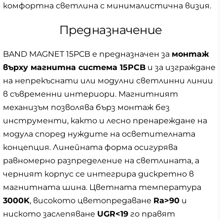
комфортна светлина с минималистична визия.
Предназначение
BAND MAGNET 15PCB е предназначен за
монтаж
върху магнитна система 15PCB
и за изграждане
на непрекъснати или модулни светлинни линии
в съвременни интериори. Магнитният
механизъм позволява бърз монтаж без
инструменти, както и лесно пренареждане на
модула според нуждите на осветителната
концепция. Линейната форма осигурява
равномерно разпределение на светлината, а
черният корпус се интегрира дискретно в
магнитната шина. Цветната температура
3000K
, високото цветопредаване
Ra>90
и
ниското заслепяване
UGR<19
го правят