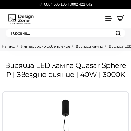
0887 685 106 | 0882 421 042
Търсене...
Интериорно осветление
Висящи лампи
Висяща LED 
home
Висяща LED лампа Quasar Sphere
P | Звездно сияние | 40W | 3000K