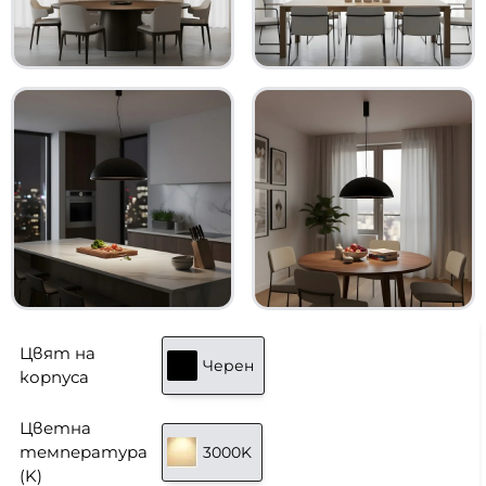
Цвят на
Черен
корпуса
Цветна
температура
3000K
(K)