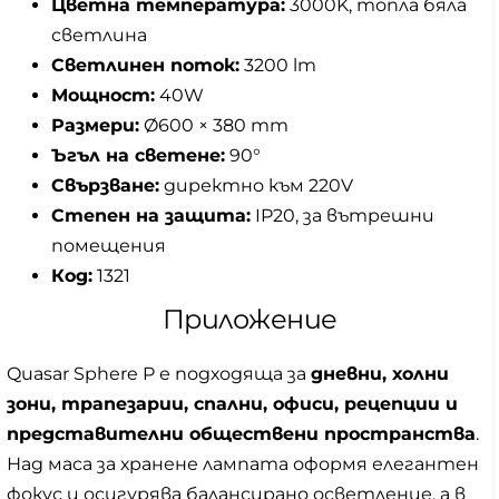
Цветна температура:
3000K, топла бяла
светлина
Светлинен поток:
3200 lm
Мощност:
40W
Размери:
Ø600 × 380 mm
Ъгъл на светене:
90°
Свързване:
директно към 220V
Степен на защита:
IP20, за вътрешни
помещения
Код:
1321
Приложение
Quasar Sphere P е подходяща за
дневни, холни
зони, трапезарии, спални, офиси, рецепции и
представителни обществени пространства
.
Над маса за хранене лампата оформя елегантен
фокус и осигурява балансирано осветление, а в