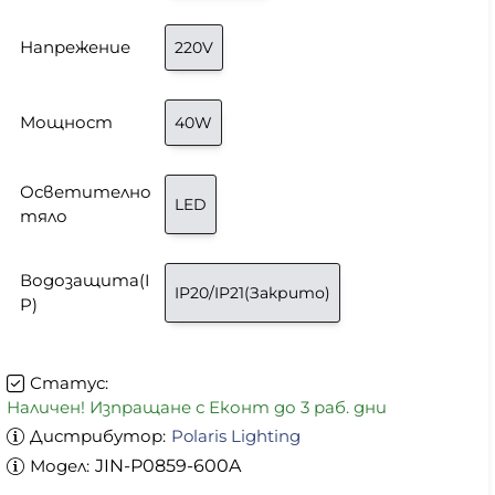
Напрежение
220V
Мощност
40W
Осветително
LED
тяло
Водозащита(I
IP20/IP21(Закрито)
P)
Статус:
Наличен! Изпращане с Еконт до 3 раб. дни
Дистрибутор:
Polaris Lighting
Модел:
JIN-P0859-600A