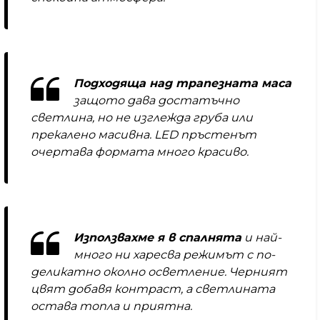
Подходяща над трапезната маса
защото дава достатъчно
светлина, но не изглежда груба или
прекалено масивна. LED пръстенът
очертава формата много красиво.
Използвахме я в спалнята
и най-
много ни харесва режимът с по-
деликатно околно осветление. Черният
цвят добавя контраст, а светлината
остава топла и приятна.