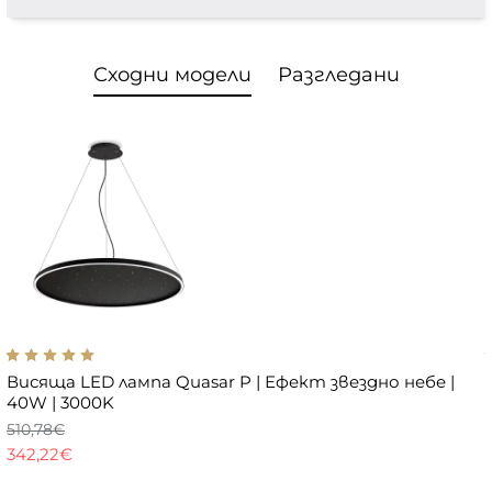
Сходни модели
Разгледани
Висяща LED лампа Quasar P | Ефект звездно небе |
40W | 3000K
510,78€
342,22€