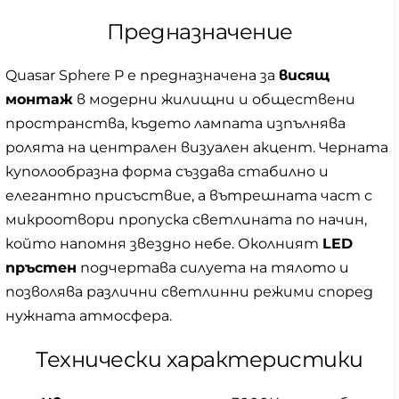
Предназначение
Quasar Sphere P е предназначена за
висящ
монтаж
в модерни жилищни и обществени
пространства, където лампата изпълнява
ролята на централен визуален акцент. Черната
куполообразна форма създава стабилно и
елегантно присъствие, а вътрешната част с
микроотвори пропуска светлината по начин,
който напомня звездно небе. Околният
LED
пръстен
подчертава силуета на тялото и
позволява различни светлинни режими според
нужната атмосфера.
Технически характеристики