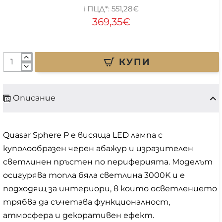
551,28€
369,35€
КУПИ
Описание
Quasar Sphere P е висяща LED лампа с
куполообразен черен абажур и изразителен
светлинен пръстен по периферията. Моделът
осигурява топла бяла светлина 3000K и е
подходящ за интериори, в които осветлението
трябва да съчетава функционалност,
атмосфера и декоративен ефект.