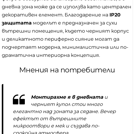
дневна зона може да се използва като централен
декоративен елемент. Благодарение на
IP20
защитата
моделът е предназначен за сухи
вътрешни помещения, където черният корпус
и деликатното периферно сияние могат да
подчертаят модерна, минималистична или по-
драматична интериорна концепция.
Мнения на потребители
Монтирахме я в дневната
и
черният купол стои много
елегантно над зоната за сядане. Вечер
ефектът от вътрешните
микроотвори е мек и създава по-
спокойна атмосфера.