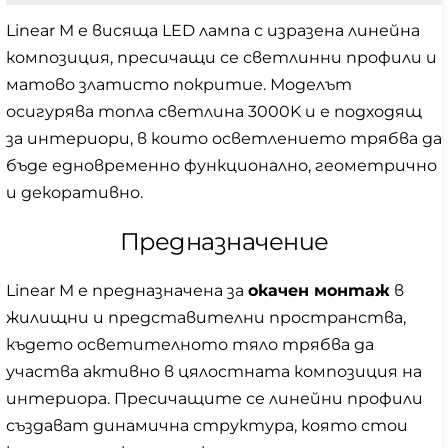
Linear M е висяща LED лампа с изразена линейна
композиция, пресичащи се светлинни профили и
матово златисто покритие. Моделът
осигурява топла светлина 3000K и е подходящ
за интериори, в които осветлението трябва да
бъде едновременно функционално, геометрично
и декоративно.
Предназначение
Linear M е предназначена за
окачен монтаж
в
жилищни и представителни пространства,
където осветителното тяло трябва да
участва активно в цялостната композиция на
интериора. Пресичащите се линейни профили
създават динамична структура, която стои