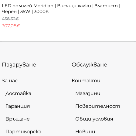
LED полилей Meridian | Висящи халки | Златист |
Черен | 35W | 3000K
458,32€
307,08€
Пазаруване
Обслужване
За нас
Контакти
Доставка
Магазини
Гаранция
Поверителност
Връщане
Общи условия
Партньорска
Новини