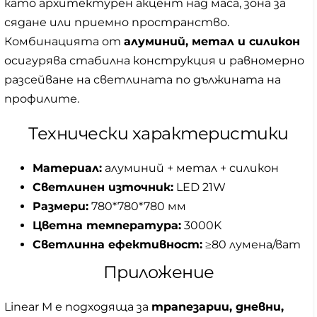
като архитектурен акцент над маса, зона за
сядане или приемно пространство.
Комбинацията от
алуминий, метал и силикон
осигурява стабилна конструкция и равномерно
разсейване на светлината по дължината на
профилите.
Технически характеристики
Материал:
алуминий + метал + силикон
Светлинен източник:
LED 21W
Размери:
780*780*780 мм
Цветна температура:
3000K
Светлинна ефективност:
≥80 лумена/ват
Приложение
Linear M е подходяща за
трапезарии, дневни,