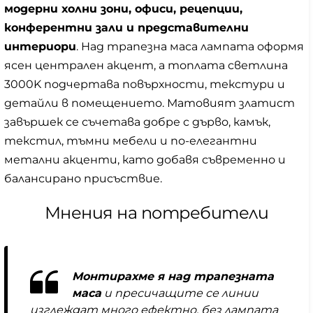
модерни холни зони, офиси, рецепции,
конферентни зали и представителни
интериори
. Над трапезна маса лампата оформя
ясен централен акцент, а топлата светлина
3000K подчертава повърхности, текстури и
детайли в помещението. Матовият златист
завършек се съчетава добре с дърво, камък,
текстил, тъмни мебели и по-елегантни
метални акценти, като добавя съвременно и
балансирано присъствие.
Мнения на потребители
Монтирахме я над трапезната
маса
и пресичащите се линии
изглеждат много ефектно, без лампата