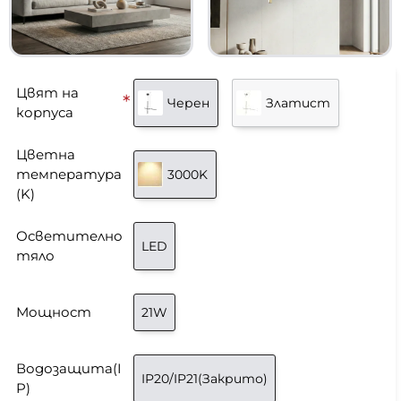
Цвят на
Черен
Златист
корпуса
Цветна
температура
3000K
(K)
Осветително
LED
тяло
Мощност
21W
Водозащита(I
IP20/IP21(Закрито)
P)