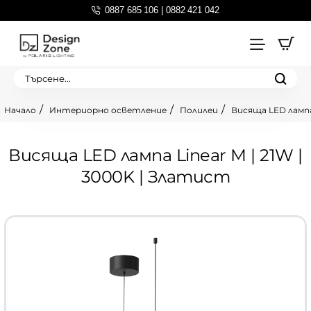
0887 685 106 | 0882 421 042
Търсене...
Интериорно осветление
Полилеи
Висяща LED лампа 
home
Висяща LED лампа Linear M | 21W |
3000K | Златист