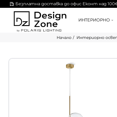
Безплатна доставка до офис Еконт над 100
ИНТЕРИОРНО
Интериорно осве
home