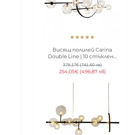
-33%
Висящ полилей Carina
Double Line | 10 стъклени
топки
379,17€ (741,60 лв)
254,05€ (496,87 лв)