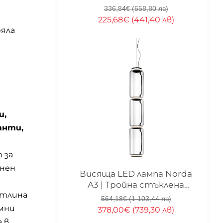
336,84€ (658,80 лв)
225,68€ (441,40 лв)
бяла
и,
анти,
т за
инен
-33%
Висяща LED лампа Norda
A3 | Тройна стъклена
етлина
капсула | 3000K | 28W
564,18€ (1 103,44 лв)
ъмни
378,00€ (739,30 лв)
 в