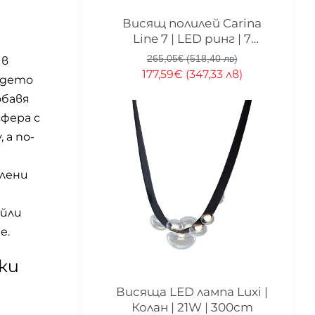
-33%
Висящ полилей Carina
Line 7 | LED ринг | 7
стъклени сфери | 90 см
265,05€ (518,40 лв)
в
177,59€ (347,33 лв)
ъдето
обавя
фера с
 а по-
лени
айли
е.
ки
-33%
Висяща LED лампа Luxi |
Колан | 21W | 300cm