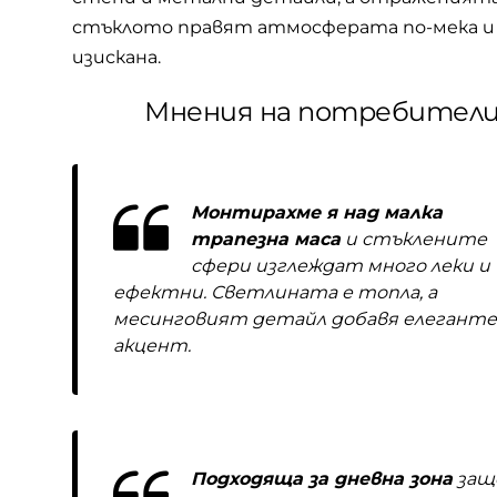
стъклото правят атмосферата по-мека и
изискана.
Мнения на потребител
Монтирахме я над малка
трапезна маса
и стъклените
сфери изглеждат много леки и
ефектни. Светлината е топла, а
месинговият детайл добавя елегант
акцент.
Подходяща за дневна зона
защ