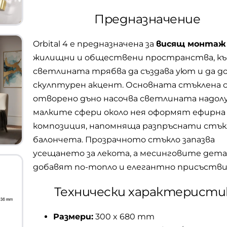
Предназначение
Orbital 4 е предназначена за
висящ монтаж
жилищни и обществени пространства, к
светлината трябва да създава уют и да д
скулптурен акцент. Основната стъклена с
отворено дъно насочва светлината надолу,
малките сфери около нея оформят ефирна
композиция, напомняща разпръснати стък
балончета. Прозрачното стъкло запазва
усещането за лекота, а месинговите дет
добавят по-топло и елегантно присъстви
Технически характеристи
Размери:
300 x 680 mm