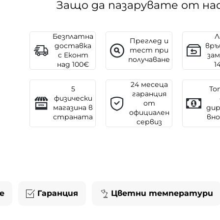
Защо да пазарувате от на
Безплатна
Л
Преглед и
доставка
връ
тест при
с Еконт
зам
получаване
над 100€
1
24 месеца
5
То
гаранция
физически
от
магазина в
ди
официален
страната
вн
сервиз
е
Гаранция
Цветни температури