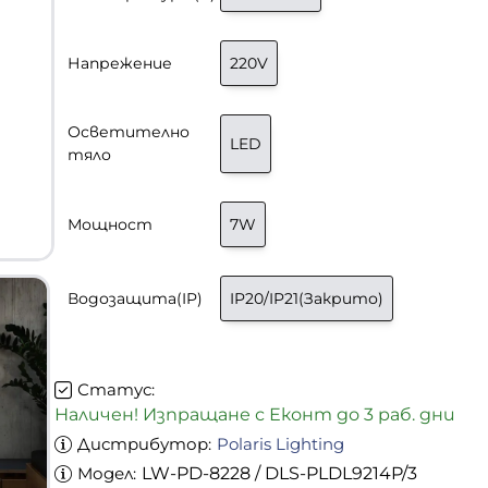
Напрежение
220V
Осветително
LED
тяло
Мощност
7W
-33%
Водозащита(IP)
IP20/IP21(Закрито)
Статус:
Наличен! Изпращане с Еконт до 3 раб. дни
Дистрибутор:
Polaris Lighting
Модел:
LW-PD-8228 / DLS-PLDL9214P/3