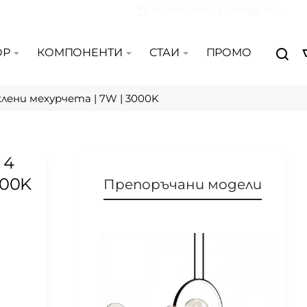
Контакти | Магазини
ОР
КОМПОНЕНТИ
СТАИ
ПРОМО
клени мехурчета | 7W | 3000K
 4
000K
Препоръчани модели