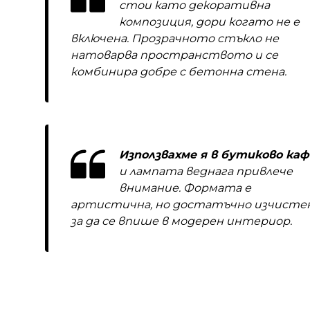
стои като декоративна
композиция, дори когато не е
включена. Прозрачното стъкло не
натоварва пространството и се
комбинира добре с бетонна стена.
Използвахме я в бутиково ка
и лампата веднага привлече
внимание. Формата е
артистична, но достатъчно изчистен
за да се впише в модерен интериор.