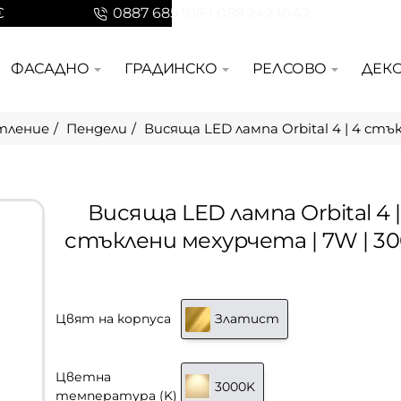
€
0887 685 106 | 088 242 1042
ФАСАДНО
ГРАДИНСКО
РЕЛСОВО
ДЕК
тление
Пендели
Висяща LED лампа Orbital 4 | 4 стъ
Висяща LED лампа Orbital 4 |
стъклени мехурчета | 7W | 3
Цвят на корпуса
Златист
Цветна
3000K
температура (K)