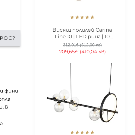
-33%
Висящ полилей Carina
Line 10 | LED ринг | 10
РОС?
стъклени сфери
312,91€ (612,00 лв)
209,65€ (410,04 лв)
 и фини
опла
, в
о