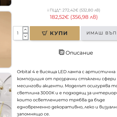
272,42€ (532,80 лв)
182,52€ (356,98 лв)
КУПИ
ИМАШ ВЪП
Описание
Orbital 4 е висяща LED лампа с артистична
композиция от прозрачни стъклени сфери
месингови акценти. Моделът осигурява т
светлина 3000K и е подходящ за интериори
които осветлението трябва да бъде
едновременно декоративно, леко и визуалн
запомнящо се.