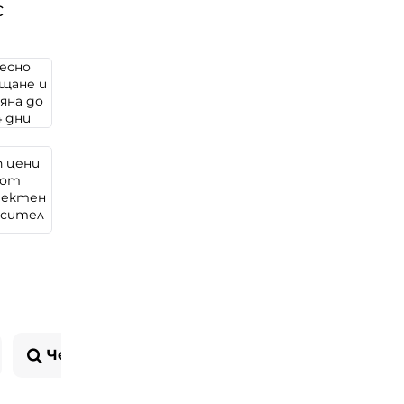
с
есно
щане и
яна до
4 дни
п цени
от
ректен
осител
Често задавани въпроси