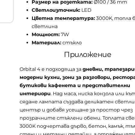
Размер на розетката:
Ø100 / 36 mm
Светлоизточник:
LED
Цветна температура:
3000K, топла 
светлина
Мощност:
7W
Материал:
стъкло
Приложение
Orbital 4 е подходяща за
дневни, трапезари
модерни кухни, зони за разговори, рестор
бутикови кафенета и представителни
интериори
. Над маса, ниска конзола или къ
сядане лампата създава деликатен светл
център и добавя усещане за простор чрез
прозрачните стъклени обеми. Топлата св
3000K подчертава дърво, бетон, камък, т
стени и метални детайли, а отраженията