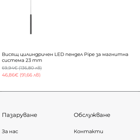
Висящ цилиндричен LED пендел Pipe за магнитна
система 23 mm
69,94€ (136,80 лв)
46,86€ (91,66 лв)
Пазаруване
Обслужване
За нас
Контакти