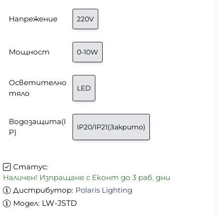
Напрежение
220V
Мощност
0-10W
Осветително
LED
тяло
Водозащита(I
IP20/IP21(Закрито)
P)
Статус:
Наличен! Изпращане с Еконт до 3 раб. дни
Дистрибутор:
Polaris Lighting
Модел:
LW-JSTD