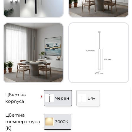
Цвят на
Черен
Бял
корпуса
Цветна
температура
3000K
(K)