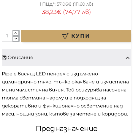
57,06€ (111,60 лв)
38,23€ (74,77 лв)
КУПИ
Описание
Pipe е висящ LED пендел с издължено
цилиндрично тяло, тънко окачване и изчистена
минималистична визия. Той осигурява насочена
топла светлина надолу и е подходящ за
декоративно и функционално осветление над
маси, нощни зони, кътове за четене и коридори.
Предназначение