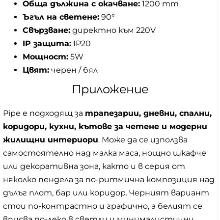
Обща дължина с окачване:
1200 mm
Ъгъл на светене:
90°
Свързване:
директно към 220V
IP защита:
IP20
Мощност:
5W
Цвят:
черен / бял
Приложение
Pipe е подходящ за
трапезарии, дневни, спални,
коридори, кухни, кътове за четене и модерни
жилищни интериори
. Може да се използва
самостоятелно над малка маса, нощно шкафче
или декоративна зона, както и в серия от
няколко пендела за по-ритмична композиция над
дълъг плот, бар или коридор. Черният вариант
стои по-контрастно и графично, а белият се
вписва по-леко в светли и минималистични