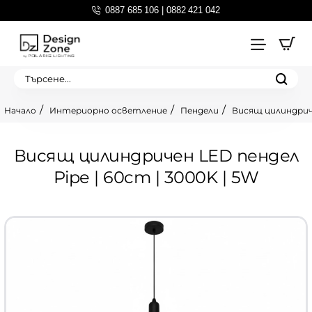
0887 685 106 | 0882 421 042
Търсене...
Интериорно осветление
Пендели
Висящ цилиндриче
home
Висящ цилиндричен LED пендел
Pipe | 60cm | 3000K | 5W