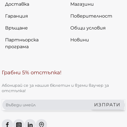
Доставка
Магазини
Гаранция
Поверителност
Връщане
Общи условия
Партньорска
Новини
програма
Грабни 5% отстъпка!
Абонирай се за нашия бюлетин и вземи ваучер за
отстъпка!
Въведи
ИЗПРАТИ
имейл