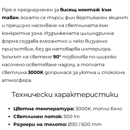
Pipe е предназначен за
висящ монтаж към
таван
, когато се търси фин вертикален акцент
и прецизно насочване на светлината към
конкретна зона. Издължената цилиндрична
форма създава елегантно и леко визуално
присъствие, без да натоварва интериора.
Ъгълът на светене
90°
позволява по-широко
насочено осветяване надолу, а топлата
светлина
3000K
допринася за уютна и спокойна
атмосфера.
Технически характеристики
Цветна температура:
3000K, топло бяло
Светлинен поток:
500 lm
Размери на тялото:
Ø30 / 600 mm