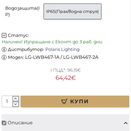
Водозащита(I
IP65(Прах/водна струя)
P)
Статус:
Наличен! Изпращане с Еконт до 3 раб. дни
Дистрибутор:
Polaris Lighting
Модел:
LG-LWB467-1A / LG-LWB467-2A
96,15€
64,42€
КУПИ
Описание