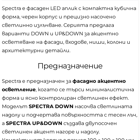
Spectra е фасаден LED аплик с компактна кубична
форма, черен корпус и прецизно насочено
светлинно излъчване. Серията предлага
варианти DOWN и UP&DOWN за акцентно
осветяване на фасади, входове, ниши, колони и
архитектурни детайли.
Предназначение
Spectra е предназначен за
фасадно акцентно
осветление
, когато се търси минималистична
форма и ясно контролиран светлинен ефект.
Моделът
SPECTRA DOWN
насочва светлината
надолу и подчертава повърхността с тесен лъч,
а
SPECTRA UP&DOWN
създава двупосочен
светлинен акцент нагоре и надолу.