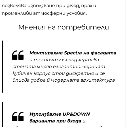
позволява използване при дъжд, прах и
променливи атмосферни условия.
Мнения на потребители
Монтирахме Spectra на фасадата
и тесният лъч подчертава
стената много елегантно. Черният
кубичен корпус стои дискретно и се
вписва добре в модерната архитектура.
Използвахме UP&DOWN
варианта при входа
и