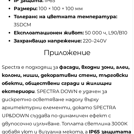
IP защита:
IP65
Размери:
100 × 100 × 100 мм
Толеранс на цветната температура:
3SDCM
Експлоатационен живот:
50 000 ч, L90/B10
Захранващо напрежение:
220–240V
Приложение
Spectra е подходящ за
фасади, входни зони, алеи,
колони, ниши, декоративни стени, търговски
обекти, обществени сгради и жилищни
екстериори
. SPECTRA DOWN е удачен за
дискретно осветяване надолу върху
архитектурни елементи, докато SPECTRA
UP&DOWN създава по-динамичен ефект с
двупосочно излъчване. Топлата светлина 3000K
добавя уют и визуална мекота, а
IP65 защитата