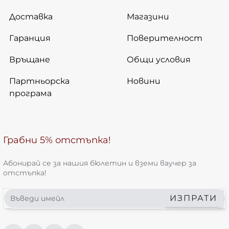
Доставка
Магазини
Гаранция
Поверителност
Връщане
Общи условия
Партньорска
Новини
програма
Грабни 5% отстъпка!
Абонирай се за нашия бюлетин и вземи ваучер за
отстъпка!
Въведи
ИЗПРАТИ
имейл