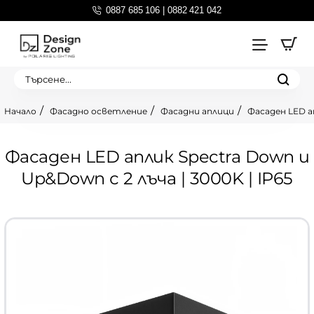
0887 685 106 | 0882 421 042
Търсене...
Фасадно осветление
Фасадни аплици
Фасаден LED ап
home
Фасаден LED аплик Spectra Down и
Up&Down с 2 лъча | 3000K | IP65