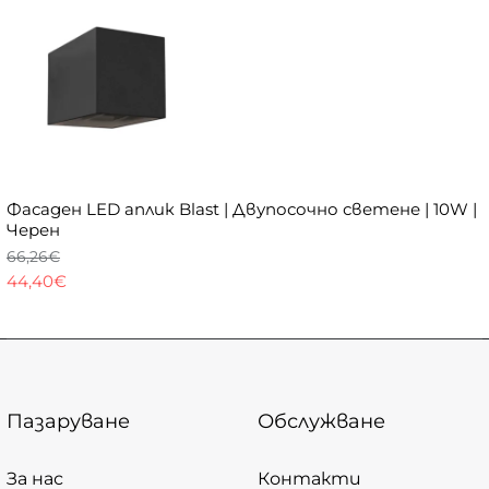
Фасаден LED аплик Blast | Двупосочно светене | 10W |
Черен
66,26€
44,40€
Пазаруване
Обслужване
За нас
Контакти