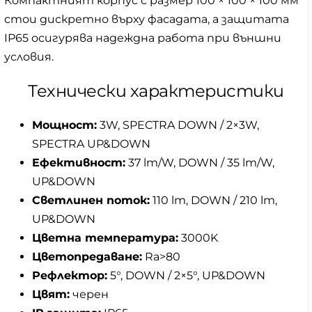
Компактният корпус с размер 100 × 100 × 100 мм
стои дискретно върху фасадата, а защитата
IP65 осигурява надеждна работа при външни
условия.
Технически характеристики
Мощност:
3W, SPECTRA DOWN / 2×3W,
SPECTRA UP&DOWN
Ефективност:
37 lm/W, DOWN / 35 lm/W,
UP&DOWN
Светлинен поток:
110 lm, DOWN / 210 lm,
UP&DOWN
Цветна температура:
3000K
Цветопредаване:
Ra>80
Рефлектор:
5°, DOWN / 2×5°, UP&DOWN
Цвят:
черен