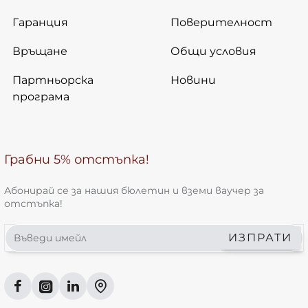
Гаранция
Поверителност
Връщане
Общи условия
Партньорска
Новини
програма
Грабни 5% отстъпка!
Абонирай се за нашия бюлетин и вземи ваучер за
отстъпка!
Въведи
ИЗПРАТИ
имейл