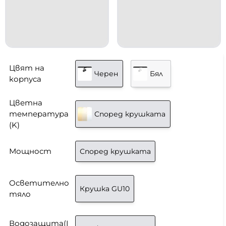
Цвят на
Черен
Бял
корпуса
Цветна
температура
Според крушката
(K)
Мощност
Според крушката
Осветително
Крушка GU10
тяло
Водозащита(I