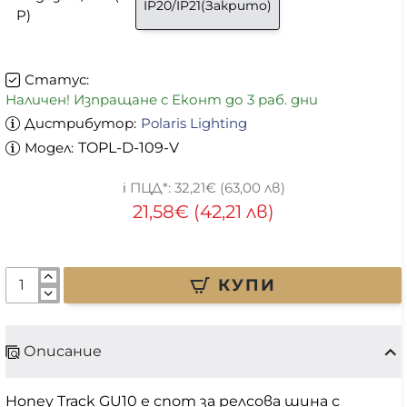
IP20/IP21(Закрито)
P)
Статус:
Наличен! Изпращане с Еконт до 3 раб. дни
Дистрибутор:
Polaris Lighting
Модел:
TOPL-D-109-V
32,21€ (63,00 лв)
21,58€ (42,21 лв)
КУПИ
Описание
Honey Track GU10 е спот за релсова шина с