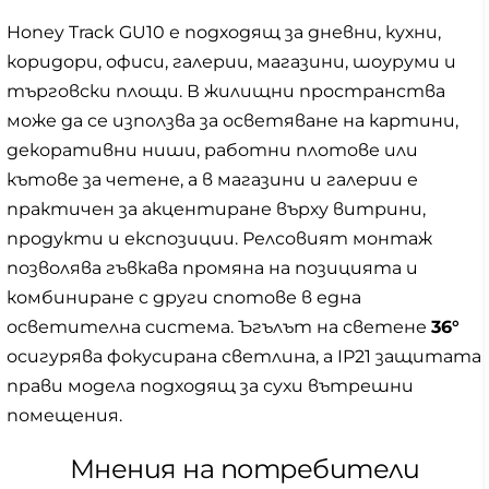
Honey Track GU10 е подходящ за дневни, кухни,
коридори, офиси, галерии, магазини, шоуруми и
търговски площи. В жилищни пространства
може да се използва за осветяване на картини,
декоративни ниши, работни плотове или
кътове за четене, а в магазини и галерии е
практичен за акцентиране върху витрини,
продукти и експозиции. Релсовият монтаж
позволява гъвкава промяна на позицията и
комбиниране с други спотове в една
осветителна система. Ъгълът на светене
36°
осигурява фокусирана светлина, а IP21 защитата
прави модела подходящ за сухи вътрешни
помещения.
Мнения на потребители