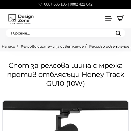
0887 685 106 | 0882 421 042
Търсене...
Релсови системи за осветление
Релсово осветление
home
Спот за релсова шина с мрежа
против отблясъци Honey Track
GU10 (10W)