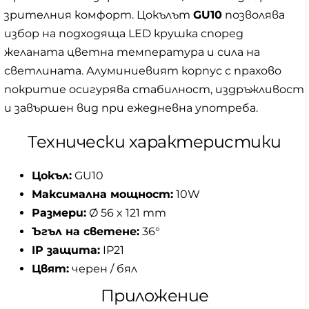
зрителния комфорт. Цокълът
GU10
позволява
избор на подходяща LED крушка според
желаната цветна температура и сила на
светлината. Алуминиевият корпус с прахово
покритие осигурява стабилност, издръжливост
и завършен вид при ежедневна употреба.
Технически характеристики
Цокъл:
GU10
Максимална мощност:
10W
Размери:
Ø 56 x 121 mm
Ъгъл на светене:
36°
IP защита:
IP21
Цвят:
черен / бял
Приложение