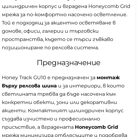
цилиндричен корпус и вградена Honeycomb Grid
мрежа за по-комфортно насочено осветление.
Той е подходящ за акцентно осветяване в
домове, офиси, галерии и търговски
пространства, където се търси гъвкаво
позициониране по релсова система.
Предназначение
Honey Track GU10 е предназначен за
монтаж
върху релсова шина
и за интериори, в които
светлината трябва да бъде насочена към
конкретни обекти, зони или декоративни
акценти. Компактният цилиндричен корпус
създава изчистено и професионално
присъствие, а вградената
Honeycomb Grid
мрежа минимизира отблясъците и подобрява