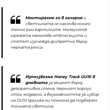
Монтирахме го в галерия
и
светлината се насочва много
точно към картините. Honeycomb
мрежата намалява отблясъците и
спотът изглежда дискретно върху
черната релса.
Използвахме Honey Track GU10 в
дневната
за акцент върху
декоративна стена. Черният корпус
стои модерно, а възможността за избор
на GU10 крушка ни помогна да подберем
точната светлина.