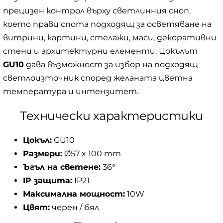
прецизен контрол върху светлинния сноп,
което прави спота подходящ за осветяване на
витрини, картини, стелажи, маси, декоративни
стени и архитектурни елементи. Цокълът
GU10
дава възможност за избор на подходящ
светлоизточник според желаната цветна
температура и интензитет.
Технически характеристики
Цокъл:
GU10
Размери:
Ø57 x 100 mm
Ъгъл на светене:
36°
IP защита:
IP21
Максимална мощност:
10W
Цвят:
черен / бял