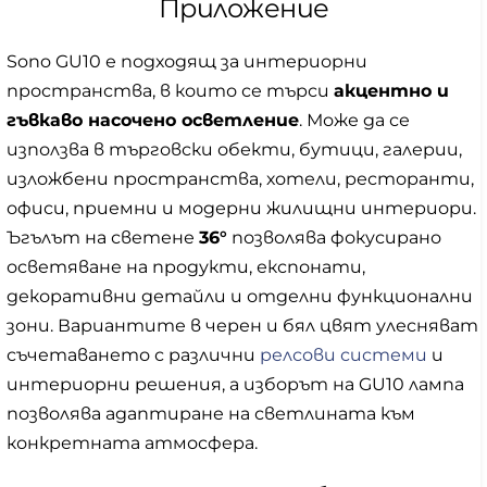
Приложение
Sono GU10 е подходящ за интериорни
пространства, в които се търси
акцентно и
гъвкаво насочено осветление
. Може да се
използва в търговски обекти, бутици, галерии,
изложбени пространства, хотели, ресторанти,
офиси, приемни и модерни жилищни интериори.
Ъгълът на светене
36°
позволява фокусирано
осветяване на продукти, експонати,
декоративни детайли и отделни функционални
зони. Вариантите в черен и бял цвят улесняват
съчетаването с различни
релсови системи
и
интериорни решения, а изборът на GU10 лампа
позволява адаптиране на светлината към
конкретната атмосфера.