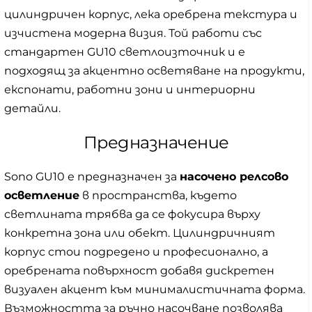
цилиндричен корпус, лека оребрена текстура и
изчистена модерна визия. Той работи със
стандартен GU10 светлоизточник и е
подходящ за акцентно осветяване на продукти,
експонати, работни зони и интериорни
детайли.
Предназначение
Sono GU10 е предназначен за
насочено релсово
осветление
в пространства, където
светлината трябва да се фокусира върху
конкретна зона или обект. Цилиндричният
корпус стои подредено и професионално, а
оребрената повърхност добавя дискретен
визуален акцент към минималистичната форма.
Възможността за ръчно насочване позволява