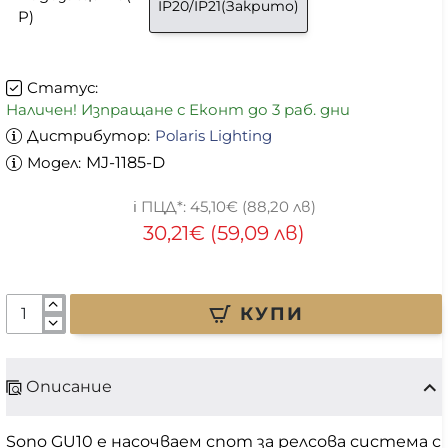
IP20/IP21(Закрито)
P)
Статус:
Наличен! Изпращане с Еконт до 3 раб. дни
Дистрибутор:
Polaris Lighting
Модел:
MJ-1185-D
45,10€ (88,20 лв)
30,21€ (59,09 лв)
КУПИ
Описание
Sono GU10 е насочваем спот за релсова система с