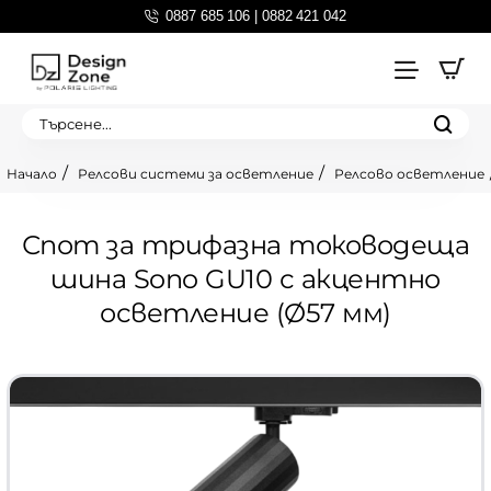
0887 685 106 | 0882 421 042
Търсене...
Релсови системи за осветление
Релсово осветление
home
Спот за трифазна тоководеща
шина Sono GU10 с акцентно
осветление (Ø57 мм)