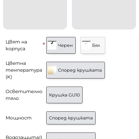
Цвят на
Черен
Бял
корпуса
Цветна
температура
Според крушката
(K)
Осветително
Крушка GU10
тяло
Мощност
Според крушката
Водозащита(I