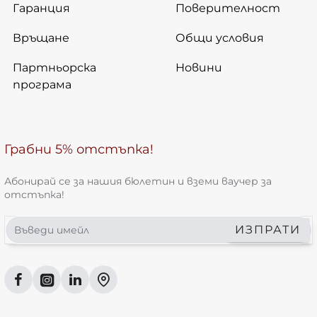
Гаранция
Поверителност
Връщане
Общи условия
Партньорска
Новини
програма
Грабни 5% отстъпка!
Абонирай се за нашия бюлетин и вземи ваучер за
отстъпка!
Въведи
ИЗПРАТИ
имейл