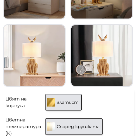
Цвят на
Златист
корпуса
Цветна
температура
Според крушката
(K)