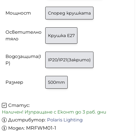
Мощност
Според крушката
Осветително
Крушка E27
тяло
Водозащита(I
IP20/IP21(Закрито)
P)
Размер
500mm
Статус:
Наличен! Изпращане с Еконт до 3 раб. дни
Дистрибутор:
Polaris Lighting
Модел:
MRFWM01-1