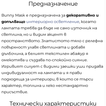
Предназначение
Bunny Mask е предназначена за
декоративно и
допълващо
интериорно осветление
, когато
лампата трябва да бъде не само източник на
светлина, но и видим акцент в
пространството. Златистото тяло с релефна
повърхност улавя светлината и добавя
дълбочина, а белият текстилен абажур я
омекотява и създава по-спокойно сияние.
Игривият силует с видими заешки уши придава
индивидуалност на лампата и я прави
подходяща за интериори, в които се търси
характер, топлина и леко нестандартно
присъствие.
Технически характеристики