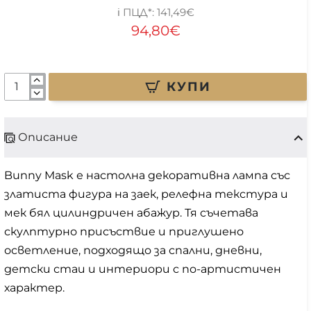
141,49€
94,80€
КУПИ
Описание
Bunny Mask е настолна декоративна лампа със
златиста фигура на заек, релефна текстура и
мек бял цилиндричен абажур. Тя съчетава
скулптурно присъствие и приглушено
осветление, подходящо за спални, дневни,
детски стаи и интериори с по-артистичен
характер.