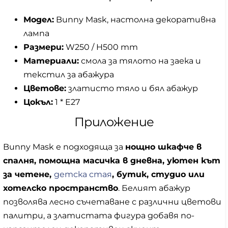
Модел:
Bunny Mask, настолна декоративна
лампа
Размери:
W250 / H500 mm
Материали:
смола за тялото на заека и
текстил за абажура
Цветове:
златисто тяло и бял абажур
Цокъл:
1 * E27
Приложение
Bunny Mask е подходяща за
нощно шкафче в
спалня, помощна масичка в дневна, уютен кът
за четене,
детска стая
, бутик, студио или
хотелско пространство
. Белият абажур
позволява лесно съчетаване с различни цветови
палитри, а златистата фигура добавя по-