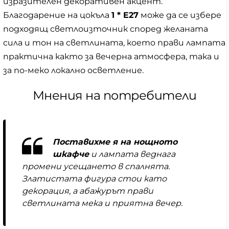
изразителен декоративен акцент.
Благодарение на цокъла
1 * E27
може да се избере
подходящ светлоизточник според желаната
сила и тон на светлината, което прави лампата
практична както за вечерна атмосфера, така и
за по-меко локално осветление.
Мнения на потребители
Поставихме я на нощното
шкафче
и лампата веднага
промени усещането в спалнята.
Златистата фигура стои като
декорация, а абажурът прави
светлината мека и приятна вечер.