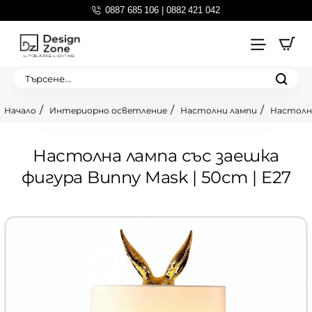
0887 685 106 | 0882 421 042
Търсене...
Интериорно осветление
Настолни лампи
Настолна
home
Настолна лампа със заешка
фигура Bunny Mask | 50cm | E27