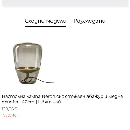
Сходни модели
Разгледани
Настолна лампа Neron със стъклен абажур и медна
основа | 40cm | Цвят чай
129,36€
73,73€