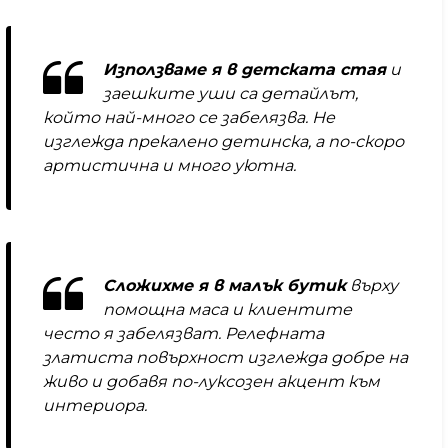
Използваме я в детската стая
и
заешките уши са детайлът,
който най-много се забелязва. Не
изглежда прекалено детинска, а по-скоро
артистична и много уютна.
Сложихме я в малък бутик
върху
помощна маса и клиентите
често я забелязват. Релефната
златиста повърхност изглежда добре на
живо и добавя по-луксозен акцент към
интериора.