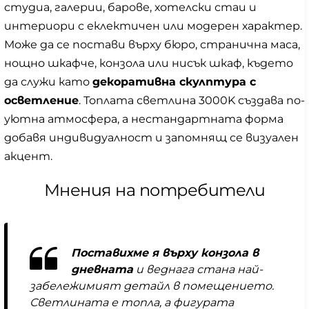
студиа, галерии, барове, хотелски стаи и
интериори с еклектичен или модерен характер.
Може да се постави върху бюро, странична маса,
нощно шкафче, конзола или нисък шкаф, където
да служи като
декоративна скулптура с
осветление
. Топлата светлина 3000K създава по-
уютна атмосфера, а нестандартната форма
добавя индивидуалност и запомнящ се визуален
акцент.
Мнения на потребители
Поставихме я върху конзола в
дневната
и веднага стана най-
забележимият детайл в помещението.
Светлината е топла, а фигурата