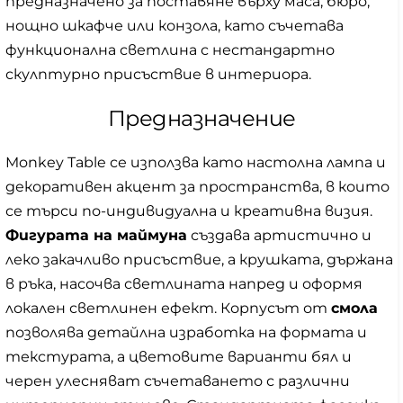
предназначено за поставяне върху маса, бюро,
нощно шкафче или конзола, като съчетава
функционална светлина с нестандартно
скулптурно присъствие в интериора.
Предназначение
Monkey Table се използва като настолна лампа и
декоративен акцент за пространства, в които
се търси по-индивидуална и креативна визия.
Фигурата на маймуна
създава артистично и
леко закачливо присъствие, а крушката, държана
в ръка, насочва светлината напред и оформя
локален светлинен ефект. Корпусът от
смола
позволява детайлна изработка на формата и
текстурата, а цветовите варианти бял и
черен улесняват съчетаването с различни