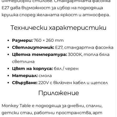
интериорни стилове. Стандартната фасонка
E27 дава възможност за избор на подходяща
крушка според желаната яркост и атмосфера.
Технически характеристики
Размери:
760 × 260 mm
Светлоизточник:
E27, стандартна фасонка
Цветна температура:
3000K, топла бяла
светлина
Цвят на корпуса:
бял / черен
Материал:
смола
Свързване:
220V с включен кабел и щепсел
Приложение
Monkey Table е подходяща за дневни, спални,
детски стаи, работни пространства, арт