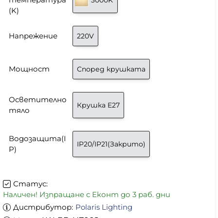
(K)
Напрежение
220V
Мощност
Според крушката
Осветително
Крушка E27
тяло
Водозащита(I
IP20/IP21(Закрито)
P)
Статус:
Наличен! Изпращане с Еконт до 3 раб. дни
Дистрибутор:
Polaris Lighting