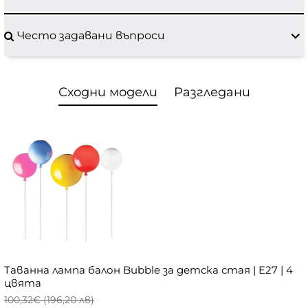
Често задавани въпроси
Сходни модели
Разгледани
Tаванна лампа балон Bubble за детска стая | E27 | 4
цвята
100,32€ (196,20 лв)