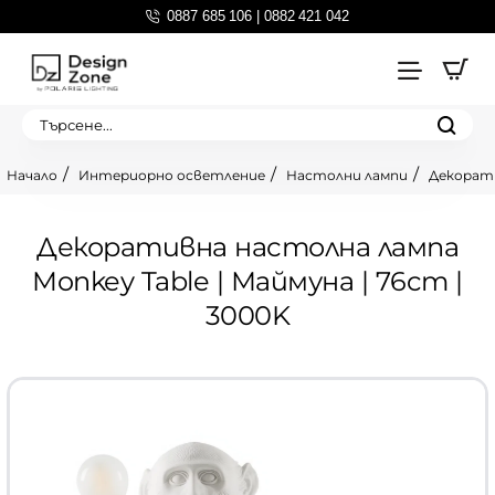
0887 685 106 | 0882 421 042
Търсене...
Интериорно осветление
Настолни лампи
Декорати
home
Декоративна настолна лампа
Monkey Table | Маймуна | 76cm |
3000K