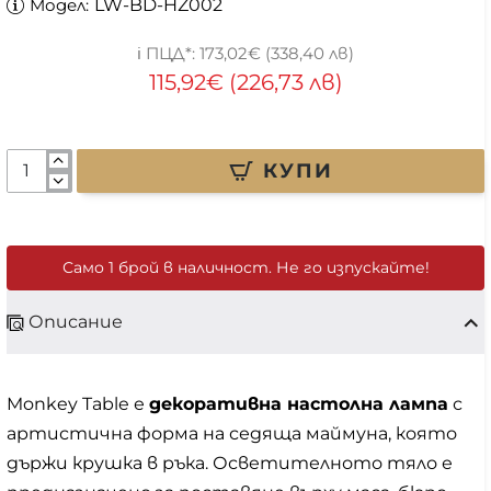
Модел:
LW-BD-HZ002
173,02€ (338,40 лв)
115,92€ (226,73 лв)
КУПИ
Само 1 брой в наличност. Не го изпускайте!
Описание
Monkey Table е
декоративна настолна лампа
с
артистична форма на седяща маймуна, която
държи крушка в ръка. Осветителното тяло е