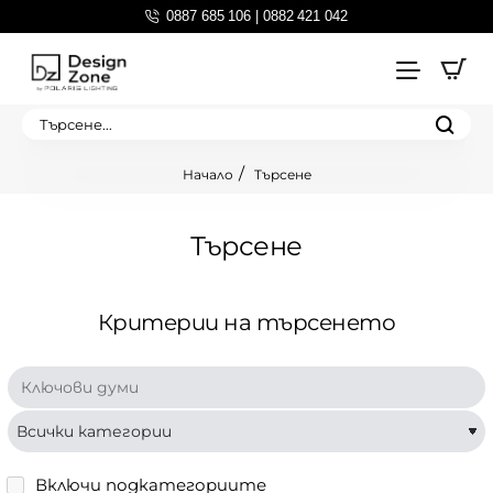
0887 685 106 | 0882 421 042
Търсене...
Търсене
home
Търсене
Критерии на търсенето
Включи подкатегориите