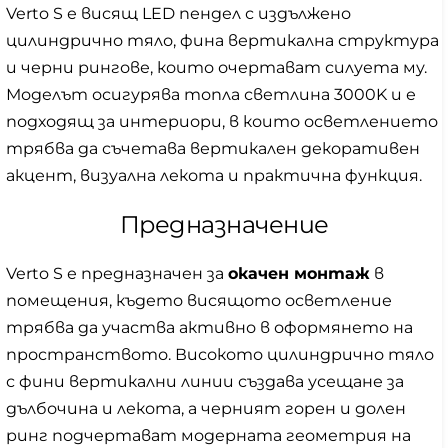
Verto S е висящ LED пендел с издължено
цилиндрично тяло, фина вертикална структура
и черни рингове, които очертават силуета му.
Моделът осигурява топла светлина 3000K и е
подходящ за интериори, в които осветлението
трябва да съчетава вертикален декоративен
акцент, визуална лекота и практична функция.
Предназначение
Verto S е предназначен за
окачен монтаж
в
помещения, където висящото осветление
трябва да участва активно в оформянето на
пространството. Високото цилиндрично тяло
с фини вертикални линии създава усещане за
дълбочина и лекота, а черният горен и долен
ринг подчертават модерната геометрия на