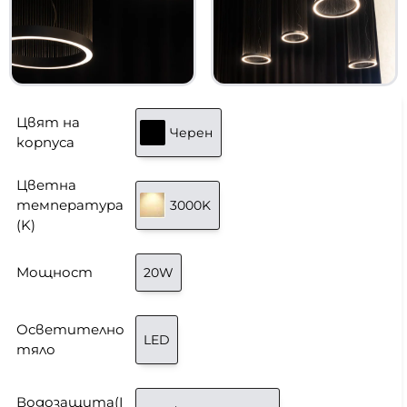
Цвят на
Черен
корпуса
Цветна
температура
3000K
(K)
Мощност
20W
Осветително
LED
тяло
Водозащита(I