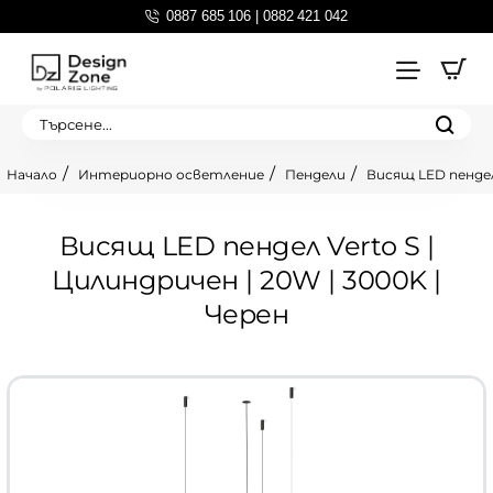
0887 685 106 | 0882 421 042
Търсене...
Интериорно осветление
Пендели
Висящ LED пендел 
home
Висящ LED пендел Verto S |
Цилиндричен | 20W | 3000K |
Черен