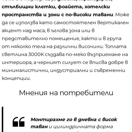
стълбищни клетки, фоайета, хотелски
пространства и зони с по-високи тавани
. Може
да се използва като самостоятелен вертикален
акцент над маса, в ъглова зона или в
представително помещение, както и в група
от няколко тела на различни височини. Топлата
светлина 3000K създава по-меко възприемане на
интериора, а черният силует се вписва добре в
минималистични, индустриални и съвременни
концепции.
Мнения на потребители
Монтирахме го в дневна с висок
таван
и цилиндричната форма