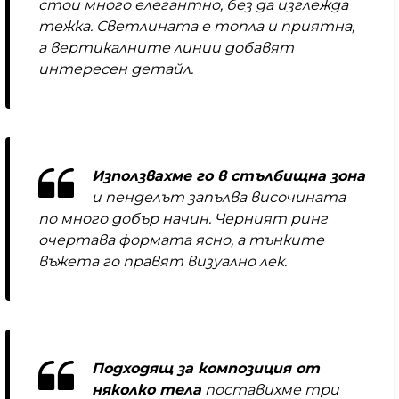
стои много елегантно, без да изглежда
тежка. Светлината е топла и приятна,
а вертикалните линии добавят
интересен детайл.
Използвахме го в стълбищна зона
и пенделът запълва височината
по много добър начин. Черният ринг
очертава формата ясно, а тънките
въжета го правят визуално лек.
Подходящ за композиция от
няколко тела
поставихме три