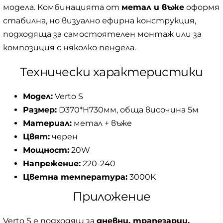
модела. Комбинацията от
метал и въже
оформя
стабилна, но визуално ефирна конструкция,
подходяща за самостоятелен монтаж или за
композиция с няколко пендела.
Технически характеристики
Модел:
Verto S
Размер:
D370*H730мм, обща височина 5м
Материал:
метал + въже
Цвят:
черен
Мощност:
20W
Напрежение:
220-240
Цветна температура:
3000K
Приложение
Verto S е подходящ за
дневни, трапезарии,