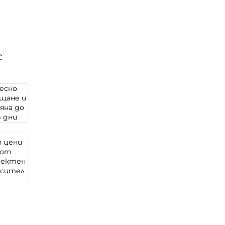
с
есно
щане и
яна до
4 дни
п цени
от
ректен
осител