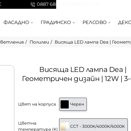
€
0887 685 106 | 088 242 1042
ФАСАДНО
ГРАДИНСКО
РЕЛСОВО
ДЕК
светление
Полилеи
Висяща LED лампа Dea | Геометр
Висяща LED лампа Dea |
Геометричен дизайн | 12W | 3
Цвят на корпуса
Черен
Цветна
CCT - 3000K/4000K/6000K
температура (K)