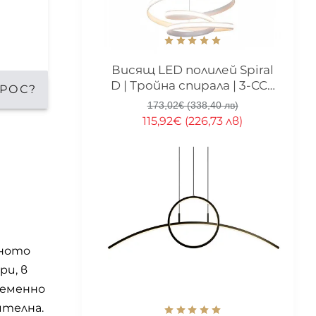
-33%
Висящ LED полилей Spiral
D | Тройна спирала | 3-CCT
РОС?
| 40W
173,02€ (338,40 лв)
115,92€ (226,73 лв)
лното
ри, в
ременно
ителна.