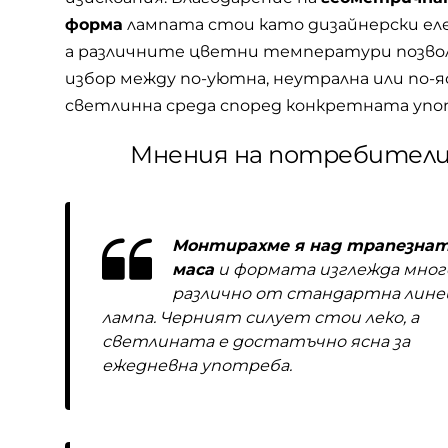
форма
лампата стои като дизайнерски ел
а различните цветни температури позв
избор между по-уютна, неутрална или по-я
светлинна среда според конкретната упо
Мнения на потребител
Монтирахме я над трапезна
маса
и формата изглежда мног
различно от стандартна лине
лампа. Черният силует стои леко, а
светлината е достатъчно ясна за
ежедневна употреба.