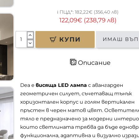
182,22€ (356,40 лв)
122,09€ (238,79 лв)
КУПИ
ИМАШ ВЪП
Описание
Dea е
висяща LED лампа
с авангарден
геометричен силует, съчетаващ тънък
хоризонтален корпус и голям вертикален
пръстен в черен матов цвят. Осветите
тяло е предназначено за модерни интерио
които светлината трябва да бъде еднов
функционална, адаптивна и визуално израз