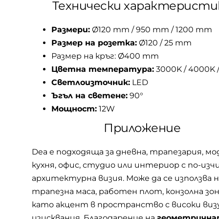
Технически характеристи
Размери:
Ø120 mm / 950 mm / 1200 mm
Размер на розетка:
Ø120 / 25 mm
Размер на кръг:
Ø400 mm
Цветна температура:
3000K / 4000K 
Светлоизточник:
LED
Ъгъл на светене:
90°
Мощност:
12W
Приложение
Dea е подходяща за дневна, трапезария, м
кухня, офис, студио или интериор с по-из
архитектурна визия. Може да се използва 
трапезна маса, работен плот, конзолна зон
като акцент в пространство с високи виз
изисквания. Благодарение на
геометрична