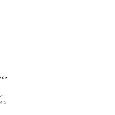
 се
а
а и