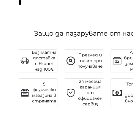
Защо да пазарувате от на
Безплатна
Л
Преглед и
доставка
връ
тест при
с Еконт
зам
получаване
над 100€
1
24 месеца
5
То
гаранция
физически
от
магазина в
ди
официален
страната
вн
сервиз