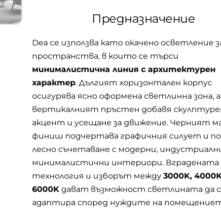
Предназначение
Dea се използва като окачено осветление з
пространства, в които се търси
минималистична линия с архитектурен
характер
. Дългият хоризонтален корпус
осигурява ясно оформена светлинна зона, а
вертикалният пръстен добавя скулптуре
акцент и усещане за движение. Черният 
финиш подчертава графичния силует и по
лесно съчетаване с модерни, индустриалн
минималистични интериори. Вградената
технология и изборът между
3000K, 4000K
6000K
дават възможност светлината да с
адаптира според нуждите на помещениет