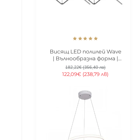
-33%
Висящ LED полилей Wave
| Вълнообразна форма |
90cm | 24W
182,22€ (356,40 лв)
122,09€ (238,79 лв)