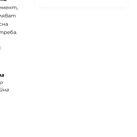
емент,
оляват
сна
треба.
и
та
о
йна