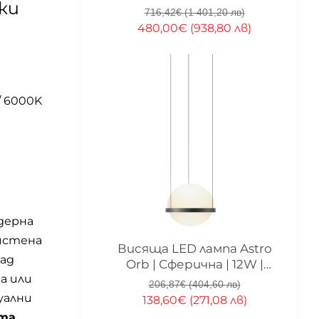
ки
| 3000K | Черен
716,42€ (1 401,20 лв)
480,00€ (938,80 лв)
/ 6000K
одерна
чистена
-33%
Висяща LED лампа Astro
над
Orb | Сферична | 12W |
а или
Черна
206,87€ (404,60 лв)
уални
138,60€ (271,08 лв)
та