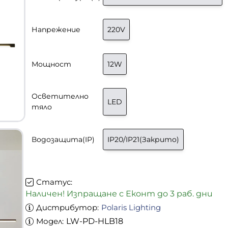
Напрежение
220V
Мощност
12W
Осветително
LED
тяло
-33%
Водозащита(IP)
IP20/IP21(Закрито)
Статус:
Наличен! Изпращане с Еконт до 3 раб. дни
Дистрибутор:
Polaris Lighting
Модел:
LW-PD-HLB18