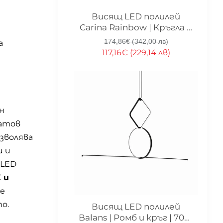
-33%
Висящ LED полилей
Carina Rainbow | Кръгла и
дъговидна форма | 90 см
174,86€ (342,00 лв)
а
117,16€ (229,14 лв)
н
матов
зволява
и и
 LED
 и
е
о.
-33%
Висящ LED полилей
Balans | Ромб и кръг | 70W