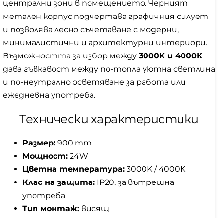
централни зони в помещението. Черният
метален корпус подчертава графичния силует
и позволява лесно съчетаване с модерни,
минималистични и архитектурни интериори.
Възможността за избор между
3000K и 4000K
дава гъвкавост между по-топла уютна светлина
и по-неутрално осветяване за работа или
ежедневна употреба.
Технически характеристики
Размер:
900 mm
Мощност:
24W
Цветна температура:
3000K / 4000K
Клас на защита:
IP20, за вътрешна
употреба
Тип монтаж:
висящ