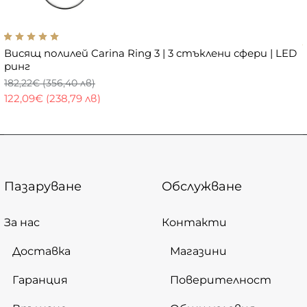
Висящ полилей Carina Ring 3 | 3 стъклени сфери | LED
ринг
182,22€ (356,40 лв)
122,09€ (238,79 лв)
Пазаруване
Обслужване
За нас
Контакти
Доставка
Магазини
Гаранция
Поверителност