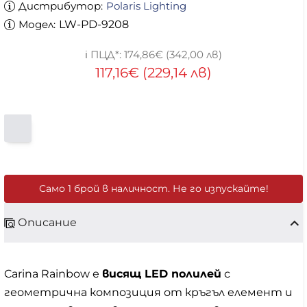
Дистрибутор:
Polaris Lighting
Модел:
LW-PD-9208
174,86€ (342,00 лв)
117,16€ (229,14 лв)
Само 1 брой в наличност. Не го изпускайте!
Описание
Carina Rainbow е
висящ LED полилей
с
геометрична композиция от кръгъл елемент и