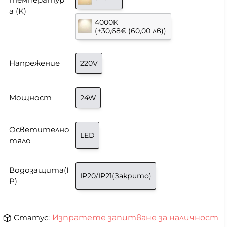
а (K)
4000K
(+30,68€ (60,00 лв))
Напрежение
220V
Мощност
24W
Осветително
LED
тяло
Водозащита(I
IP20/IP21(Закрито)
P)
Статус:
Изпратете запитване за наличност