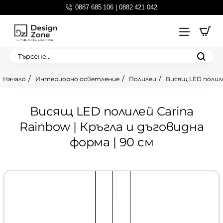
0887 685 106 | 0882 421 042
Търсене...
Интериорно осветление
Полилеи
Висящ LED полилей
home
Висящ LED полилей Carina
Rainbow | Кръгла и дъговидна
форма | 90 см