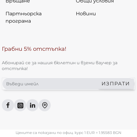
Връщане
Общи условия
Партньорска
Новини
програма
Грабни 5% отстъпка!
Абонирай се за нашия бюлетин и вземи ваучер за
отстъпка!
Въведи
ИЗПРАТИ
имейл
Цените са показани по офиц. курс 1 EUR = 1.95583 BGN