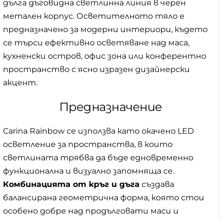
дълга дъговидна светлинна линия в черен
метален корпус. Осветителното тяло е
предназначено за модерни интериори, където
се търси ефективно осветяване над маса,
кухненски остров, офис зона или конферентно
пространство с ясно изразен дизайнерски
акцент.
Предназначение
Carina Rainbow се използва като окачено LED
осветление за пространства, в които
светлината трябва да бъде едновременно
функционална и визуално запомняща се.
Комбинацията от кръг и дъга
създава
балансирана геометрична форма, която стои
особено добре над продълговати маси и