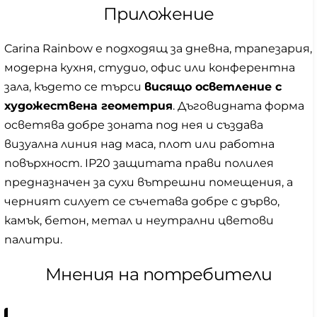
Приложение
Carina Rainbow е подходящ за дневна, трапезария,
модерна кухня, студио, офис или конферентна
зала, където се търси
висящо осветление с
художествена геометрия
. Дъговидната форма
осветява добре зоната под нея и създава
визуална линия над маса, плот или работна
повърхност. IP20 защитата прави полилея
предназначен за сухи вътрешни помещения, а
черният силует се съчетава добре с дърво,
камък, бетон, метал и неутрални цветови
палитри.
Мнения на потребители