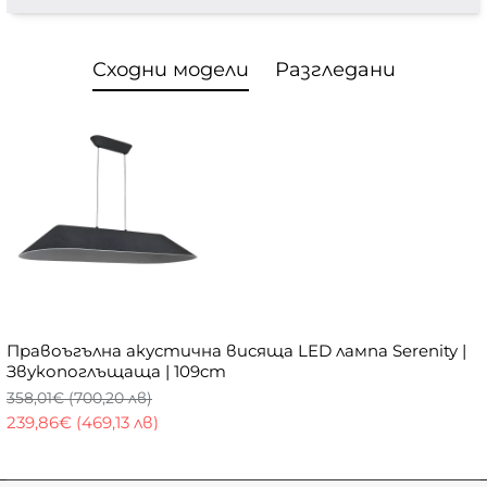
Сходни модели
Разгледани
Правоъгълна акустична висяща LED лампа Serenity |
Звукопоглъщаща | 109cm
358,01€ (700,20 лв)
239,86€ (469,13 лв)