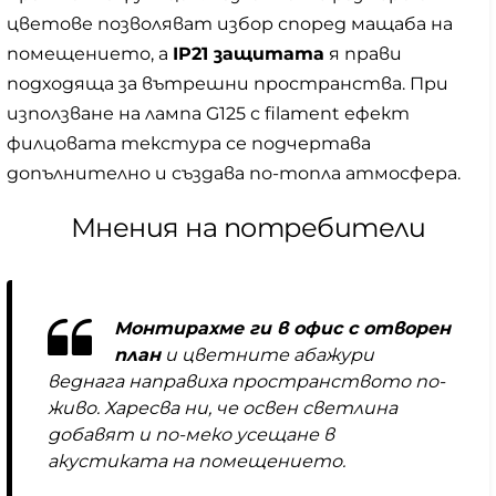
цветове позволяват избор според мащаба на
помещението, а
IP21 защитата
я прави
подходяща за вътрешни пространства. При
използване на лампа G125 с filament ефект
филцовата текстура се подчертава
допълнително и създава по-топла атмосфера.
Мнения на потребители
Монтирахме ги в офис с отворен
план
и цветните абажури
веднага направиха пространството по-
живо. Харесва ни, че освен светлина
добавят и по-меко усещане в
акустиката на помещението.