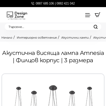
0887 685 106 | 0882 421 042
Търсене...
Интериорно осветление
Акустични лампи
Акустич
home
Акустична висяща лампа Amnesia
| Филцов корпус | 3 размера