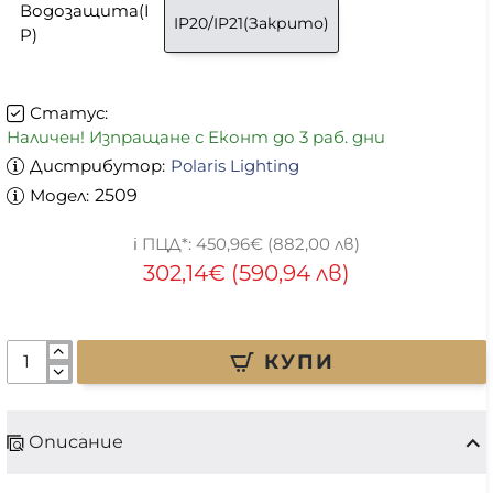
Водозащита(I
IP20/IP21(Закрито)
P)
Статус:
Наличен! Изпращане с Еконт до 3 раб. дни
Дистрибутор:
Polaris Lighting
Модел:
2509
450,96€ (882,00 лв)
302,14€ (590,94 лв)
КУПИ
Описание