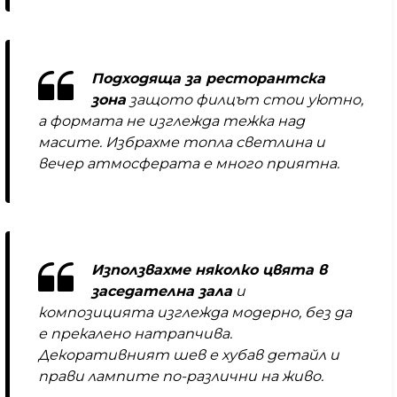
Подходяща за ресторантска
зона
защото филцът стои уютно,
а формата не изглежда тежка над
масите. Избрахме топла светлина и
вечер атмосферата е много приятна.
Използвахме няколко цвята в
заседателна зала
и
композицията изглежда модерно, без да
е прекалено натрапчива.
Декоративният шев е хубав детайл и
прави лампите по-различни на живо.