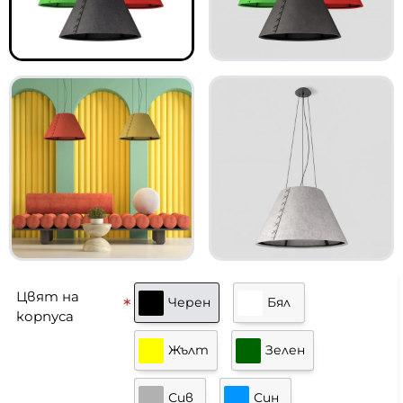
Цвят на
Черен
Бял
корпуса
Жълт
Зелен
Сив
Син