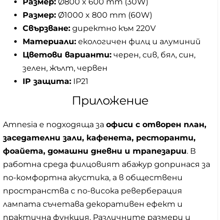
Размер:
Ø800 x 600 mm (30W)
Размер:
Ø1000 x 800 mm (60W)
Свързване:
директно към 220V
Материали:
екологичен филц и алуминий
Цветови варианти:
черен, сив, бял, син,
зелен, жълт, червен
IP защита:
IP21
Приложение
Amnesia е подходяща за
офиси с отворен план,
заседателни зали, кафенета, ресторанти,
фоайета, домашни дневни и трапезарии
. В
работна среда филцовият абажур допринася за
по-комфортна акустика, а в обществени
пространства с по-висока реверберация
лампата съчетава декоративен ефект и
практична функция. Различните размери и