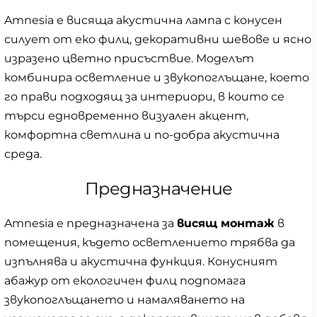
Amnesia е висяща акустична лампа с конусен
силует от еко филц, декоративни шевове и ясно
изразено цветно присъствие. Моделът
комбинира осветление и звукопоглъщане, което
го прави подходящ за интериори, в които се
търси едновременно визуален акцент,
комфортна светлина и по-добра акустична
среда.
Предназначение
Amnesia е предназначена за
висящ монтаж
в
помещения, където осветлението трябва да
изпълнява и акустична функция. Конусният
абажур от екологичен филц подпомага
звукопоглъщането и намаляването на