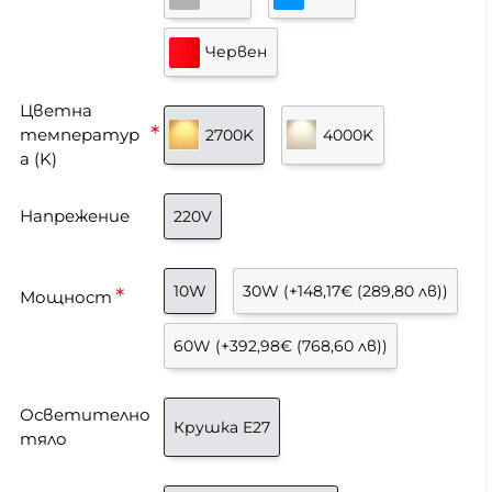
Червен
Цветна
температур
2700K
4000K
а (K)
Напрежение
220V
10W
30W
(+148,17€ (289,80 лв))
Мощност
60W
(+392,98€ (768,60 лв))
Осветително
Крушка E27
тяло