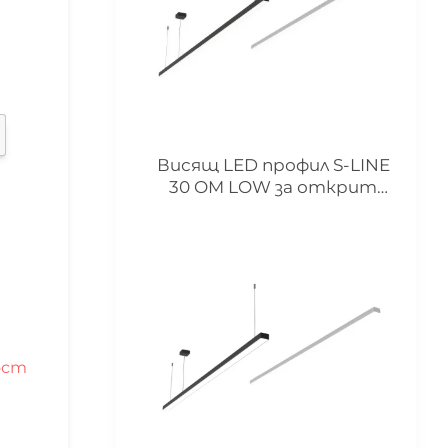
Висящ LED профил S-LINE
30 OM LOW за открит
монтаж
ост