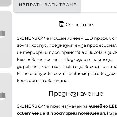
ИЗПРАТИ ЗАПИТВАНЕ
Описание
S-LINE 78 OM е мощен линеен LED профил с 
голям корпус, предназначен за професиона
интериори и пространства с високи изис
към осветеността. Подходящ е както за
директен монтаж, така и за висяща инста
като осигурява силна, равномерна и визуал
комфортна светлина.
Предназначение
S-LINE 78 OM е предназначен за
линейно LE
осветление в просторни помещения
, къд