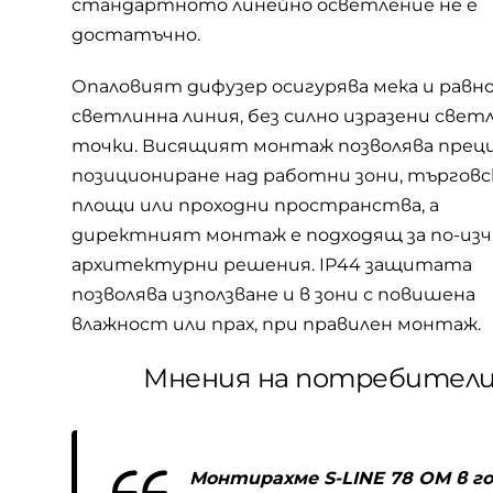
стандартното линейно осветление не е
достатъчно.
Опаловият дифузер осигурява мека и равн
светлинна линия, без силно изразени свет
точки. Висящият монтаж позволява прец
позициониране над работни зони, търговс
площи или проходни пространства, а
директният монтаж е подходящ за по-из
архитектурни решения. IP44 защитата
позволява използване и в зони с повишена
влажност или прах, при правилен монтаж.
Мнения на потребител
Монтирахме S-LINE 78 OM в г