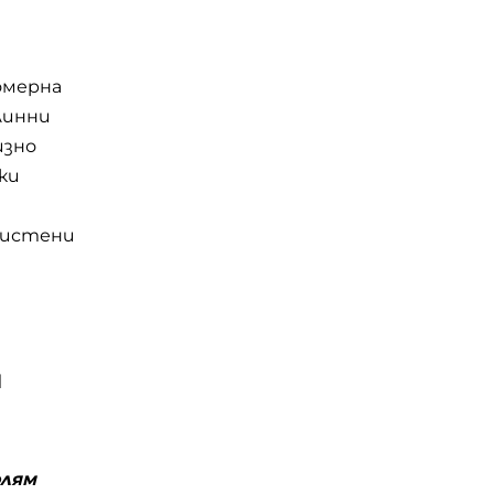
омерна
линни
изно
ки
чистени
и
олям