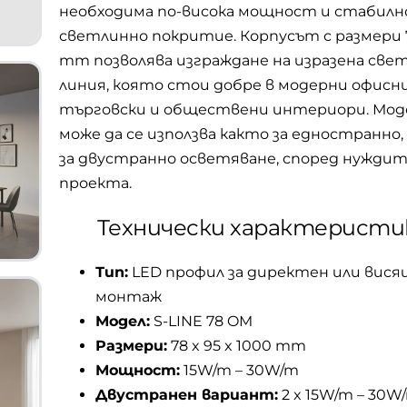
необходима по-висока мощност и стабилн
светлинно покритие. Корпусът с размери 7
mm позволява изграждане на изразена све
линия, която стои добре в модерни офисни
търговски и обществени интериори. Мо
може да се използва както за едностранно,
за двустранно осветяване, според нуждит
проекта.
Технически характеристи
Тип:
LED профил за директен или вис
монтаж
Модел:
S-LINE 78 OM
Размери:
78 x 95 x 1000 mm
Мощност:
15W/m – 30W/m
Двустранен вариант:
2 x 15W/m – 30W