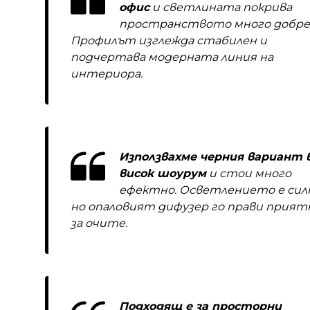
офис
и светлината покрива
пространството много добре
Профилът изглежда стабилен и
подчертава модерната линия на
интериора.
Използвахме черния вариант 
висок шоурум
и стои много
ефектно. Осветлението е сил
но опаловият дифузер го прави прият
за очите.
Подходящ е за просторни