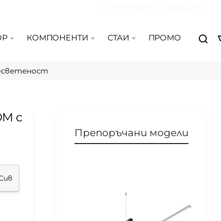
Контакти | Магазини
ОР
КОМПОНЕНТИ
СТАИ
ПРОМО
 осветеност
OM с
Препоръчани модели
Сив