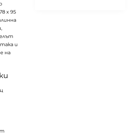
о
8 x 95
тлинна
,
делът
 така и
е на
ки
ящ
/m