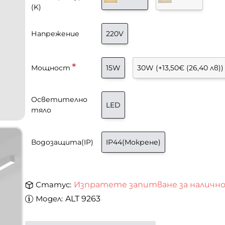
(K)
Напрежение
220V
Мощност
15W
30W
(+13,50€ (26,40 лв))
Осветително
LED
тяло
Водозащита(IP)
IP44(Мокрене)
Статус:
Изпратете запитване за наличн
Модел:
ALT 9263