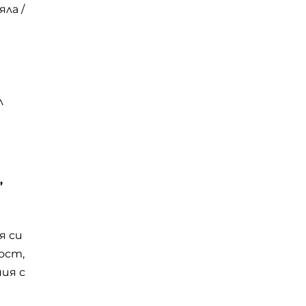
ла /
л
,
я си
ост,
ия с