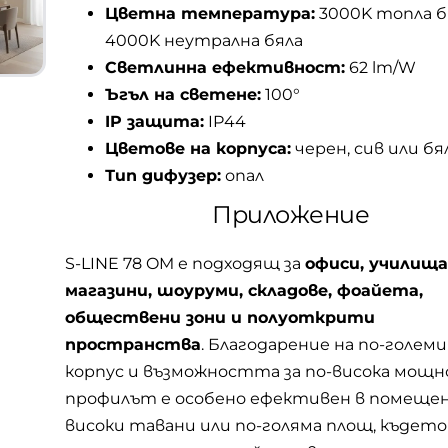
Цветна температура:
3000K топла бя
4000K неутрална бяла
Светлинна ефективност:
62 lm/W
Ъгъл на светене:
100°
IP защита:
IP44
Цветове на корпуса:
черен, сив или бя
Тип дифузер:
опал
Приложение
S-LINE 78 OM е подходящ за
офиси, училища
магазини, шоуруми, складове, фоайета,
обществени зони и полуоткрити
пространства
. Благодарение на по-големи
корпус и възможността за по-висока мощн
профилът е особено ефективен в помещен
високи тавани или по-голяма площ, където