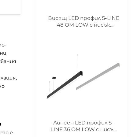
Висящ LED профил S-LINE
48 OM LOW с нисък
корпус
по-
лни
квания
лация,
но
Линеен LED профил S-
D
LINE 36 OM LOW с нисък
ето е
корпус