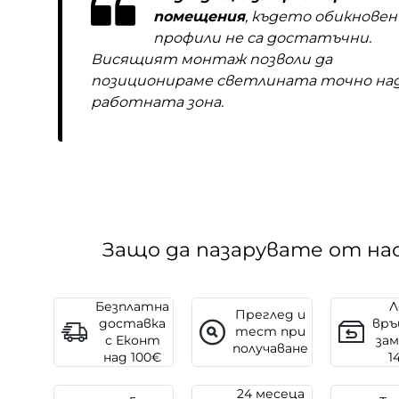
помещения
, където обикнове
профили не са достатъчни.
Висящият монтаж позволи да
позиционираме светлината точно на
работната зона.
Защо да пазарувате от на
Безплатна
Л
Преглед и
доставка
връ
тест при
с Еконт
зам
получаване
над 100€
1
24 месеца