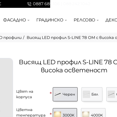
€
0887 685 106 | 088 242 1042
ФАСАДНО
ГРАДИНСКО
РЕЛСОВО
ДЕК
D профили
Висящ LED профил S-LINE 78 OM с висока
Висящ LED профил S-LINE 78 
висока осветеност
Цвят на
Черен
Бял
корпуса
Цветна
температура
3000K
4000K