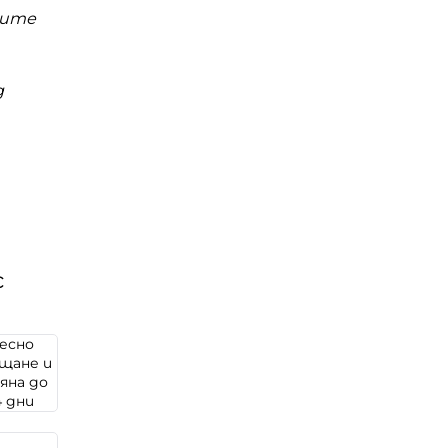
ните
д
с
есно
щане и
яна до
4 дни