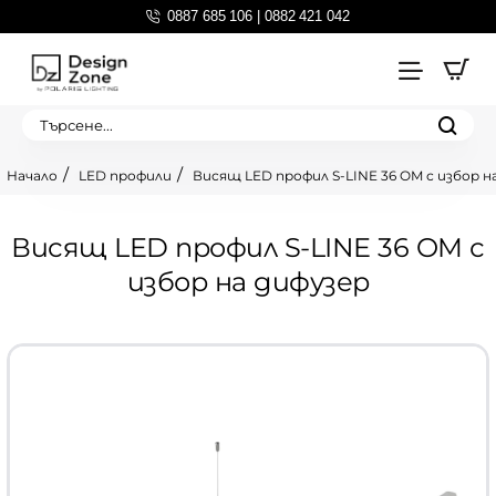
0887 685 106 | 0882 421 042
Търсене...
LED профили
Висящ LED профил S-LINE 36 OM с избор н
home
Висящ LED профил S-LINE 36 OM с
избор на дифузер