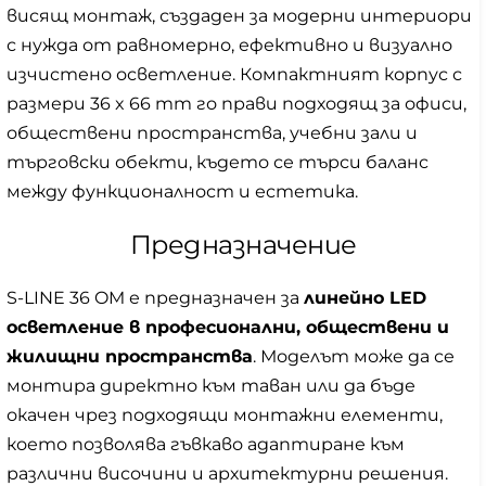
висящ монтаж, създаден за модерни интериори
с нужда от равномерно, ефективно и визуално
изчистено осветление. Компактният корпус с
размери 36 x 66 mm го прави подходящ за офиси,
обществени пространства, учебни зали и
търговски обекти, където се търси баланс
между функционалност и естетика.
Предназначение
S-LINE 36 OM е предназначен за
линейно LED
осветление в професионални, обществени и
жилищни пространства
. Моделът може да се
монтира директно към таван или да бъде
окачен чрез подходящи монтажни елементи,
което позволява гъвкаво адаптиране към
различни височини и архитектурни решения.