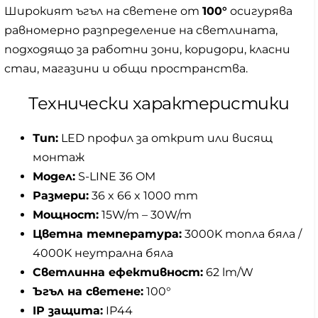
Широкият ъгъл на светене от
100°
осигурява
равномерно разпределение на светлината,
подходящо за работни зони, коридори, класни
стаи, магазини и общи пространства.
Технически характеристики
Тип:
LED профил за открит или висящ
монтаж
Модел:
S-LINE 36 OM
Размери:
36 x 66 x 1000 mm
Мощност:
15W/m – 30W/m
Цветна температура:
3000K топла бяла /
4000K неутрална бяла
Светлинна ефективност:
62 lm/W
Ъгъл на светене:
100°
IP защита:
IP44