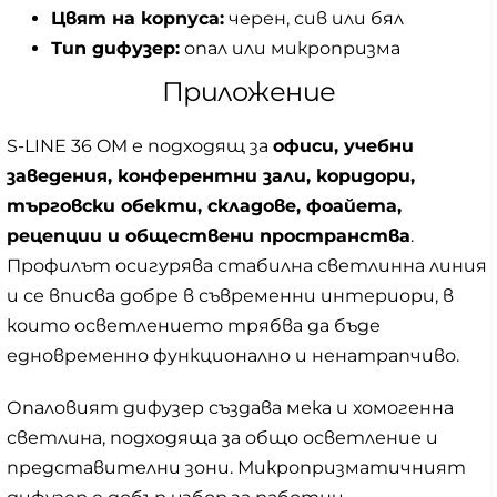
Цвят на корпуса:
черен, сив или бял
Тип дифузер:
опал или микропризма
Приложение
S-LINE 36 OM е подходящ за
офиси, учебни
заведения, конферентни зали, коридори,
търговски обекти, складове, фоайета,
рецепции и обществени пространства
.
Профилът осигурява стабилна светлинна линия
и се вписва добре в съвременни интериори, в
които осветлението трябва да бъде
едновременно функционално и ненатрапчиво.
Опаловият дифузер създава мека и хомогенна
светлина, подходяща за общо осветление и
представителни зони. Микропризматичният