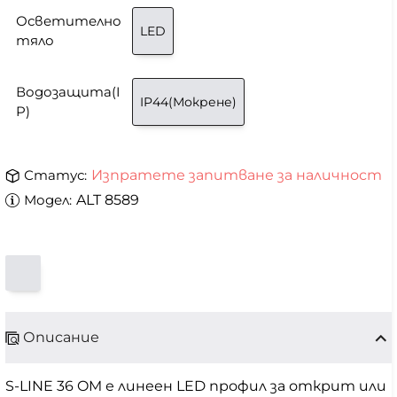
Осветително
LED
тяло
Водозащита(I
IP44(Мокрене)
P)
Статус:
Изпратете запитване за наличност
Модел:
ALT 8589
Описание
S-LINE 36 OM е линеен LED профил за открит или