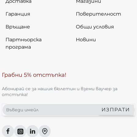
Доставка
Магазини
Гаранция
Поверителност
Връщане
Общи условия
Партньорска
Новини
програма
Грабни 5% отстъпка!
Абонирай се за нашия бюлетин и вземи ваучер за
отстъпка!
Въведи
ИЗПРАТИ
имейл