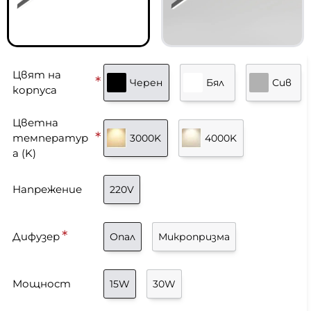
Цвят на
Черен
Бял
Сив
корпуса
Цветна
температур
3000K
4000K
а (K)
Напрежение
220V
Дифузер
Опал
Микропризма
Мощност
15W
30W