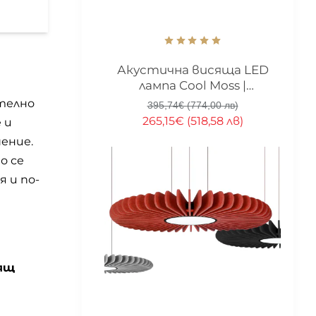
Изработка 20 дни
-33%
Акустична висяща LED
лампа Cool Moss |
Скандинавски мъх | 6
ително
395,74€ (774,00 лв)
цвята
265,15€ (518,58 лв)
 и
ение.
о се
 и по-
ящ