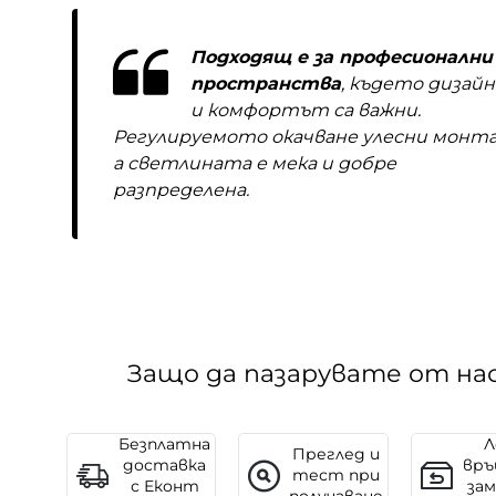
Подходящ е за професионални
пространства
, където дизай
и комфортът са важни.
Регулируемото окачване улесни монта
а светлината е мека и добре
разпределена.
Защо да пазарувате от на
Безплатна
Л
Преглед и
доставка
връ
тест при
с Еконт
зам