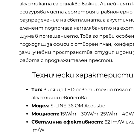
акустиката са еднакво важни. Линейният 
осигурява чиста геометрия и равномерно
разпределение на светлината, а акустич
елемент подпомага намаляването на ехот
шума в помещението. Това го прави особе
подходящ за офиси с отворен план, конфе
зали, учебни пространства, студия и зони 
работа с продължителен престой.
Технически характеристи
Тип:
висящо LED осветително тяло с
акустични свойства
Модел:
S-LINE 36 OM Acoustic
Мощност:
15W/m – 30W/m; 25W/m – 40
Светлинна ефективност:
62 lm/W или
lm/W