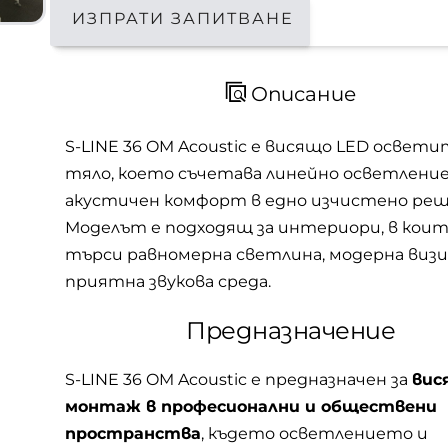
ИЗПРАТИ ЗАПИТВАНЕ
Описание
S-LINE 36 OM Acoustic е висящо LED освет
тяло, което съчетава линейно осветление
акустичен комфорт в едно изчистено реш
Моделът е подходящ за интериори, в коит
търси равномерна светлина, модерна визия
приятна звукова среда.
Предназначение
S-LINE 36 OM Acoustic е предназначен за
вис
монтаж в професионални и обществени
пространства
, където осветлението и