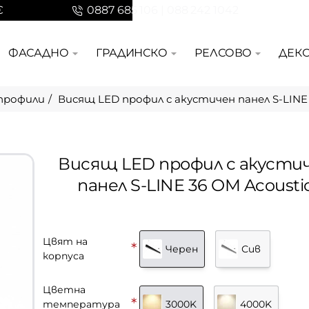
€
0887 685 106 | 088 242 1042
ФАСАДНО
ГРАДИНСКО
РЕЛСОВО
ДЕК
профили
Висящ LED профил с акустичен панел S-LINE 
Висящ LED профил с акусти
панел S-LINE 36 OM Acousti
Цвят на
Черен
Сив
корпуса
Цветна
температура
3000K
4000K