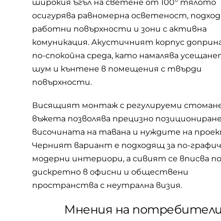
широкия ъгъл на светене от 100° тялото
осигурява равномерна осветеност, подход
работни повърхности и зони с активна
комуникация. Акустичният корпус доприна
по-спокойна среда, като намалява усещане
шум и кънтене в помещения с твърди
повърхности.
Висящият монтаж с регулируеми стоман
въжета позволява прецизно позициониране
височината на тавана и нуждите на проек
Черният вариант е подходящ за по-графич
модерни интериори, а сивият се вписва по
дискретно в офисни и обществени
пространства с неутрална визия.
Мнения на потребител