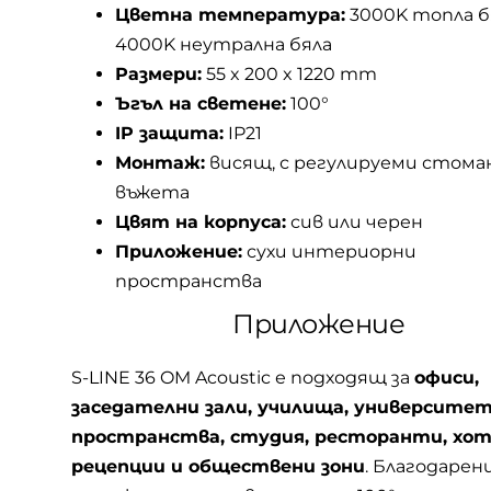
Цветна температура:
3000K топла бя
4000K неутрална бяла
Размери:
55 x 200 x 1220 mm
Ъгъл на светене:
100°
IP защита:
IP21
Монтаж:
висящ, с регулируеми стома
въжета
Цвят на корпуса:
сив или черен
Приложение:
сухи интериорни
пространства
Приложение
S-LINE 36 OM Acoustic е подходящ за
офиси,
заседателни зали, училища, университе
пространства, студия, ресторанти, хот
рецепции и обществени зони
. Благодарен