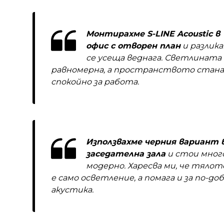
Монтирахме S-LINE Acoustic в
офис с отворен план
и разлик
се усеща веднага. Светлината 
равномерна, а пространството стана
спокойно за работа.
Използвахме черния вариант 
заседателна зала
и стои мног
модерно. Харесва ми, че тялот
е само осветление, а помага и за по-до
акустика.