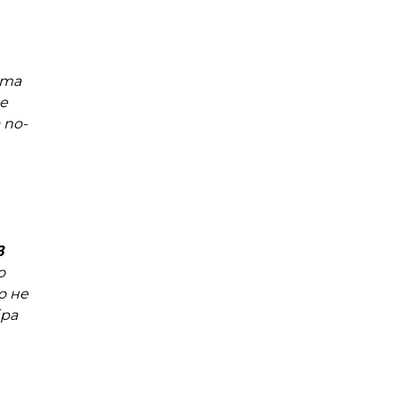
ата
е
 по-
в
о
о не
бра