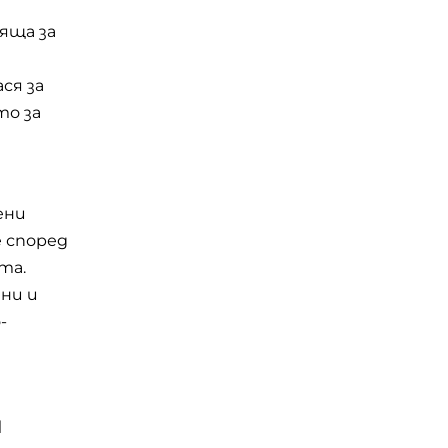
яща за
ся за
то за
ени
 според
та.
ни и
-
и