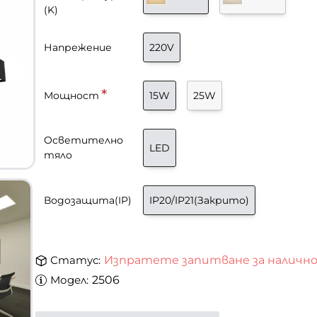
(K)
Напрежение
220V
Мощност
15W
25W
Осветително
LED
тяло
Водозащита(IP)
IP20/IP21(Закрито)
Статус:
Изпратете запитване за наличн
Модел:
2506