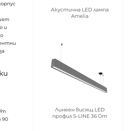
корпус
Акустична LED лампа
Amelia
ният
о и
но
рентни
за
ки
Линеен висящ LED
W/m
профил S-LINE 36 Om
 90