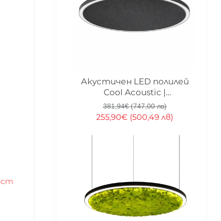
Изработка 20 дни
-33%
Акустичен LED полилей
Cool Acoustic |
Звукопоглъщащ панел | 4
381,94€ (747,00 лв)
размера
255,90€ (500,49 лв)
ост