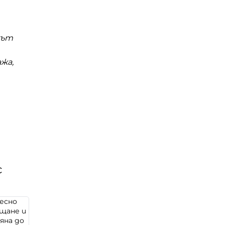
нът
жа,
с
есно
щане и
яна до