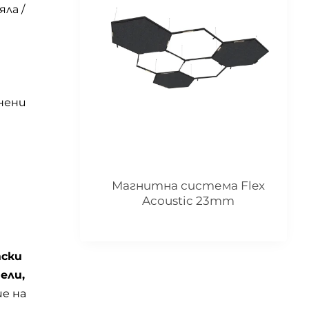
ла /
нени
Магнитна система Flex
Acoustic 23mm
тски
ели,
ие на