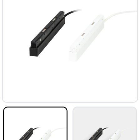
ТОП
-33%