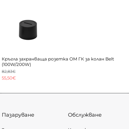
Кръгла захранваща розетка ОМ ГК за колан Belt
(100W/200W)
82,83€
55,50€
Пазаруване
Обслужване