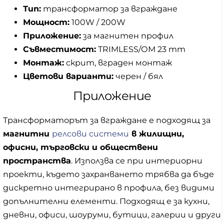
Тип:
трансформатор за вграждане
Мощност:
100W / 200W
Приложение:
за магнитен профил
Съвместимост:
TRIMLESS/ОМ 23 mm
Монтаж:
скрит, вграден монтаж
Цветови варианти:
черен / бял
Приложение
Трансформаторът за вграждане е подходящ за
магнитни
релсови системи
в жилищни,
офисни, търговски и обществени
пространства
. Използва се при интериорни
проекти, където захранването трябва да бъде
дискретно интегрирано в профила, без видими
допълнителни елементи. Подходящ е за кухни,
дневни, офиси, шоуруми, бутици, галерии и други