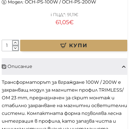
Модел:
OCH-PS-100W / OCH-PS-200W
91,11€
61,05€
КУПИ
Описание
Трансформаторът за вграждане 100W / 200W е
захранващ модул за магнитен профил TRIMLESS/
ОМ 23 mm, предназначен за скрит монтаж и
стабилно захранване на магнитни осветителни
системи. Компактната форма позволява лесна
интеграция в профила, като запазва чиста и
минималистична визия на инсталацията.