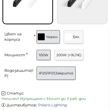
Цвят на
Черен
Бял
корпуса
Мощност
100W
200W
(+16,11€)
Водозащита(I
IP20/IP21(Закрито)
P)
Статус:
Наличен! Изпращане с Еконт до 3 раб. дни
Дистрибутор:
Polaris Lighting