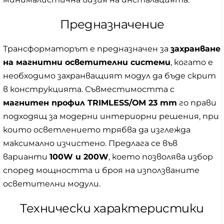
Предназначение
Трансформаторът е предназначен за
захранване
на магнитни осветителни системи
, когато е
необходимо захранващият модул да бъде скрит
в конструкцията. Съвместимостта с
магнитен профил TRIMLESS/ОМ 23 mm
го прави
подходящ за модерни интериорни решения, при
които осветлението трябва да изглежда
максимално изчистено. Предлага се във
варианти
100W и 200W
, което позволява избор
според мощността и броя на използваните
осветителни модули.
Технически характеристики