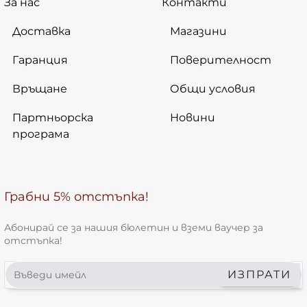
За нас
Контакти
Доставка
Магазини
Гаранция
Поверителност
Връщане
Общи условия
Партньорска
Новини
програма
Грабни 5% отстъпка!
Абонирай се за нашия бюлетин и вземи ваучер за
отстъпка!
Въведи
ИЗПРАТИ
имейл